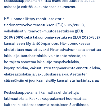
Keskuskauppakamari kiittää mahdollisuudesta lausua
asiassa ja esittää lausuntonaan seuraavan.
HE-luonnos liittyy rahoitussektorin
tiedonantovelvoiteasetuksen ((EU) 2019/2088),
vähähiiliset viitearvot -muutosasetuksen ((EU)
2019/2089) sekä taksonomia-asetuksen ((EU) 2020/852)
kansalliseen täytäntöönpanoon. HE-luonnoksessa
ehdotetaan muutettavaksi Finanssivalvonnasta annettua
lakia, sijoitusrahastolakia, vaihtoehtorahastojen
hoitajista annettua lakia, sijoituspalvelulakia,
kirjanpitolakia, vakuutusten tarjoamisesta annettua lakia,
eläkesäätiölakia ja vakuutuskassalakia. Asetusten
säännöksiin ei juurikaan sisälly kansallista harkintavaraa.
Keskuskauppakamari kannattaa ehdotettuja
lakimuutoksia. Keskuskauppakamari huomauttaa
kuitenkin, että taksonomia-asetuksen 8 artiklassa