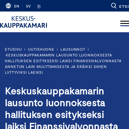
Skip
EN
SV
FI
ETSI
to
content
ETUSIVU
›
UUTISHUONE
›
LAUSUNNOT
›
KESKUSKAUPPAKAMARIN LAUSUNTO LUONNOKSESTA
HALLITUKSEN ESITYKSEKSI LAIKSI FINANSSIVALVONNASTA
ANNETUN LAIN MUUTTAMISESTA JA ERÄIKSI SIIHEN
LIITTYVIKSI LAEIKSI
Keskuskauppakamarin
lausunto luonnoksesta
hallituksen esitykseksi
laiksi Finanssivalvonnasta