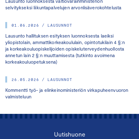
Lausunto luonnoksesta valtiovarainministeriön
selvitykseksi liikuntapalvelujen arvonlisäverokohtelusta
01.06.2026 / LAUSUNNOT
Lausunto hallituksen esityksen luonnoksesta laeiksi
yliopistolain, ammattikorkeakoululain, opintotukilain 4 §:n
ja korkeakouluopiskelijoiden opiskeluterveydenhuollosta
annetun lain 2 §:n muuttamisesta (tutkinto avoimena
korkeakouluopetuksena)
26.05.2026 / LAUSUNNOT
Kommentti työ- ja elinkeinoministeriön virkapuheenvuoron
valmisteluun
Uutishuone