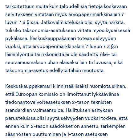
tarkoitettuun muita kuin taloudellisia tietoja koskevaan
selvitykseen viitataan myös arvopaperimarkkinalain 7
luvun 7 a §:ssä. Jatkovalmistelussa olisi syytä harkita,
tulisiko taksonomia-asetukseen viitata myös kyseisessä
pykälässä. Keskuskauppakamari toteaa selvyyden
vuoksi, että arvopaperimarkkinalain 7 luvun 7 a §:n
laiminlyöntiä tai rikkomista ei ole säädetty rike- tai
seuraamusmaksun uhan alaiseksi lain 15 luvussa, eikä
taksonomia-asetus edellytä tähän muutosta.
Keskuskauppakamari kiinnittää lisäksi huomiota siihen,
että Euroopan komissio on ilmoittanut lykkäävänsä
tiedonantovelvoiteasetuksen 2-tason teknisten
standardien voimaantuloa. Hallituksen esityksen
perusteluissa olisi syytä selvyyden vuoksi todeta, että
ennen kuin 2-tason säädökset on annettu, tarkempien
säännösten puuttuminen ja 1-tason asetuksen