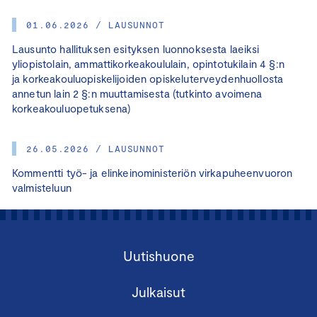
01.06.2026 / LAUSUNNOT
Lausunto hallituksen esityksen luonnoksesta laeiksi
yliopistolain, ammattikorkeakoululain, opintotukilain 4 §:n
ja korkeakouluopiskelijoiden opiskeluterveydenhuollosta
annetun lain 2 §:n muuttamisesta (tutkinto avoimena
korkeakouluopetuksena)
26.05.2026 / LAUSUNNOT
Kommentti työ- ja elinkeinoministeriön virkapuheenvuoron
valmisteluun
Uutishuone
Julkaisut