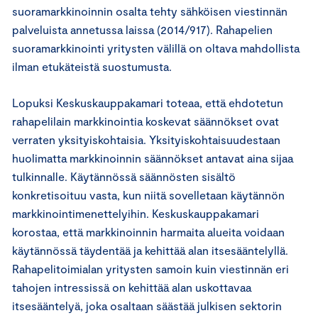
suoramarkkinoinnin osalta tehty sähköisen viestinnän
palveluista annetussa laissa (2014/917). Rahapelien
suoramarkkinointi yritysten välillä on oltava mahdollista
ilman etukäteistä suostumusta.
Lopuksi Keskuskauppakamari toteaa, että ehdotetun
rahapelilain markkinointia koskevat säännökset ovat
verraten yksityiskohtaisia. Yksityiskohtaisuudestaan
huolimatta markkinoinnin säännökset antavat aina sijaa
tulkinnalle. Käytännössä säännösten sisältö
konkretisoituu vasta, kun niitä sovelletaan käytännön
markkinointimenettelyihin. Keskuskauppakamari
korostaa, että markkinoinnin harmaita alueita voidaan
käytännössä täydentää ja kehittää alan itsesääntelyllä.
Rahapelitoimialan yritysten samoin kuin viestinnän eri
tahojen intressissä on kehittää alan uskottavaa
itsesääntelyä, joka osaltaan säästää julkisen sektorin