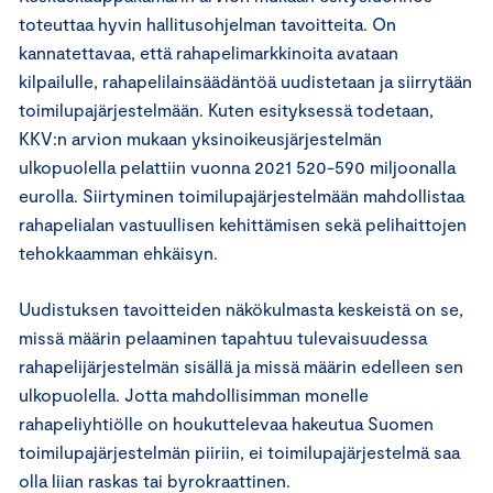
toteuttaa hyvin hallitusohjelman tavoitteita. On
kannatettavaa, että rahapelimarkkinoita avataan
kilpailulle, rahapelilainsäädäntöä uudistetaan ja siirrytään
toimilupajärjestelmään. Kuten esityksessä todetaan,
KKV:n arvion mukaan yksinoikeusjärjestelmän
ulkopuolella pelattiin vuonna 2021 520-590 miljoonalla
eurolla. Siirtyminen toimilupajärjestelmään mahdollistaa
rahapelialan vastuullisen kehittämisen sekä pelihaittojen
tehokkaamman ehkäisyn.
Uudistuksen tavoitteiden näkökulmasta keskeistä on se,
missä määrin pelaaminen tapahtuu tulevaisuudessa
rahapelijärjestelmän sisällä ja missä määrin edelleen sen
ulkopuolella. Jotta mahdollisimman monelle
rahapeliyhtiölle on houkuttelevaa hakeutua Suomen
toimilupajärjestelmän piiriin, ei toimilupajärjestelmä saa
olla liian raskas tai byrokraattinen.