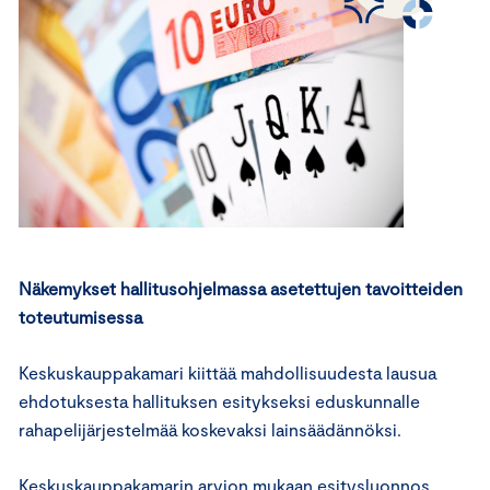
Näkemykset hallitusohjelmassa asetettujen tavoitteiden
toteutumisessa
Keskuskauppakamari kiittää mahdollisuudesta lausua
ehdotuksesta hallituksen esitykseksi eduskunnalle
rahapelijärjestelmää koskevaksi lainsäädännöksi.
Keskuskauppakamarin arvion mukaan esitysluonnos