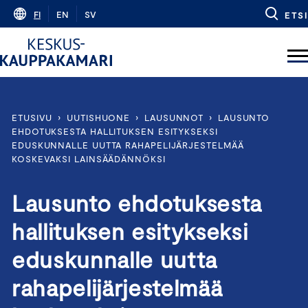
Skip
FI
EN
SV
ETSI
to
content
ETUSIVU
›
UUTISHUONE
›
LAUSUNNOT
›
LAUSUNTO
EHDOTUKSESTA HALLITUKSEN ESITYKSEKSI
EDUSKUNNALLE UUTTA RAHAPELIJÄRJESTELMÄÄ
KOSKEVAKSI LAINSÄÄDÄNNÖKSI
Lausunto ehdotuksesta
hallituksen esitykseksi
eduskunnalle uutta
rahapelijärjestelmää