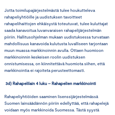
Jotta toimilupajärjestelmästä tulee houkutteleva
rahapeliyhtiöille ja uudistuksen tavoitteet
rahapelihaittojen ehkäisystä toteutuvat, tulee kuluttajat
saada kanavoitua luvanvaraisen rahapelijärjestelmän
piiriin. Hallitusohjelman mukaan uudistuksessa turvataan
mahdollisuus kanavoida kulutusta luvalliseen tarjontaan
muun muassa markkinoinnin avulla. Ottaen huomioon
markkinoinnin keskeisen roolin uudistuksen
onnistumisessa, on kiinnitettävä huomiota siihen, että
markkinointia ei rajoiteta perusteettomasti.
3d) Rahapelilain 4 luku – Rahapelien markkinointi
Rahapeliyhtiöiden saaminen lisenssijärjestelmässä
Suomen lainsäädännön piiriin edellyttää, että rahapelejä
voidaan myös markkinoida Suomessa. Tästä syystä