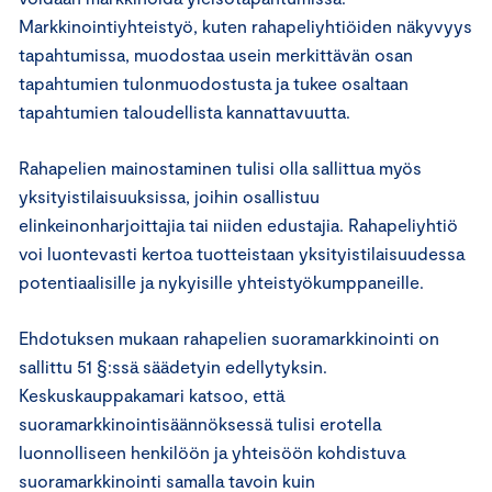
Markkinointiyhteistyö, kuten rahapeliyhtiöiden näkyvyys
tapahtumissa, muodostaa usein merkittävän osan
tapahtumien tulonmuodostusta ja tukee osaltaan
tapahtumien taloudellista kannattavuutta.
Rahapelien mainostaminen tulisi olla sallittua myös
yksityistilaisuuksissa, joihin osallistuu
elinkeinonharjoittajia tai niiden edustajia. Rahapeliyhtiö
voi luontevasti kertoa tuotteistaan yksityistilaisuudessa
potentiaalisille ja nykyisille yhteistyökumppaneille.
Ehdotuksen mukaan rahapelien suoramarkkinointi on
sallittu 51 §:ssä säädetyin edellytyksin.
Keskuskauppakamari katsoo, että
suoramarkkinointisäännöksessä tulisi erotella
luonnolliseen henkilöön ja yhteisöön kohdistuva
suoramarkkinointi samalla tavoin kuin