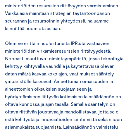
ministeriöiden resurssien riittävyyden varmistaminen.
Vaikka asia mainitaan strategian täytäntöönpanon
seurannan ja resursoinnin yhteydessä, haluamme
kiinnittää huomiota asiaan.
Olemme erittäin huolestuneita IPR:stä vastaavien
ministeriöiden virkamiesresurssien riittävyydestä.
Nopeasti muuttuva toimintaympäristö, jossa teknologia
kehittyy kiihtyvällä vauhdilla ja käytettävissä olevan
datan määrä kasvaa koko ajan, vaatimukset sääntely-
ympäristölle kasvavat. Aineettoman omaisuuden ja
aineettomien oikeuksien suojaamiseen ja
hyödyntämiseen liittyvän kotimaisen lainsäädännön on
oltava kunnossa ja ajan tasalla. Samalla sääntelyn on
oltava riittävän joustavaa ja mahdollistavaa, jotta se ei
estä kehitystä ja innovaatioiden syntymistä sekä niiden
asianmukaista suojaamista. Lainsäädännön valmistelu