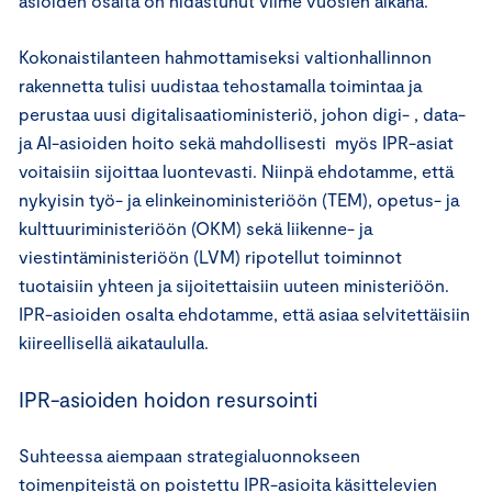
asioiden osalta on hidastunut viime vuosien aikana.
Kokonaistilanteen hahmottamiseksi valtionhallinnon
rakennetta tulisi uudistaa tehostamalla toimintaa ja
perustaa uusi digitalisaatioministeriö, johon digi- , data-
ja AI-asioiden hoito sekä mahdollisesti myös IPR-asiat
voitaisiin sijoittaa luontevasti. Niinpä ehdotamme, että
nykyisin työ- ja elinkeinoministeriöön (TEM), opetus- ja
kulttuuriministeriöön (OKM) sekä liikenne- ja
viestintäministeriöön (LVM) ripotellut toiminnot
tuotaisiin yhteen ja sijoitettaisiin uuteen ministeriöön.
IPR-asioiden osalta ehdotamme, että asiaa selvitettäisiin
kiireellisellä aikataululla.
IPR-asioiden hoidon resursointi
Suhteessa aiempaan strategialuonnokseen
toimenpiteistä on poistettu IPR-asioita käsittelevien