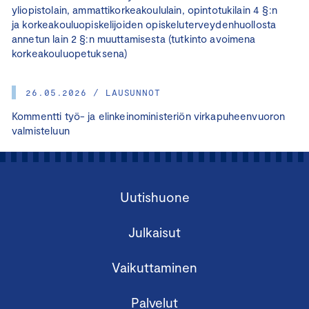
yliopistolain, ammattikorkeakoululain, opintotukilain 4 §:n
ja korkeakouluopiskelijoiden opiskeluterveydenhuollosta
annetun lain 2 §:n muuttamisesta (tutkinto avoimena
korkeakouluopetuksena)
26.05.2026 / LAUSUNNOT
Kommentti työ- ja elinkeinoministeriön virkapuheenvuoron
valmisteluun
Uutishuone
Julkaisut
Vaikuttaminen
Palvelut