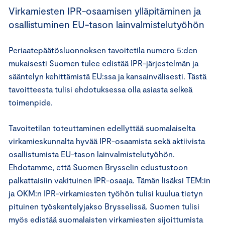
Virkamiesten IPR-osaamisen ylläpitäminen ja
osallistuminen EU-tason lainvalmistelutyöhön
Periaatepäätösluonnoksen tavoitetila numero 5:den
mukaisesti Suomen tulee edistää IPR-järjestelmän ja
sääntelyn kehittämistä EU:ssa ja kansainvälisesti. Tästä
tavoitteesta tulisi ehdotuksessa olla asiasta selkeä
toimenpide.
Tavoitetilan toteuttaminen edellyttää suomalaiselta
virkamieskunnalta hyvää IPR-osaamista sekä aktiivista
osallistumista EU-tason lainvalmistelutyöhön.
Ehdotamme, että Suomen Brysselin edustustoon
palkattaisiin vakituinen IPR-osaaja. Tämän lisäksi TEM:in
ja OKM:n IPR-virkamiesten työhön tulisi kuulua tietyn
pituinen työskentelyjakso Brysselissä. Suomen tulisi
myös edistää suomalaisten virkamiesten sijoittumista