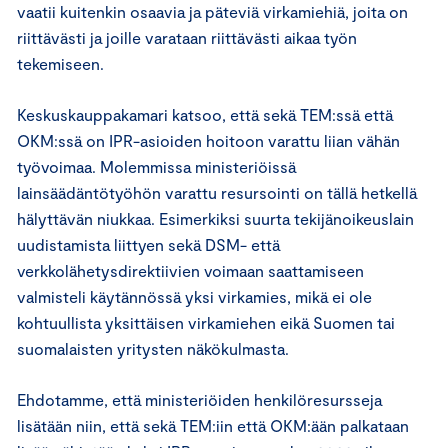
vaatii kuitenkin osaavia ja päteviä virkamiehiä, joita on
riittävästi ja joille varataan riittävästi aikaa työn
tekemiseen.
Keskuskauppakamari katsoo, että sekä TEM:ssä että
OKM:ssä on IPR-asioiden hoitoon varattu liian vähän
työvoimaa. Molemmissa ministeriöissä
lainsäädäntötyöhön varattu resursointi on tällä hetkellä
hälyttävän niukkaa. Esimerkiksi suurta tekijänoikeuslain
uudistamista liittyen sekä DSM- että
verkkolähetysdirektiivien voimaan saattamiseen
valmisteli käytännössä yksi virkamies, mikä ei ole
kohtuullista yksittäisen virkamiehen eikä Suomen tai
suomalaisten yritysten näkökulmasta.
Ehdotamme, että ministeriöiden henkilöresursseja
lisätään niin, että sekä TEM:iin että OKM:ään palkataan