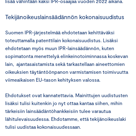
lisää vähintään kaksi IPR-osaajaa vuoden 2022 aikana.
Tekijänoikeuslainsäädännön kokonaisuudistus
Suomen IPR-järjestelmää ehdotetaan kehittäväksi
toteuttamalla patenttilain kokonaisuudistus. Lisäksi
ehdotetaan myös muun IPR-lainsäädännön, kuten
sopimatonta menettelyä elinkeinotoiminnassa koskevan
lain, ajantasaistamista sekä tarkastellaan aineettomien
oikeuksien täytäntöönpanon varmistamisen toimivuutta
viimeaikaisen EU-tason kehityksen valossa.
Ehdotukset ovat kannatettavia. Mainittujen uudistusten
lisäksi tulisi kuitenkin jo nyt ottaa kantaa siihen, mihin
tärkeisiin lainsäädäntöhankkeisiin tulee varautua
lähitulevaisuudessa. Ehdotamme, että tekijänoikeuslaki
tulisi uudistaa kokonaisuudessaan.