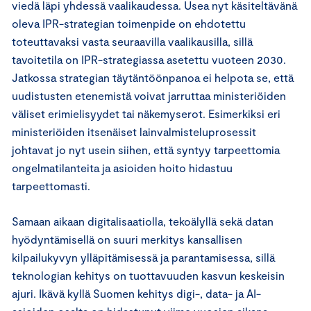
viedä läpi yhdessä vaalikaudessa. Usea nyt käsiteltävänä
oleva IPR-strategian toimenpide on ehdotettu
toteuttavaksi vasta seuraavilla vaalikausilla, sillä
tavoitetila on IPR-strategiassa asetettu vuoteen 2030.
Jatkossa strategian täytäntöönpanoa ei helpota se, että
uudistusten etenemistä voivat jarruttaa ministeriöiden
väliset erimielisyydet tai näkemyserot. Esimerkiksi eri
ministeriöiden itsenäiset lainvalmisteluprosessit
johtavat jo nyt usein siihen, että syntyy tarpeettomia
ongelmatilanteita ja asioiden hoito hidastuu
tarpeettomasti.
Samaan aikaan digitalisaatiolla, tekoälyllä sekä datan
hyödyntämisellä on suuri merkitys kansallisen
kilpailukyvyn ylläpitämisessä ja parantamisessa, sillä
teknologian kehitys on tuottavuuden kasvun keskeisin
ajuri. Ikävä kyllä Suomen kehitys digi-, data- ja AI-