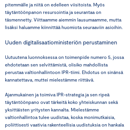
pitemmälle ja niitä on edelleen viisitoista. Myös
täytäntöönpanon resursointia ja seurantaa on
täsmennetty. Viittaamme aiemmin lausumaamme, mutta
lisäksi haluamme kiinnittää huomiota seuraaviin asioihin.
Uuden digitalisaatioministeriön perustaminen
Uutuutena luonnoksessa on toimenpide numero 5, jossa
ehdotetaan sen selvittämistä, olisiko mahdollista
perustaa valtionhallintoon IPR-tiimi. Ehdotus on sinänsä
kannatettava, muttei mielestämme riittävä.
Ajanmukainen ja toimiva IPR-strategia ja sen ripeä
täytäntöönpano ovat tärkeitä koko yhteiskunnan sekä
yksittäisten yritysten kannalta. Mielestämme
valtionhallintoa tulee uudistaa, koska monimutkaisia,
poliittisesti vaativia rakenteellisia uudistuksia on hankala