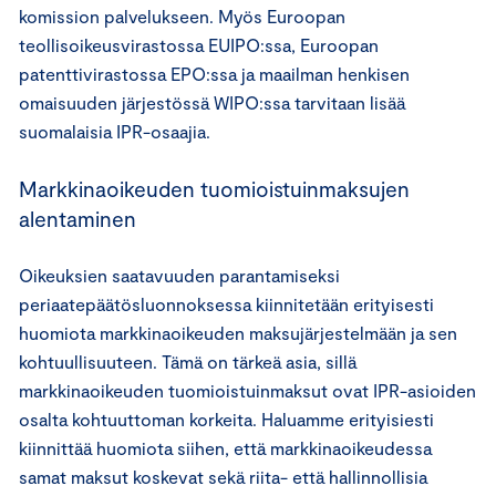
komission palvelukseen. Myös Euroopan
teollisoikeusvirastossa EUIPO:ssa, Euroopan
patenttivirastossa EPO:ssa ja maailman henkisen
omaisuuden järjestössä WIPO:ssa tarvitaan lisää
suomalaisia IPR-osaajia.
Markkinaoikeuden tuomioistuinmaksujen
alentaminen
Oikeuksien saatavuuden parantamiseksi
periaatepäätösluonnoksessa kiinnitetään erityisesti
huomiota markkinaoikeuden maksujärjestelmään ja sen
kohtuullisuuteen. Tämä on tärkeä asia, sillä
markkinaoikeuden tuomioistuinmaksut ovat IPR-asioiden
osalta kohtuuttoman korkeita. Haluamme erityisiesti
kiinnittää huomiota siihen, että markkinaoikeudessa
samat maksut koskevat sekä riita- että hallinnollisia