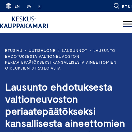
Skip
EN
SV
FI
ETSI
to
content
ETUSIVU
›
UUTISHUONE
›
LAUSUNNOT
›
LAUSUNTO
EHDOTUKSESTA VALTIONEUVOSTON
PERIAATEPÄÄTÖKSEKSI KANSALLISESTA AINEETTOMIEN
OIKEUKSIEN STRATEGIASTA
Lausunto ehdotuksesta
valtioneuvoston
periaatepäätökseksi
kansallisesta aineettomien