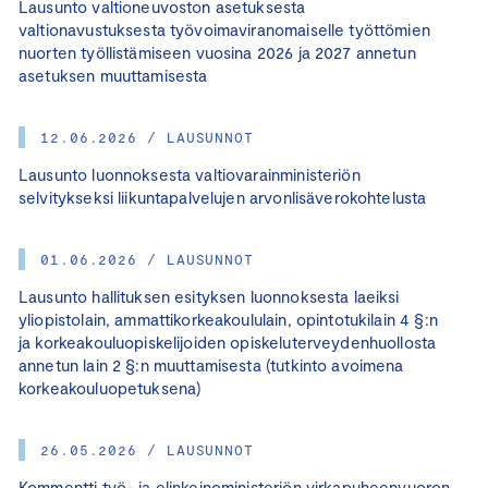
Lausunto valtioneuvoston asetuksesta
valtionavustuksesta työvoimaviranomaiselle työttömien
nuorten työllistämiseen vuosina 2026 ja 2027 annetun
asetuksen muuttamisesta
12.06.2026 / LAUSUNNOT
Lausunto luonnoksesta valtiovarainministeriön
selvitykseksi liikuntapalvelujen arvonlisäverokohtelusta
01.06.2026 / LAUSUNNOT
Lausunto hallituksen esityksen luonnoksesta laeiksi
yliopistolain, ammattikorkeakoululain, opintotukilain 4 §:n
ja korkeakouluopiskelijoiden opiskeluterveydenhuollosta
annetun lain 2 §:n muuttamisesta (tutkinto avoimena
korkeakouluopetuksena)
26.05.2026 / LAUSUNNOT
Kommentti työ- ja elinkeinoministeriön virkapuheenvuoron