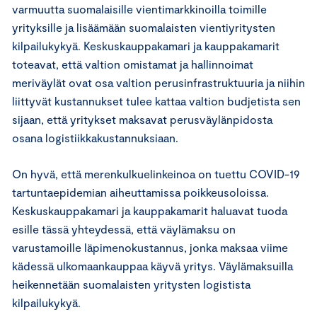
varmuutta suomalaisille vientimarkkinoilla toimille
yrityksille ja lisäämään suomalaisten vientiyritysten
kilpailukykyä. Keskuskauppakamari ja kauppakamarit
toteavat, että valtion omistamat ja hallinnoimat
meriväylät ovat osa valtion perusinfrastruktuuria ja niihin
liittyvät kustannukset tulee kattaa valtion budjetista sen
sijaan, että yritykset maksavat perusväylänpidosta
osana logistiikkakustannuksiaan.
On hyvä, että merenkulkuelinkeinoa on tuettu COVID-19
tartuntaepidemian aiheuttamissa poikkeusoloissa.
Keskuskauppakamari ja kauppakamarit haluavat tuoda
esille tässä yhteydessä, että väylämaksu on
varustamoille läpimenokustannus, jonka maksaa viime
kädessä ulkomaankauppaa käyvä yritys. Väylämaksuilla
heikennetään suomalaisten yritysten logistista
kilpailukykyä.