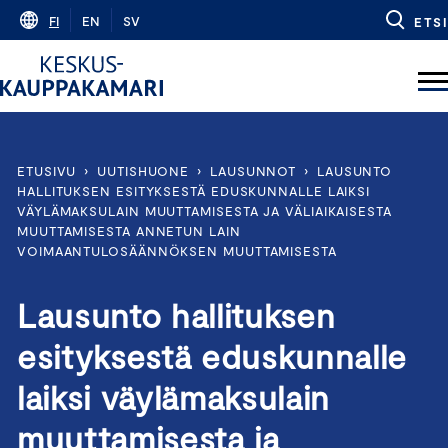
Skip
FI
EN
SV
ETSI
to
content
ETUSIVU
›
UUTISHUONE
›
LAUSUNNOT
›
LAUSUNTO
HALLITUKSEN ESITYKSESTÄ EDUSKUNNALLE LAIKSI
VÄYLÄMAKSULAIN MUUTTAMISESTA JA VÄLIAIKAISESTA
MUUTTAMISESTA ANNETUN LAIN
VOIMAANTULOSÄÄNNÖKSEN MUUTTAMISESTA
Lausunto hallituksen
esityksestä eduskunnalle
laiksi väylämaksulain
muuttamisesta ja