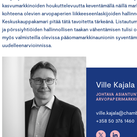
kasvumarkkinoiden houkuttelevuutta keventämällä näillä mar
kohteena olevien arvopaperien liikkeeseenlaskijoiden hallinno
Keskuskauppakamari pitää tätä tavoitetta tärkeänä. Listaut
ja pörssiyhtiöiden hallinnollisen taakan vähentämisen tulisi ol
myös valmisteilla olevissa pääomamarkkinaunionin syventäm
uudelleenarvioinnissa.
Ville Kajala
JOHTAVA ASIANTUNT
ARVOPAPERIMARKK
ville.kajala@chamb
+358 50 376 1460