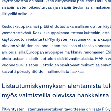
käyttöönottoa on hallituksen esityksessä perusteltu muun 
sisäpiiriläisten oikeusturvaan ja sisäpiiritiedon asianmukaise
liittyvillä seikoilla.
Keskuskauppakamari pitää ehdotusta kansallisen option käy
ymmärrettävänä. Keskuskauppakamari toteaa kuitenkin, että 
käyttöönoton vaikutusta PKyritysten kasvumarkkinalla kaup
olevien yhtiöiden hallinnolliseen taakkaan ei tässä vaiheessa 
arvioida, sillä Euroopan arvopaperimarkkinaviranomainen ESMA
ehdotustaan sisäpiiriluettelon sisältövaatimuksista. MAR:n
vuonna 2016 sisäpiiriluettelojen sisältövaatimukset laajeniva
kasvatti pörssiyhtiöiden hallinnollista taakkaa.
Listautumiskynnyksen alentamista tule
myös valmisteilla olevissa hankkeissa
PK-yritysten listautumisasetuksen tavoitteena on lisätä PK-y