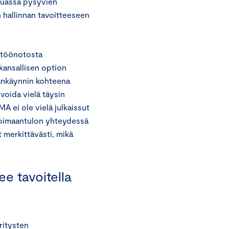
muassa pysyvien
n hallinnan tavoitteeseen
ttöönotosta
kansallisen option
ankäynnin kohteena
voida vielä täysin
 ei ole vielä julkaissut
 voimaantulon yhteydessä
t merkittävästi, mikä
e tavoitella
ritysten