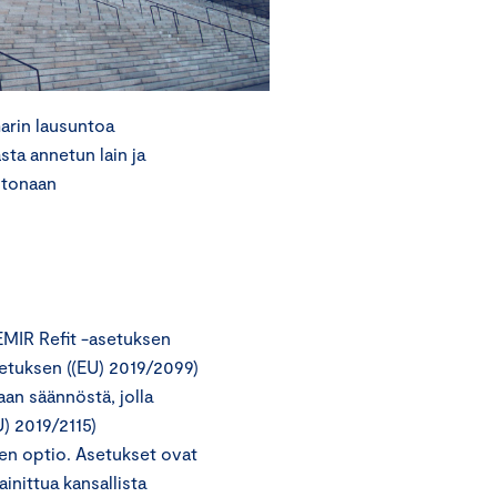
arin lausuntoa
sta annetun lain ja
ntonaan
EMIR Refit -asetuksen
etuksen ((EU) 2019/2099)
an säännöstä, jolla
U) 2019/2115)
en optio. Asetukset ovat
inittua kansallista