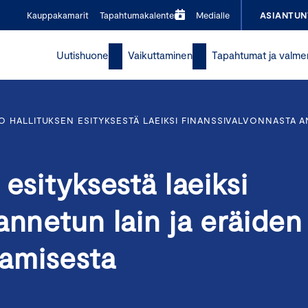
Kauppakamarit
Tapahtumakalenteri
Medialle
ASIANTUN
Uutishuone
Vaikuttaminen
Tapahtumat ja valme
 HALLITUKSEN ESITYKSESTÄ LAEIKSI FINANSSIVALVONNASTA A
esityksestä laeiksi
annetun lain ja eräiden
amisesta