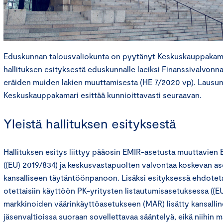
Eduskunnan talousvaliokunta on pyytänyt Keskuskauppakam
hallituksen esityksestä eduskunnalle laeiksi Finanssivalvonna
eräiden muiden lakien muuttamisesta (HE 7/2020 vp). Lausu
Keskuskauppakamari esittää kunnioittavasti seuraavan.
Yleistä hallituksen esityksestä
Hallituksen esitys liittyy pääosin EMIR-asetusta muuttavien 
((EU) 2019/834) ja keskusvastapuolten valvontaa koskevan as
kansalliseen täytäntöönpanoon. Lisäksi esityksessä ehdoteta
otettaisiin käyttöön PK-yritysten listautumisasetuksessa ((E
markkinoiden väärinkäyttöasetukseen (MAR) lisätty kansallin
jäsenvaltioissa suoraan sovellettavaa sääntelyä, eikä niihin ma