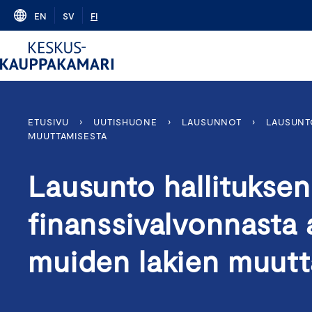
Skip
EN
SV
FI
to
content
ETUSIVU
›
UUTISHUONE
›
LAUSUNNOT
›
LAUSUNTO
MUUTTAMISESTA
Lausunto hallituksen 
finanssivalvonnasta 
muiden lakien muutt