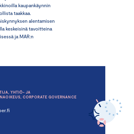
kkinoilla kaupankäynnin
llista taakkaa.
umiskynnyksen alentamisen
la keskeisinä tavoitteina
isessä ja MAR:n
IJA, YHTIÖ- JA
INAOIKEUS, CORPORATE GOVERNANCE
er.fi