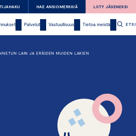
TIJAHAKU
HAE ANSIOMERKKIÄ
LIITY JÄSENEKSI
nnukset
Palvelut
Vastuullisuus
Tietoa meistä
ETSI
NNETUN LAIN JA ERÄIDEN MUIDEN LAKIEN