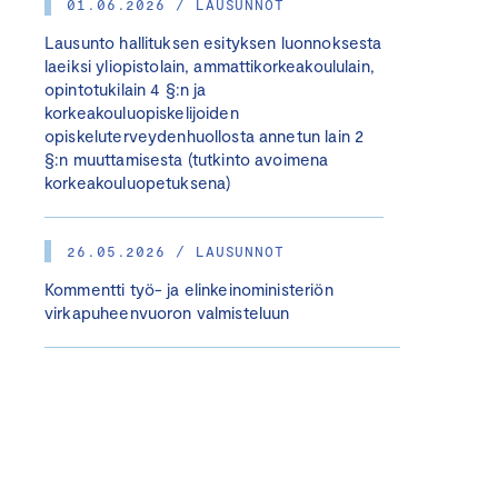
01.06.2026 / LAUSUNNOT
Lausunto hallituksen esityksen luonnoksesta
laeiksi yliopistolain, ammattikorkeakoululain,
opintotukilain 4 §:n ja
korkeakouluopiskelijoiden
opiskeluterveydenhuollosta annetun lain 2
§:n muuttamisesta (tutkinto avoimena
korkeakouluopetuksena)
26.05.2026 / LAUSUNNOT
Kommentti työ- ja elinkeinoministeriön
virkapuheenvuoron valmisteluun