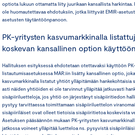
optiota lukuun ottamatta liity juurikaan kansallista harkintaa
ole huomautettavaa ehdotuksiin, jotka liittyvät EMIR-asetu
asetusten täytäntöönpanoon.
PK-yritysten kasvumarkkinalla listattuj
koskevan kansallinen option käyttöö
Hallituksen esityksessä ehdotetaan otettavaksi käyttöön PK
listautumisasetuksessa MAR:iin lisätty kansallinen optio, jok
kasvumarkkinalla listatut yhtiöt ylläpitämään hankekohtaisia si
asti näiden yhtiöiden ei ole tarvinnut ylläpitää jatkuvasti han
sisäpiiriluetteloja, jos yhtiö on järjestänyt sisäpiiritiedon hall
pystyy tarvittaessa toimittamaan sisäpiiriluettelon viranomais
sisäpiiriläiset ovat olleet tietoisia sisäpiiritietoa koskevista ve
Asetuksen pääsäännön mukaan PK-yritysten kasvumarkkinalla l
jatkossa voineet ylläpitää luetteloa ns. pysyvistä sisäpiiriläis