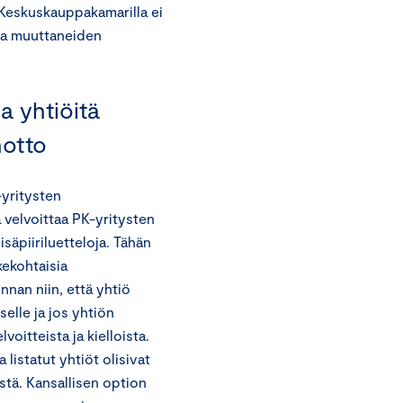
. Keskuskauppakamarilla ei
sta muuttaneiden
a yhtiöitä
notto
-yritysten
a velvoittaa PK-yritysten
säpiiriluetteloja. Tähän
kekohtaisia
innan niin, että yhtiö
elle ja jos yhtiön
lvoitteista ja kielloista.
istatut yhtiöt olisivat
istä. Kansallisen option