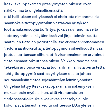
Keskuskauppakamari pitää yritysten oikeusturvan
näkökulmasta ongelmallisena sitä,
että hallituksen esityksessä ei ehdoteta nimenomaisia
säännöksiä tietopyyntöihin vastaavan yrityksen
luottamuksensuojasta. Yritys, joka saa viranomaiselta
tietopyynnön, ei käytännössä voi järjestelmän kautta
saatavien tietojen perusteella itse arvioida viranomaisen
tiedonsaantioikeutta ja tietopyynnön oikeellisuutta, vaan
joutuu luottamaan siihen, että viranomainen on arvioinut
tietojensaantioikeutensa oikein. Vaikka viranomainen
tekeekin arvionsa virkavastuulla, ilman laillista perustetta
tehty tietopyyntö saattaa yrityksen osalta johtaa
seuraamuksiin tietosuojasääntelyn laiminlyönnistä.
Ongelma liittyy Keskuskauppakamarin näkemyksen
mukaan osin myös siihen, että viranomaisten
tiedonsaantioikeuksia koskevaa sääntelyä ei ole
kokonaisvaltaisesti arvioitu suhteessa EU:n yleisen