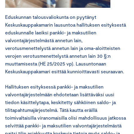
Eduskunnan talousvaliokunta on pyytänyt
Keskuskauppakamarin lausuntoa hallituksen esityksestä
eduskunnalle laeiksi pankki- ja maksutilien
valvontajärjestelmästä annetun lain,
verotusmenettelystä annetun lain ja oma-aloitteisten
verojen verotusmenettelystä annetun lain 30 §:n
muuttamisesta (HE 25/2025 vp). Lausuntonaan
Keskuskauppakamari esittää kunnioittavasti seuraavan.
Hallituksen esityksessä pankki- ja maksutilien
valvontajärjestelmään ehdotetaan lisättäväksi uusi
tiedon käsittelytapa, keskitetty sähköinen saldo- ja
tilitapahtumajärjestelmä. Tätä kautta eräillä
toimivaltaisilla viranomaisilla olisi mahdollisuus jatkossa
selvittää pankki- ja maksutilien valvontajärjestelmästä
paitsi tilin asiakkuutta koskevia tietoja myös saldo- ja