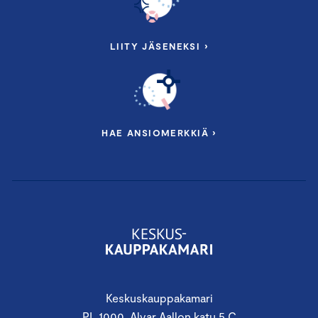
LIITY JÄSENEKSI ›
HAE ANSIOMERKKIÄ ›
Keskuskauppakamari
PL 1000, Alvar Aallon katu 5 C