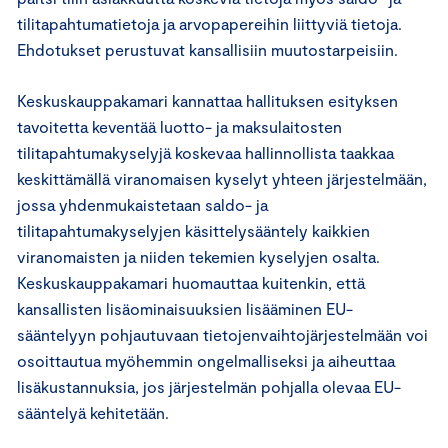
tilitapahtumatietoja ja arvopapereihin liittyviä tietoja.
Ehdotukset perustuvat kansallisiin muutostarpeisiin.
Keskuskauppakamari kannattaa hallituksen esityksen
tavoitetta keventää luotto- ja maksulaitosten
tilitapahtumakyselyjä koskevaa hallinnollista taakkaa
keskittämällä viranomaisen kyselyt yhteen järjestelmään,
jossa yhdenmukaistetaan saldo- ja
tilitapahtumakyselyjen käsittelysääntely kaikkien
viranomaisten ja niiden tekemien kyselyjen osalta.
Keskuskauppakamari huomauttaa kuitenkin, että
kansallisten lisäominaisuuksien lisääminen EU-
sääntelyyn pohjautuvaan tietojenvaihtojärjestelmään voi
osoittautua myöhemmin ongelmalliseksi ja aiheuttaa
lisäkustannuksia, jos järjestelmän pohjalla olevaa EU-
sääntelyä kehitetään.