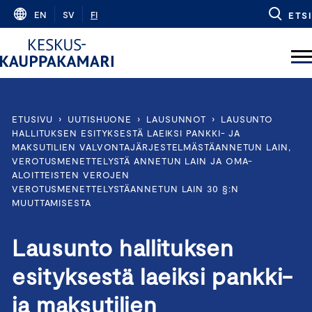
Skip
EN
SV
FI
ETSI
to
content
ETUSIVU
›
UUTISHUONE
›
LAUSUNNOT
›
LAUSUNTO
HALLITUKSEN ESITYKSESTÄ LAEIKSI PANKKI- JA
MAKSUTILIEN VALVONTAJÄRJESTELMÄSTÄANNETUN LAIN,
VEROTUSMENETTELYSTÄ ANNETUN LAIN JA OMA-
ALOITTEISTEN VEROJEN
VEROTUSMENETTELYSTÄANNETUN LAIN 30 §:N
MUUTTAMISESTA
Lausunto hallituksen
esityksestä laeiksi pankki-
ja maksutilien