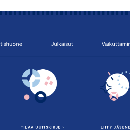
tishuone
Julkaisut
Vaikuttami
TILAA UUTISKIRJE ›
LIITY JÄSENE