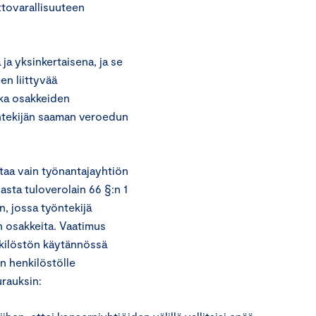
ttovarallisuuteen
a yksinkertaisena, ja se
n liittyvää
kka osakkeiden
ntekijän saaman veroedun
ntaa vain työnantajayhtiön
asta tuloverolain 66 §:n 1
, jossa työntekijä
 osakkeita. Vaatimus
nkilöstön käytännössä
n henkilöstölle
rauksin: