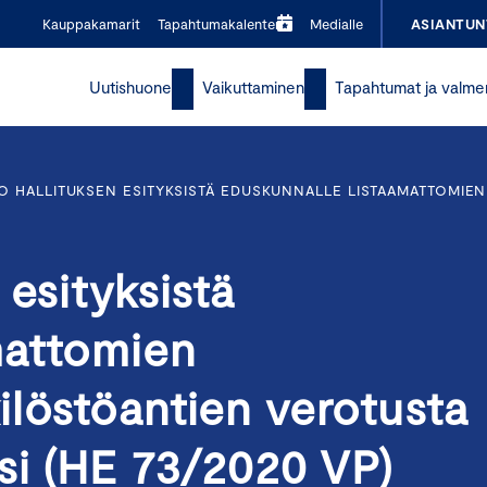
Kauppakamarit
Tapahtumakalenteri
Medialle
ASIANTUN
Uutishuone
Vaikuttaminen
Tapahtumat ja valme
O HALLITUKSEN ESITYKSISTÄ EDUSKUNNALLE LISTAAMATTOMIE
 esityksistä
mattomien
ilöstöantien verotusta
si (HE 73/2020 VP)