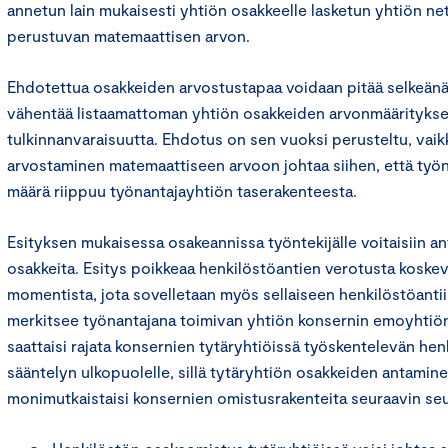
annetun lain mukaisesti yhtiön osakkeelle lasketun yhtiön ne
perustuvan matemaattisen arvon.
Ehdotettua osakkeiden arvostustapaa voidaan pitää selkeänä j
vähentää listaamattoman yhtiön osakkeiden arvonmäärityksee
tulkinnanvaraisuutta. Ehdotus on sen vuoksi perusteltu, vai
arvostaminen matemaattiseen arvoon johtaa siihen, että työ
määrä riippuu työnantajayhtiön taserakenteesta.
Esityksen mukaisessa osakeannissa työntekijälle voitaisiin a
osakkeita. Esitys poikkeaa henkilöstöantien verotusta koskev
momentista, jota sovelletaan myös sellaiseen henkilöstöantiin
merkitsee työnantajana toimivan yhtiön konsernin emoyhtiön
saattaisi rajata konsernien tytäryhtiöissä työskentelevän he
sääntelyn ulkopuolelle, sillä tytäryhtiön osakkeiden antamine
monimutkaistaisi konsernien omistusrakenteita seuraavin seu