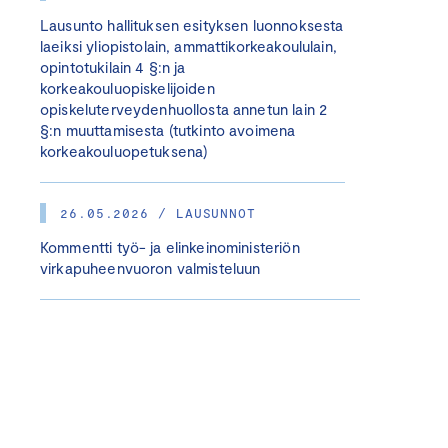
Lausunto hallituksen esityksen luonnoksesta
laeiksi yliopistolain, ammattikorkeakoululain,
opintotukilain 4 §:n ja
korkeakouluopiskelijoiden
opiskeluterveydenhuollosta annetun lain 2
§:n muuttamisesta (tutkinto avoimena
korkeakouluopetuksena)
26.05.2026 / LAUSUNNOT
Kommentti työ- ja elinkeinoministeriön
virkapuheenvuoron valmisteluun