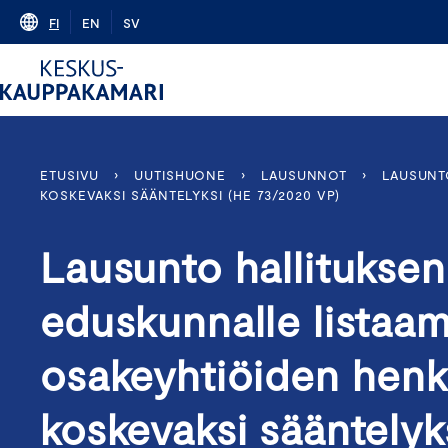
Skip
FI
EN
SV
to
content
ETUSIVU
›
UUTISHUONE
›
LAUSUNNOT
›
LAUSUNT
KOSKEVAKSI SÄÄNTELYKSI (HE 73/2020 VP)
Lausunto hallituksen
eduskunnalle listaa
osakeyhtiöiden henk
koskevaksi sääntelyk