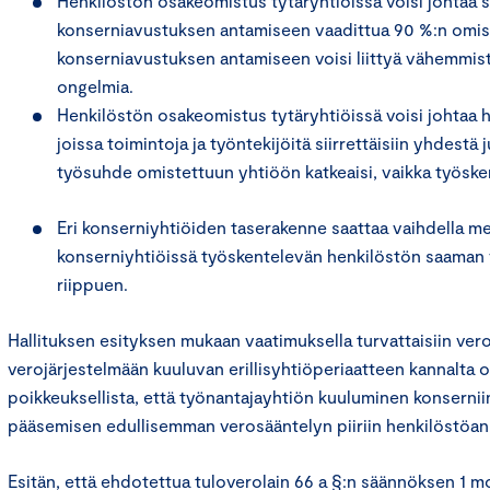
Henkilöstön osakeomistus tytäryhtiöissä voisi johtaa sii
konserniavustuksen antamiseen vaadittua 90 %:n omist
konserniavustuksen antamiseen voisi liittyä vähemmis
ongelmia.
Henkilöstön osakeomistus tytäryhtiöissä voisi johtaa han
joissa toimintoja ja työntekijöitä siirrettäisiin yhdestä
työsuhde omistettuun yhtiöön katkeaisi, vaikka työsken
Eri konserniyhtiöiden taserakenne saattaa vaihdella mer
konserniyhtiöissä työskentelevän henkilöstön saaman
riippuen.
Hallituksen esityksen mukaan vaatimuksella turvattaisiin ve
verojärjestelmään kuuluvan erillisyhtiöperiaatteen kannalta ol
poikkeuksellista, että työnantajayhtiön kuuluminen konsernii
pääsemisen edullisemman verosääntelyn piiriin henkilöstöan
Esitän, että ehdotettua tuloverolain 66 a §:n säännöksen 1 