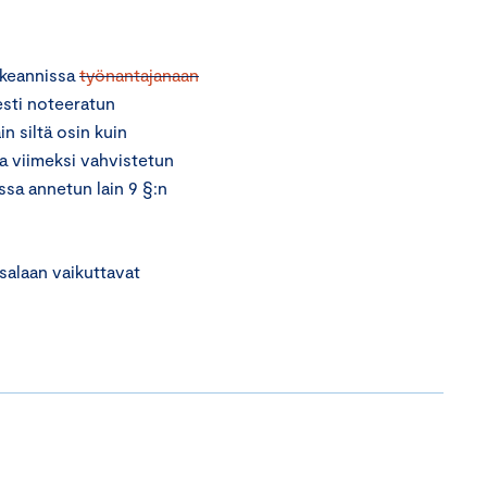
akeannissa
työnantajanaan
esti noteeratun
 siltä osin kuin
a viimeksi vahvistetun
sa annetun lain 9 §:n
salaan vaikuttavat