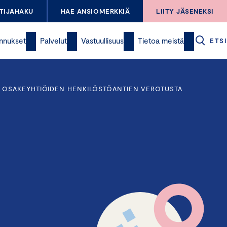
TIJAHAKU
HAE ANSIOMERKKIÄ
LIITY JÄSENEKSI
nnukset
Palvelut
Vastuullisuus
Tietoa meistä
ETSI
N OSAKEYHTIÖIDEN HENKILÖSTÖANTIEN VEROTUSTA