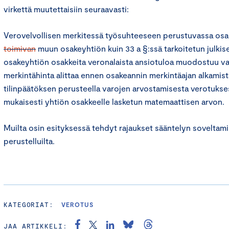
virkettä muutettaisiin seuraavasti:
Verovelvollisen merkitessä työsuhteeseen perustuvassa os
toimivan
muun osakeyhtiön kuin 33 a §:ssä tarkoitetun julkis
osakeyhtiön osakkeita veronalaista ansiotuloa muodostuu vain
merkintähinta alittaa ennen osakeannin merkintäajan alkamist
tilinpäätöksen perusteella varojen arvostamisesta verotukses
mukaisesti yhtiön osakkeelle lasketun matemaattisen arvon.
Muilta osin esityksessä tehdyt rajaukset sääntelyn soveltami
perustelluilta.
KATEGORIAT:
VEROTUS
JAA ARTIKKELI: