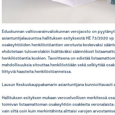
Eduskunnan valtiovarainvaliokunnan verojaosto on pyytäny
asiantuntijalausuntoa hallituksen esityksestä HE 73/2020 vp
osakeyhtiöiden henkilöstöantien verotusta koskevaksi säänte
ehdotetaan tuloverolakiin lisättäväksi säännökset listaamat
henkilöstöantia koskien. Tavoitteena on edistää listaamatto
mahdollisuuksia sitouttaa henkilöstöään sekä selkiyttää os
liittyviä haasteita henkilöstöanneissa.
Lausun Keskuskauppakamarin asiantuntijana kunnioittavasti 
Hallituksen esityksen mukaan verovelvollisen merkitessä os
toimivan listaamattoman osakeyhtiön osakkeita veronalaista
vain siltä osin kuin merkintähinta alittaisi varojen arvostami