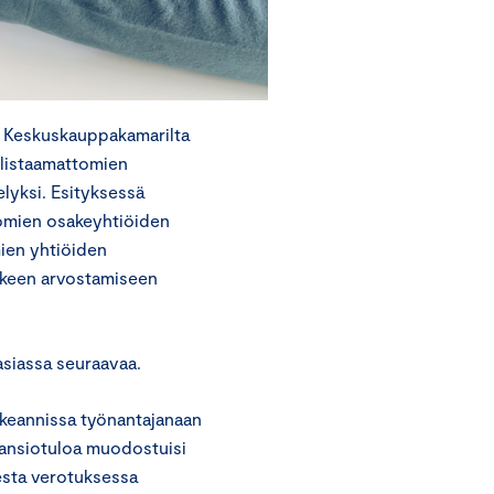
t Keskuskauppakamarilta
 listaamattomien
lyksi. Esityksessä
tomien osakeyhtiöiden
mien yhtiöiden
akkeen arvostamiseen
asiassa seuraavaa.
akeannissa työnantajanaan
 ansiotuloa muodostuisi
sesta verotuksessa