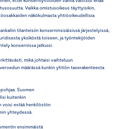
hen, ettei konserniyhtiöiden välillä vallitsisi enää
usosuutta. Vaikka omistusoikeus täyttyisikin,
töosakkaiden näkökulmasta yhtiöoikeudellisia
kaliin tilanteisiin konserninsisäisissä järjestelyissä,
 juridisesta yksiköstä toiseen, ja työntekijöiden
tely konsernissa jatkuisi.
kittävästi, mikä johtaisi vaihteluun
 veroedun määrässä kunkin yhtiön taserakenteesta
ropohjaa. Suomen
isi kuitenkin
n voisi estää henkilöstön
nin yhteydessä.
momentin ensimmäistä