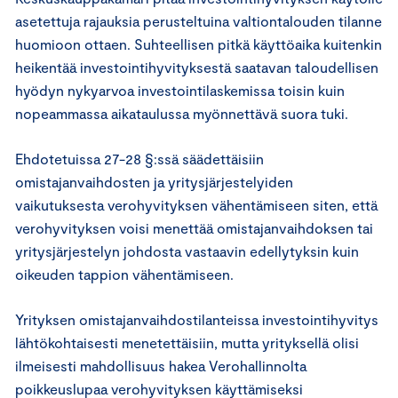
asetettuja rajauksia perusteltuina valtiontalouden tilanne
huomioon ottaen. Suhteellisen pitkä käyttöaika kuitenkin
heikentää investointihyvityksestä saatavan taloudellisen
hyödyn nykyarvoa investointilaskemissa toisin kuin
nopeammassa aikataulussa myönnettävä suora tuki.
Ehdotetuissa 27-28 §:ssä säädettäisiin
omistajanvaihdosten ja yritysjärjestelyiden
vaikutuksesta verohyvityksen vähentämiseen siten, että
verohyvityksen voisi menettää omistajanvaihdoksen tai
yritysjärjestelyn johdosta vastaavin edellytyksin kuin
oikeuden tappion vähentämiseen.
Yrityksen omistajanvaihdostilanteissa investointihyvitys
lähtökohtaisesti menetettäisiin, mutta yrityksellä olisi
ilmeisesti mahdollisuus hakea Verohallinnolta
poikkeuslupaa verohyvityksen käyttämiseksi