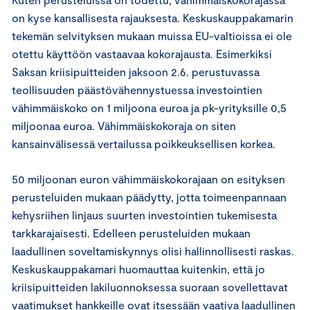
on kyse kansallisesta rajauksesta. Keskuskauppakamarin
tekemän selvityksen mukaan muissa EU-valtioissa ei ole
otettu käyttöön vastaavaa kokorajausta. Esimerkiksi
Saksan kriisipuitteiden jaksoon 2.6. perustuvassa
teollisuuden päästövähennystuessa investointien
vähimmäiskoko on 1 miljoona euroa ja pk-yrityksille 0,5
miljoonaa euroa. Vähimmäiskokoraja on siten
kansainvälisessä vertailussa poikkeuksellisen korkea.
50 miljoonan euron vähimmäiskokorajaan on esityksen
perusteluiden mukaan päädytty, jotta toimeenpannaan
kehysriihen linjaus suurten investointien tukemisesta
tarkkarajaisesti. Edelleen perusteluiden mukaan
laadullinen soveltamiskynnys olisi hallinnollisesti raskas.
Keskuskauppakamari huomauttaa kuitenkin, että jo
kriisipuitteiden lakiluonnoksessa suoraan sovellettavat
vaatimukset hankkeille ovat itsessään vaativa laadullinen