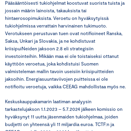
Pääsääntöisesti tukiohjelmat koostuvat suorista tuista ja
jossain määrin lainoista, takauksista tai
hintaerosopimuksista. Veroetu on hyväksytyissä
tukiohjelmissa verrattain harvinainen tukimuoto.
Verotukseen perustuvan tuen ovat notifioineet Ranska,
Saksa, Unkari ja Slovakia, ja ne kohdistuvat
kriisipuiNeiden jaksoon 2.8 eli strategisiin
investointeihin. Mikään maa ei ole toistaiseksi ottanut
käyttöön veroetua, joka kohdistuisi Suomen
valmisteleman mallin tavoin useisiin kriisipuitteiden
jaksoihin. Energiasuuntaviivojen puitteissa ei ole
notifioitu veroetuja, vaikka CEEAG mahdollistaa myös ne.
Keskuskauppakamarin laatiman analyysin
tarkastelujakson 1.1.2023 – 5.7.2024 jälkeen komissio on
hyväksynyt 11 uutta jäsenmaiden tukiohjelmaa, joiden
budjetti on yhteensä yli 11 miljardia euroa. TCTF:n ja