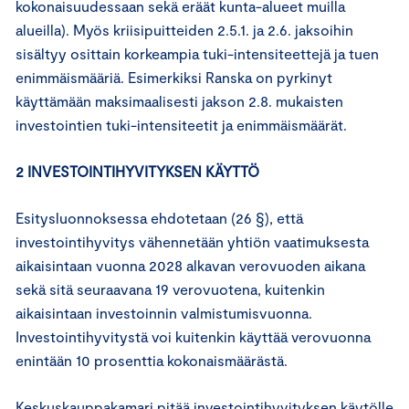
kokonaisuudessaan sekä eräät kunta-alueet muilla
alueilla). Myös kriisipuitteiden 2.5.1. ja 2.6. jaksoihin
sisältyy osittain korkeampia tuki-intensiteettejä ja tuen
enimmäismääriä. Esimerkiksi Ranska on pyrkinyt
käyttämään maksimaalisesti jakson 2.8. mukaisten
investointien tuki-intensiteetit ja enimmäismäärät.
2 INVESTOINTIHYVITYKSEN KÄYTTÖ
Esitysluonnoksessa ehdotetaan (26 §), että
investointihyvitys vähennetään yhtiön vaatimuksesta
aikaisintaan vuonna 2028 alkavan verovuoden aikana
sekä sitä seuraavana 19 verovuotena, kuitenkin
aikaisintaan investoinnin valmistumisvuonna.
Investointihyvitystä voi kuitenkin käyttää verovuonna
enintään 10 prosenttia kokonaismäärästä.
Keskuskauppakamari pitää investointihyvityksen käytölle