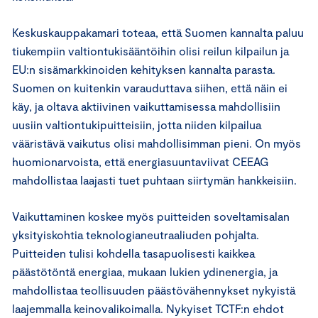
Keskuskauppakamari toteaa, että Suomen kannalta paluu
tiukempiin valtiontukisääntöihin olisi reilun kilpailun ja
EU:n sisämarkkinoiden kehityksen kannalta parasta.
Suomen on kuitenkin varauduttava siihen, että näin ei
käy, ja oltava aktiivinen vaikuttamisessa mahdollisiin
uusiin valtiontukipuitteisiin, jotta niiden kilpailua
vääristävä vaikutus olisi mahdollisimman pieni. On myös
huomionarvoista, että energiasuuntaviivat CEEAG
mahdollistaa laajasti tuet puhtaan siirtymän hankkeisiin.
Vaikuttaminen koskee myös puitteiden soveltamisalan
yksityiskohtia teknologianeutraaliuden pohjalta.
Puitteiden tulisi kohdella tasapuolisesti kaikkea
päästötöntä energiaa, mukaan lukien ydinenergia, ja
mahdollistaa teollisuuden päästövähennykset nykyistä
laajemmalla keinovalikoimalla. Nykyiset TCTF:n ehdot