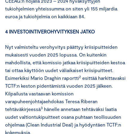
CEEAG:n nojalla 2023 – 2024 hyväksyttyjen
tukiohjelmien yhteissumma on siten yli 155 miljardia
euroa ja tukiohjelmia on kaikkiaan 84.
4 INVESTOINTIVEROHYVITYKSEN JATKO
Nyt valmisteltu verohyvitys päättyy kriisipuitteiden
mukaisesti vuoden 2025 lopussa. On kuitenkin
mahdollista, että komissio jatkaa kriisipuitteiden kestoa
tai ottaa käyttöön uudet väliaikaiset kriisipuitteet.
2
Esimerkiksi Mario Draghin raportti
esittää harkittavaksi
TCTF:n keston pidentämistä vuoden 2025 jälkeen.
Kilpailusta vastaavan komission
varapuheenjohtajaehdokas Teresa Riberan
3
tehtäväkirjeessä
hänelle annetaan tehtäväksi laatia
uudet valtiontukipuitteet osana puhtaan teollisuuden
ohjelmaa (Clean Industrial Deal) ja hyödyntäen TCTF:n
kokemuksia.