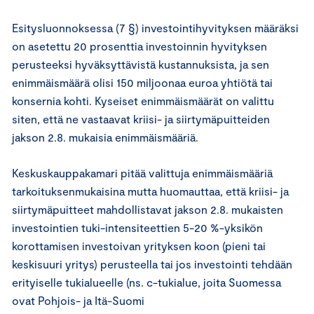
Esitysluonnoksessa (7 §) investointihyvityksen määräksi
on asetettu 20 prosenttia investoinnin hyvityksen
perusteeksi hyväksyttävistä kustannuksista, ja sen
enimmäismäärä olisi 150 miljoonaa euroa yhtiötä tai
konsernia kohti. Kyseiset enimmäismäärät on valittu
siten, että ne vastaavat kriisi- ja siirtymäpuitteiden
jakson 2.8. mukaisia enimmäismääriä.
Keskuskauppakamari pitää valittuja enimmäismääriä
tarkoituksenmukaisina mutta huomauttaa, että kriisi- ja
siirtymäpuitteet mahdollistavat jakson 2.8. mukaisten
investointien tuki-intensiteettien 5-20 %-yksikön
korottamisen investoivan yrityksen koon (pieni tai
keskisuuri yritys) perusteella tai jos investointi tehdään
erityiselle tukialueelle (ns. c-tukialue, joita Suomessa
ovat Pohjois- ja Itä-Suomi