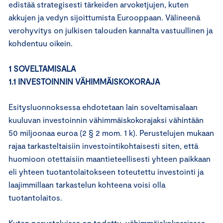
edistää strategisesti tärkeiden arvoketjujen, kuten
akkujen ja vedyn sijoittumista Eurooppaan. Välineenä
verohyvitys on julkisen talouden kannalta vastuullinen ja
kohdentuu oikein.
1 SOVELTAMISALA
1.1 INVESTOINNIN VÄHIMMÄISKOKORAJA
Esitysluonnoksessa ehdotetaan lain soveltamisalaan
kuuluvan investoinnin vähimmäiskokorajaksi vähintään
50 miljoonaa euroa (2 § 2 mom. 1 k). Perustelujen mukaan
rajaa tarkasteltaisiin investointikohtaisesti siten, että
huomioon otettaisiin maantieteellisesti yhteen paikkaan
eli yhteen tuotantolaitokseen toteutettu investointi ja
laajimmillaan tarkastelun kohteena voisi olla
tuotantolaitos.
Kuten perusteluissa on todettu, vähimmäiskokorajassa