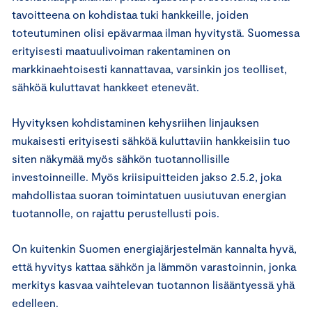
tavoitteena on kohdistaa tuki hankkeille, joiden
toteutuminen olisi epävarmaa ilman hyvitystä. Suomessa
erityisesti maatuulivoiman rakentaminen on
markkinaehtoisesti kannattavaa, varsinkin jos teolliset,
sähköä kuluttavat hankkeet etenevät.
Hyvityksen kohdistaminen kehysriihen linjauksen
mukaisesti erityisesti sähköä kuluttaviin hankkeisiin tuo
siten näkymää myös sähkön tuotannollisille
investoinneille. Myös kriisipuitteiden jakso 2.5.2, joka
mahdollistaa suoran toimintatuen uusiutuvan energian
tuotannolle, on rajattu perustellusti pois.
On kuitenkin Suomen energiajärjestelmän kannalta hyvä,
että hyvitys kattaa sähkön ja lämmön varastoinnin, jonka
merkitys kasvaa vaihtelevan tuotannon lisääntyessä yhä
edelleen.