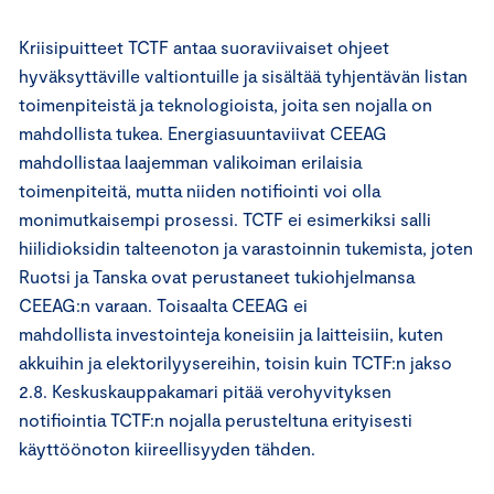
Kriisipuitteet TCTF antaa suoraviivaiset ohjeet
hyväksyttäville valtiontuille ja sisältää tyhjentävän listan
toimenpiteistä ja teknologioista, joita sen nojalla on
mahdollista tukea. Energiasuuntaviivat CEEAG
mahdollistaa laajemman valikoiman erilaisia
toimenpiteitä, mutta niiden notifiointi voi olla
monimutkaisempi prosessi. TCTF ei esimerkiksi salli
hiilidioksidin talteenoton ja varastoinnin tukemista, joten
Ruotsi ja Tanska ovat perustaneet tukiohjelmansa
CEEAG:n varaan. Toisaalta CEEAG ei
mahdollista investointeja koneisiin ja laitteisiin, kuten
akkuihin ja elektorilyysereihin, toisin kuin TCTF:n jakso
2.8. Keskuskauppakamari pitää verohyvityksen
notifiointia TCTF:n nojalla perusteltuna erityisesti
käyttöönoton kiireellisyyden tähden.