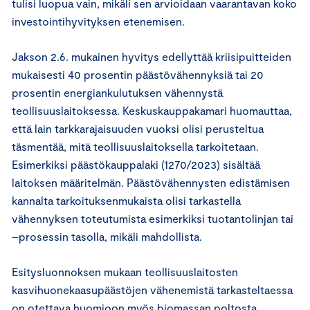
tulisi luopua vain, mikäli sen arvioidaan vaarantavan koko
investointihyvityksen etenemisen.
Jakson 2.6. mukainen hyvitys edellyttää kriisipuitteiden
mukaisesti 40 prosentin päästövähennyksiä tai 20
prosentin energiankulutuksen vähennystä
teollisuuslaitoksessa. Keskuskauppakamari huomauttaa,
että lain tarkkarajaisuuden vuoksi olisi perusteltua
täsmentää, mitä teollisuuslaitoksella tarkoitetaan.
Esimerkiksi päästökauppalaki (1270/2023) sisältää
laitoksen määritelmän. Päästövähennysten edistämisen
kannalta tarkoituksenmukaista olisi tarkastella
vähennyksen toteutumista esimerkiksi tuotantolinjan tai
–prosessin tasolla, mikäli mahdollista.
Esitysluonnoksen mukaan teollisuuslaitosten
kasvihuonekaasupäästöjen vähenemistä tarkasteltaessa
on otettava huomioon myös biomassan poltosta