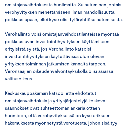
omistajanvaihdoksesta huolimatta. Sulautuminen johtaisi
verohyvityksen menettämiseen ilman mahdollisuutta
poikkeuslupaan, ellei kyse olisi tytäryhtiösulautumisesta.
Verohallinto voisi omistajanvaihdostilanteissa myöntää
poikkeusluvan investointihyvityksen käyttämiseen
erityisistä syistä, jos Verohallinto katsoisi
investointihyvityksen käytettävissä olon olevan
yrityksen toiminnan jatkumisen kannalta tarpeen.
Veronsaajien oikeudenvalvontayksiköllä olisi asiassa
valitusoikeus.
Keskuskauppakamari katsoo, että ehdotetut
omistajanvaihdoksia ja yritysjärjestelyjä koskevat
säännökset ovat suhteettoman ankaria ottaen
huomioon, että verohyvityksessä on kyse erikseen
hakemuksesta myönnetystä verotuesta, johon sisältyy