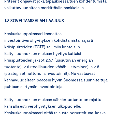
kriteerit ohjaavat joka tapauksessa tuen kohdentumista
vaikuttavuudeltaan merkittäviin hankkeisiin.
1.2 SOVELTAMISALAN LAAJUUS
Keskuskauppakamari kannattaa
investointiverohyvityksen kohdistamista laajasti
kriisipuitteiden (TCTF) sallimiin kohteisiin.
Esitysluonnoksen mukaan hyvitys kattaisi
kriisipuitteiden jaksot 2.5.1 (uusiutuvan energian
tuotanto), 2.6 (teollisuuden vähähiilistyminen) ja 2.8
(strategiset nettonollainvestoinnit). Ne vastaavat
kannavuudeltaan pääosin hyvin Suomessa suunniteltuja
puhtaan siirtymän investointeja.
Esitysluonnoksen mukaan sähköntuotanto on rajattu
kansallisesti verohyvityksen ulkopuolelle.
Keskuskauppakamari pitää rajausta perusteltuna, koska