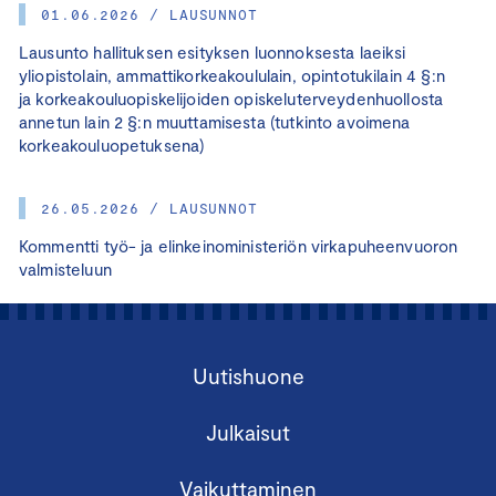
01.06.2026 / LAUSUNNOT
Lausunto hallituksen esityksen luonnoksesta laeiksi
yliopistolain, ammattikorkeakoululain, opintotukilain 4 §:n
ja korkeakouluopiskelijoiden opiskeluterveydenhuollosta
annetun lain 2 §:n muuttamisesta (tutkinto avoimena
korkeakouluopetuksena)
26.05.2026 / LAUSUNNOT
Kommentti työ- ja elinkeinoministeriön virkapuheenvuoron
valmisteluun
Uutishuone
Julkaisut
Vaikuttaminen