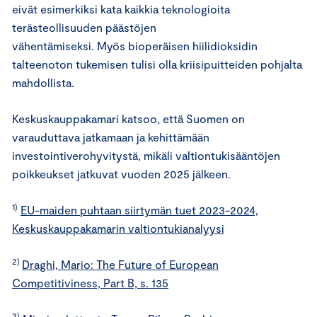
eivät esimerkiksi kata kaikkia teknologioita
terästeollisuuden päästöjen
vähentämiseksi. Myös bioperäisen hiilidioksidin
talteenoton tukemisen tulisi olla kriisipuitteiden pohjalta
mahdollista.
Keskuskauppakamari katsoo, että Suomen on
varauduttava jatkamaan ja kehittämään
investointiverohyvitystä, mikäli valtiontukisääntöjen
poikkeukset jatkuvat vuoden 2025 jälkeen.
1)
EU-maiden puhtaan siirtymän tuet 2023-2024,
Keskuskauppakamarin valtiontukianalyysi
2)
Draghi, Mario: The Future of European
Competitiviness, Part B, s. 135
3)