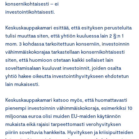
konsernikohtaisesti – ei
investointikohtaisesti.
Keskuskauppakamari esittää, että esityksen perusteluita
tulisi muuttaa siten, että yhtiön kuuluessa lain 2 §:n 1
mom. 3 kohdassa tarkoitettuun konserniin, investoinnin
vähimmäiskokorajaa tarkastellaan konsernikohtaisesti
siten, että huomioon otetaan kaikki sellaiset lain
soveltamisalaan kuuluvat investoinnit, joiden osalta
yhtiö hakee oikeutta investointihyvitykseen ehdotetun
lain mukaisesti.
Keskuskauppakamari katsoo myös, että huomattavasti
pienempi investoinnin vähimmäiskokoraja, esimerkiksi 10
miljoonaa euroa olisi muiden EU-maiden käytännön
mukaista eikä rajaisi tarpeettomasti verohyvityksen
piiriin soveltuvia hankkeita. Hyvityksen ja kriisipuitteiden