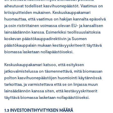
aiheutuvat todelliset kasvihuonepäästöt. Vaatimus on
kriisipuitteiden mukainen. Keskuskauppakamari
huomauttaa, että vaatimus on hakijan kannalta epäselvä
ja osin ristiriitainen voimassa olevan EU- ja kansallisen
lainsäädännön kanssa. Esimerkiksi teollisuuslaitoksia
koskevan päästökauppadirektiivin ja Suomen
päästökauppalain mukaan kestävyyskriteerit täyttävä
biomassa lasketaan nollapäästöiseksi.
Keskuskauppakamari katsoo, että esityksen
jatkovalmistelussa on täsmennettävä, mitä biomassan
polton kasvihuonepäästöjen huomiointi käytännössä
tarkoittaa, ja varmistettava että se on linjassa muun
lainsäädännön kanssa siten, että kestävyyskriteerit
täyttävä biomassa lasketaan nollapäästöiseksi.
1.3 INVESTOINTIHYVITYKSEN MÄÄRÄ