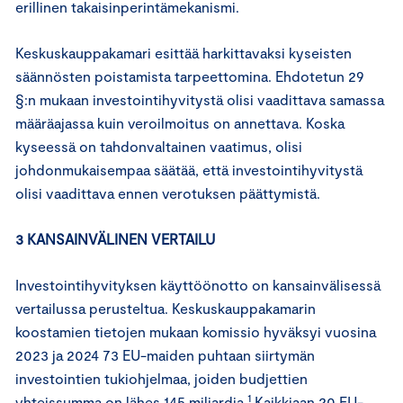
erillinen takaisinperintämekanismi.
Keskuskauppakamari esittää harkittavaksi kyseisten
säännösten poistamista tarpeettomina. Ehdotetun 29
§:n mukaan investointihyvitystä olisi vaadittava samassa
määräajassa kuin veroilmoitus on annettava. Koska
kyseessä on tahdonvaltainen vaatimus, olisi
johdonmukaisempaa säätää, että investointihyvitystä
olisi vaadittava ennen verotuksen päättymistä.
3 KANSAINVÄLINEN VERTAILU
Investointihyvityksen käyttöönotto on kansainvälisessä
vertailussa perusteltua. Keskuskauppakamarin
koostamien tietojen mukaan komissio hyväksyi vuosina
2023 ja 2024 73 EU-maiden puhtaan siirtymän
investointien tukiohjelmaa, joiden budjettien
1
yhteissumma on lähes 145 miljardia.
Kaikkiaan 20 EU-