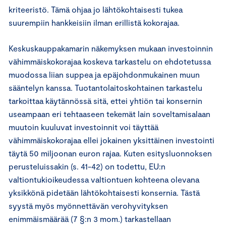
kriteeristö. Tämä ohjaa jo lähtökohtaisesti tukea
suurempiin hankkeisiin ilman erillistä kokorajaa.
Keskuskauppakamarin näkemyksen mukaan investoinnin
vähimmäiskokorajaa koskeva tarkastelu on ehdotetussa
muodossa liian suppea ja epäjohdonmukainen muun
sääntelyn kanssa. Tuotantolaitoskohtainen tarkastelu
tarkoittaa käytännössä sitä, ettei yhtiön tai konsernin
useampaan eri tehtaaseen tekemät lain soveltamisalaan
muutoin kuuluvat investoinnit voi täyttää
vähimmäiskokorajaa ellei jokainen yksittäinen investointi
täytä 50 miljoonan euron rajaa. Kuten esitysluonnoksen
perusteluissakin (s. 41-42) on todettu, EU:n
valtiontukioikeudessa valtiontuen kohteena olevana
yksikkönä pidetään lähtökohtaisesti konsernia. Tästä
syystä myös myönnettävän verohyvityksen
enimmäismäärää (7 §:n 3 mom.) tarkastellaan