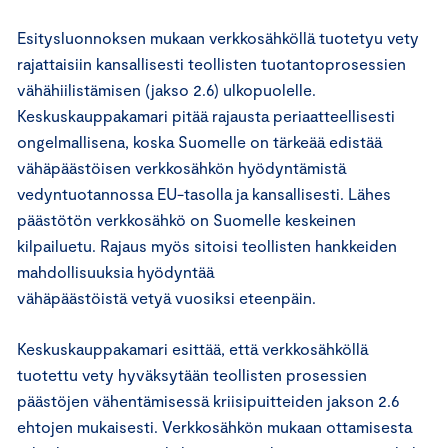
Esitysluonnoksen mukaan verkkosähköllä tuotetyu vety
rajattaisiin kansallisesti teollisten tuotantoprosessien
vähähiilistämisen (jakso 2.6) ulkopuolelle.
Keskuskauppakamari pitää rajausta periaatteellisesti
ongelmallisena, koska Suomelle on tärkeää edistää
vähäpäästöisen verkkosähkön hyödyntämistä
vedyntuotannossa EU-tasolla ja kansallisesti. Lähes
päästötön verkkosähkö on Suomelle keskeinen
kilpailuetu. Rajaus myös sitoisi teollisten hankkeiden
mahdollisuuksia hyödyntää
vähäpäästöistä vetyä vuosiksi eteenpäin.
Keskuskauppakamari esittää, että verkkosähköllä
tuotettu vety hyväksytään teollisten prosessien
päästöjen vähentämisessä kriisipuitteiden jakson 2.6
ehtojen mukaisesti. Verkkosähkön mukaan ottamisesta