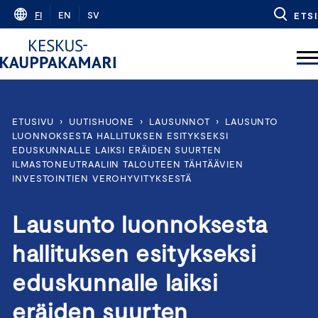
Skip
FI
EN
SV
ETSI
to
content
ETUSIVU
›
UUTISHUONE
›
LAUSUNNOT
›
LAUSUNTO
LUONNOKSESTA HALLITUKSEN ESITYKSEKSI
EDUSKUNNALLE LAIKSI ERÄIDEN SUURTEN
ILMASTONEUTRAALIIN TALOUTEEN TÄHTÄÄVIEN
INVESTOINTIEN VEROHYVITYKSESTÄ
Lausunto luonnoksesta
hallituksen esitykseksi
eduskunnalle laiksi
eräiden suurten