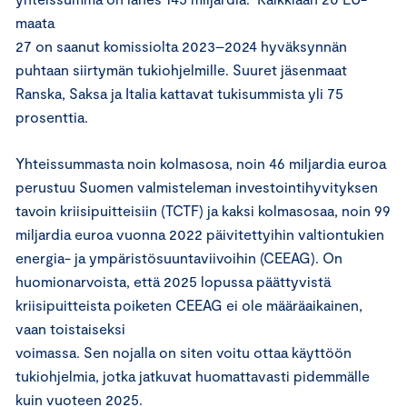
maata
27 on saanut komissiolta 2023–2024 hyväksynnän
puhtaan siirtymän tukiohjelmille. Suuret jäsenmaat
Ranska, Saksa ja Italia kattavat tukisummista yli 75
prosenttia.
Yhteissummasta noin kolmasosa, noin 46 miljardia euroa
perustuu Suomen valmisteleman investointihyvityksen
tavoin kriisipuitteisiin (TCTF) ja kaksi kolmasosaa, noin 99
miljardia euroa vuonna 2022 päivitettyihin valtiontukien
energia- ja ympäristösuuntaviivoihin (CEEAG). On
huomionarvoista, että 2025 lopussa päättyvistä
kriisipuitteista poiketen CEEAG ei ole määräaikainen,
vaan toistaiseksi
voimassa. Sen nojalla on siten voitu ottaa käyttöön
tukiohjelmia, jotka jatkuvat huomattavasti pidemmälle
kuin vuoteen 2025.