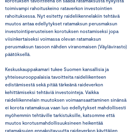
korotuksen tavoitteena on saada ratamaksusta nykyistä
toimivampi rahoituskeino rataverkon investointien
rahoituksessa. Nyt esitetty raideliikennelakiin tehtävä
muutos antaa edellytykset ratamaksun perusmaksun
investointiperusteisen korotuksen nostamiseksi jopa
viisinkertaiseksi voimassa olevan ratamaksun
perusmaksun tasoon nähden viranomaisen (Väylävirasto)
päätöksellä.
Keskuskauppakamari tukee Suomen kansallisia ja
yhteiseurooppalaisia tavoitteita raideliikenteen
edistämisestä sekä pitää tärkeänä raideverkon
kehittämiseksi tehtäviä investointeja. Vaikka
raideliikennelain muutoksen voimaansaattaminen sinänsä
ei korota ratamaksua vaan luo edellytykset mahdollisesti
myöhemmin tehtäville tarkistuksille, katsomme että
muutos korotusmahdollisuuksineen heikentää
ratamaksujen ennakoitavuutta raideverkon käyttäjien