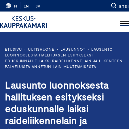
Skip
FI
EN
SV
ETSI
to
content
ETUSIVU
›
UUTISHUONE
›
LAUSUNNOT
›
LAUSUNTO
LUONNOKSESTA HALLITUKSEN ESITYKSEKSI
EDUSKUNNALLE LAIKSI RAIDELIIKENNELAIN JA LIIKENTEEN
PALVELUISTA ANNETUN LAIN MUUTTAMISESTA
Lausunto luonnoksesta
hallituksen esitykseksi
eduskunnalle laiksi
raideliikennelain ja