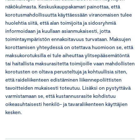
näkökulmasta. Keskuskauppakamari painottaa, että
korotusmahdollisuutta käyttäessään viranomaisen tulee
huolehtia siitä, että alan toimijoita ja sidosryhmiä
informoidaan ja kuullaan asianmukaisesti, jotta
toimintaympäristön ennakoitavuus turvataan. Maksujen
korottamisen yhteydessä on otettava huomioon se, että
maksukorotuksilla ei tule aiheuttaa ylitsepääsemätöntä
tai haitallista maksurasitetta toimijoille vaan mahdollisten
korotusten on oltava perusteltuja ja kohtuullisia siten,
että raideliikenteen edistäminen liikennepoliittisten
tavoitteiden mukaisesti toteutuu. Lisäksi on pystyttävä
varmistamaan se, että kustannusrasite kohdistuu
oikeasuhtaisesti henkilö- ja tavaraliikenteen käyttäjien
kesken.