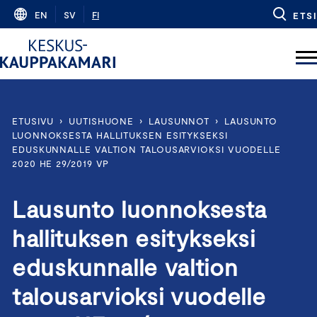
Skip
EN
SV
FI
ETSI
to
content
ETUSIVU
›
UUTISHUONE
›
LAUSUNNOT
›
LAUSUNTO
LUONNOKSESTA HALLITUKSEN ESITYKSEKSI
EDUSKUNNALLE VALTION TALOUSARVIOKSI VUODELLE
2020 HE 29/2019 VP
Lausunto luonnoksesta
hallituksen esitykseksi
eduskunnalle valtion
talousarvioksi vuodelle