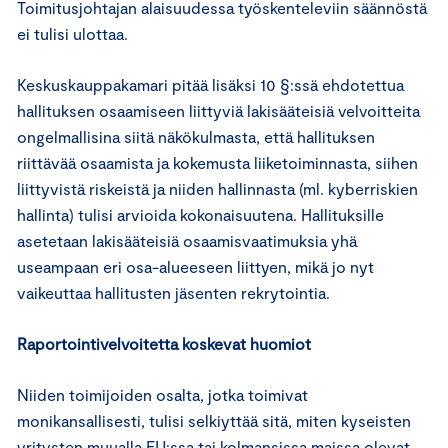
Toimitusjohtajan alaisuudessa työskenteleviin säännöstä
ei tulisi ulottaa.
Keskuskauppakamari pitää lisäksi 10 §:ssä ehdotettua
hallituksen osaamiseen liittyviä lakisääteisiä velvoitteita
ongelmallisina siitä näkökulmasta, että hallituksen
riittävää osaamista ja kokemusta liiketoiminnasta, siihen
liittyvistä riskeistä ja niiden hallinnasta (ml. kyberriskien
hallinta) tulisi arvioida kokonaisuutena. Hallituksille
asetetaan lakisääteisiä osaamisvaatimuksia yhä
useampaan eri osa-alueeseen liittyen, mikä jo nyt
vaikeuttaa hallitusten jäsenten rekrytointia.
Raportointivelvoitetta koskevat huomiot
Niiden toimijoiden osalta, jotka toimivat
monikansallisesti, tulisi selkiyttää sitä, miten kyseisten
yritysten muualla EU:ssa tai kolmansissa maissa olevat