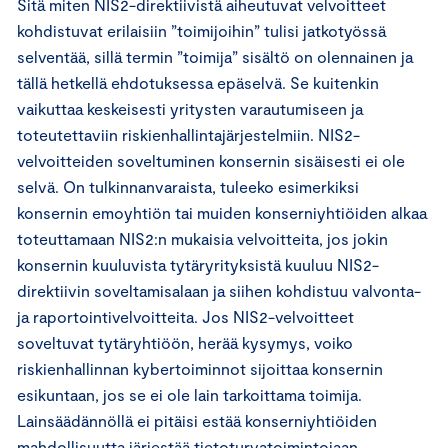
Sitä miten NIS2-direktiivistä aiheutuvat velvoitteet
kohdistuvat erilaisiin ”toimijoihin” tulisi jatkotyössä
selventää, sillä termin ”toimija” sisältö on olennainen ja
tällä hetkellä ehdotuksessa epäselvä. Se kuitenkin
vaikuttaa keskeisesti yritysten varautumiseen ja
toteutettaviin riskienhallintajärjestelmiin. NIS2-
velvoitteiden soveltuminen konsernin sisäisesti ei ole
selvä. On tulkinnanvaraista, tuleeko esimerkiksi
konsernin emoyhtiön tai muiden konserniyhtiöiden alkaa
toteuttamaan NIS2:n mukaisia velvoitteita, jos jokin
konsernin kuuluvista tytäryrityksistä kuuluu NIS2-
direktiivin soveltamisalaan ja siihen kohdistuu valvonta-
ja raportointivelvoitteita. Jos NIS2-velvoitteet
soveltuvat tytäryhtiöön, herää kysymys, voiko
riskienhallinnan kybertoiminnot sijoittaa konsernin
esikuntaan, jos se ei ole lain tarkoittama toimija.
Lainsäädännöllä ei pitäisi estää konserniyhtiöiden
mahdollisuutta järjestää tietoturvatoimintojaan