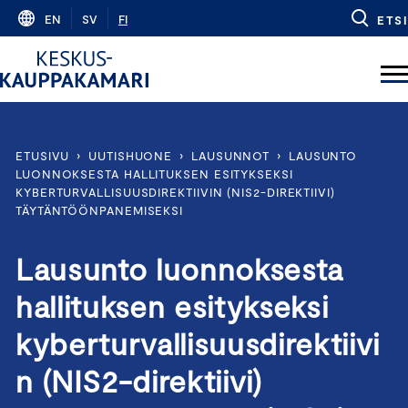
Skip
EN
SV
FI
ETSI
to
content
ETUSIVU
›
UUTISHUONE
›
LAUSUNNOT
›
LAUSUNTO
LUONNOKSESTA HALLITUKSEN ESITYKSEKSI
KYBERTURVALLISUUSDIREKTIIVIN (NIS2-DIREKTIIVI)
TÄYTÄNTÖÖNPANEMISEKSI
Lausunto luonnoksesta
hallituksen esitykseksi
kyberturvallisuusdirektiivi
n (NIS2-direktiivi)