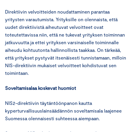
Direktiivin velvoitteiden noudattaminen parantaa
yritysten varautumista. Yrityksille on olennaista, että
uudet direktiivistä aiheutuvat velvoitteet ovat
toteutettavissa niin, että ne tukevat yrityksen toiminnan
jatkuvuutta ja ettei yrityksen varsinaiselle toiminnalle
aiheudu kohtuutonta hallinnollista taakkaa. On tärkeää,
että yritykset pystyvät itsenäisesti tunnistamaan, milloin
NIS-direktiivin mukaiset velvoitteet kohdistuvat sen
toimintaan.
Soveltamisalaa koskevat huomiot
NIS2-direktiivin täytäntöönpanon kautta
kyperturvallisuuslainsäädännön soveltamisala laajenee
Suomessa olennaisesti suhteessa aiempaan.