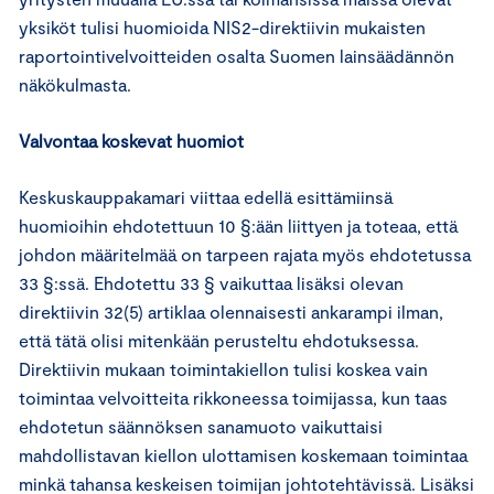
yksiköt tulisi huomioida NIS2-direktiivin mukaisten
raportointivelvoitteiden osalta Suomen lainsäädännön
näkökulmasta.
Valvontaa koskevat huomiot
Keskuskauppakamari viittaa edellä esittämiinsä
huomioihin ehdotettuun 10 §:ään liittyen ja toteaa, että
johdon määritelmää on tarpeen rajata myös ehdotetussa
33 §:ssä. Ehdotettu 33 § vaikuttaa lisäksi olevan
direktiivin 32(5) artiklaa olennaisesti ankarampi ilman,
että tätä olisi mitenkään perusteltu ehdotuksessa.
Direktiivin mukaan toimintakiellon tulisi koskea vain
toimintaa velvoitteita rikkoneessa toimijassa, kun taas
ehdotetun säännöksen sanamuoto vaikuttaisi
mahdollistavan kiellon ulottamisen koskemaan toimintaa
minkä tahansa keskeisen toimijan johtotehtävissä. Lisäksi