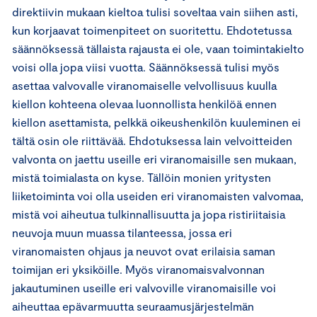
direktiivin mukaan kieltoa tulisi soveltaa vain siihen asti,
kun korjaavat toimenpiteet on suoritettu. Ehdotetussa
säännöksessä tällaista rajausta ei ole, vaan toimintakielto
voisi olla jopa viisi vuotta. Säännöksessä tulisi myös
asettaa valvovalle viranomaiselle velvollisuus kuulla
kiellon kohteena olevaa luonnollista henkilöä ennen
kiellon asettamista, pelkkä oikeushenkilön kuuleminen ei
tältä osin ole riittävää. Ehdotuksessa lain velvoitteiden
valvonta on jaettu useille eri viranomaisille sen mukaan,
mistä toimialasta on kyse. Tällöin monien yritysten
liiketoiminta voi olla useiden eri viranomaisten valvomaa,
mistä voi aiheutua tulkinnallisuutta ja jopa ristiriitaisia
neuvoja muun muassa tilanteessa, jossa eri
viranomaisten ohjaus ja neuvot ovat erilaisia saman
toimijan eri yksiköille. Myös viranomaisvalvonnan
jakautuminen useille eri valvoville viranomaisille voi
aiheuttaa epävarmuutta seuraamusjärjestelmän