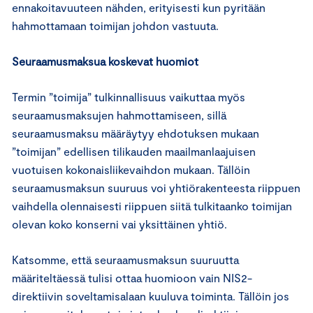
ennakoitavuuteen nähden, erityisesti kun pyritään
hahmottamaan toimijan johdon vastuuta.
Seuraamusmaksua koskevat huomiot
Termin ”toimija” tulkinnallisuus vaikuttaa myös
seuraamusmaksujen hahmottamiseen, sillä
seuraamusmaksu määräytyy ehdotuksen mukaan
”toimijan” edellisen tilikauden maailmanlaajuisen
vuotuisen kokonaisliikevaihdon mukaan. Tällöin
seuraamusmaksun suuruus voi yhtiörakenteesta riippuen
vaihdella olennaisesti riippuen siitä tulkitaanko toimijan
olevan koko konserni vai yksittäinen yhtiö.
Katsomme, että seuraamusmaksun suuruutta
määriteltäessä tulisi ottaa huomioon vain NIS2-
direktiivin soveltamisalaan kuuluva toiminta. Tällöin jos