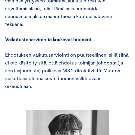
vain osa yrityksen toimintaa kuuluu direktiivin
soveltamisalaan, tulisi tämä asia huomioida
seuraamusmaksua määrättäessä kohtuullistavana
tekijänä.
Vaikutustenarviointia koskevat huomiot
Ehdotuksen vaikutusarviointi on puutteellinen, sillä siinä
ei ole käsitelty sitä, että ehdotus toimijan johdosta (ja
sen laajuudesta) poikkeaa NIS2-direktiivistä. Muutos
vaikuttaisi olennaisesti Suomen vallitsevaan
oikeustilaan.