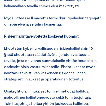
haluamallaan tavalla esimerkiksi keskitetysti.
Myös liitteessä II mainittu termi ”kuriiripalvelun tarjoajat”
on epäselvä ja se tulisi täsmentää.
Riskienhallintavelvoitetta koskevat huomiot
Ehdotetun kyberturvallisuuden riskienhallintalain 10
§:ssä ehdotetaan säädettäväksi johdon vastuusta
tavalla, joka on vieras suomalaiselle yhtiöoikeudelle ja
osakeyhtiölain vastuurakenteille. Ehdotuksessa myös
näyttäisi sekoittuvan keskenään riskienhallinnan
strategiset linjaukset ja operatiivinen toteutus.
Osakeyhtiölain mukaiset toimielimet ovat hallitus,
mahdollinen hallintoneuvosto sekä toimitusjohtaja.
Toimitusjohtaja hoitaa yhtiön juoksevaa hallintoa.