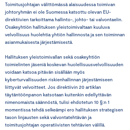
Toimitusjohtajan välittömässä alaisuudessa toimivan
johtoryhmän ei ole Suomessa katsottu olevan EU-
direktiivien tarkoittama hallinto-, johto- tai valvontaelin.
Osakeyhtiön hallituksen yleistoimivaltaan kuuluva
velvollisuus huolehtia yhtiön hallinnosta ja sen toiminnan
asianmukaisesta järjestämisestä.
Hallituksen yleistoimivallan sekä osakeyhtiön
toimielinten jäseniä koskevan huolellisuusvelvollisuuden
voidaan katsoa pitävän sisällään myös
kyberturvallisuuden riskienhallinnan järjestämiseen
liittyvät velvoitteet. Jos direktiivin 20 artiklan
täytäntöönpanon katsotaan kuitenkin edellyttävän
nimenomaista säännöstä, tulisi ehdotetun 10 §:n 1
momentissa tehdä selkeämpi ero hallituksen strategisen
tason linjausten sekä valvontatehtävän ja
toimitusjohtajan operatiivisten tehtävien välillä.