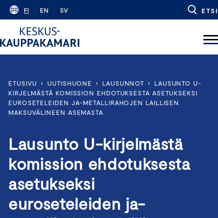
Skip
FI
EN
SV
ETSI
to
content
ETUSIVU
›
UUTISHUONE
›
LAUSUNNOT
›
LAUSUNTO U-
KIRJELMÄSTÄ KOMISSION EHDOTUKSESTA ASETUKSEKSI
EUROSETELEIDEN JA-METALLIRAHOJEN LAILLISEN
MAKSUVÄLINEEN ASEMASTA
Lausunto U-kirjelmästä
komission ehdotuksesta
asetukseksi
euroseteleiden ja-