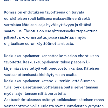
Komission ehdotuksen tavoitteena on turvata
eurokäteisen rooli laillisena maksuvälineenä sekä
varmistaa käteisen laaja hyväksyttävyys ja riittävä
saatavuus. Ehdotus on osa yhtenäisvaluuttapakettina
julkaistua kokonaisuutta, jossa säädetään myös
digitaalisen euron käyttöönottamisesta.
Keskuskauppakamari kannattaa komission ehdotuksen
tavoitetta. Keskuskauppakamari tukee pääosin U-
kirjelmässä esitettyä valtioneuvoston kantaa. Käteisen
vastaanottamisesta kieltäytymisen osalta
Keskuskauppakamari katsoo kuitenkin, että Suomen
tulisi pyrkiä asetusneuvotteluissa paitsi selventämään
myös laajentamaan näitä perusteita.
Asetusehdotuksessa esitetyt poikkeukset käteisen rahan
vastaanottovelvollisuudesta ovat suomalaisten yritysten