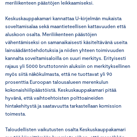
meriliikenteen päästöjen leikkaamiseksi.
Keskuskauppakamari kannattaa U-kirjelmän mukaista
soveltamisalaa sekä maantieteellisen kattavuuden että
aluskoon osalta. Meriliikenteen päästöjen
vähentämiseksi on samanaikaisesti käsiteltävänä useita
lainsäädäntöehdotuksia ja niiden yhteen toimivuuden
kannalta soveltamisaloilla on suuri merkitys. Erityisesti
rajaus yli 5000 bruttotonnin aluksiin on merkityksellinen
myös siitä näkökulmasta, että ne tuottavat yli 90
prosenttia Euroopan talousalueen merenkulun
kokonaishiilipäästöistä. Keskuskauppakamari pitää
hyvänä, että vaihtoehtoisten polttoaineiden
hintakehitystä ja saatavuutta tarkastellaan komission
toimesta.
Taloudellisten vaikutusten osalta Keskuskauppakamari