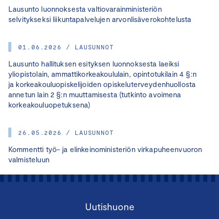
Lausunto luonnoksesta valtiovarainministeriön
selvitykseksi liikuntapalvelujen arvonlisäverokohtelusta
01.06.2026 / LAUSUNNOT
Lausunto hallituksen esityksen luonnoksesta laeiksi
yliopistolain, ammattikorkeakoululain, opintotukilain 4 §:n
ja korkeakouluopiskelijoiden opiskeluterveydenhuollosta
annetun lain 2 §:n muuttamisesta (tutkinto avoimena
korkeakouluopetuksena)
26.05.2026 / LAUSUNNOT
Kommentti työ- ja elinkeinoministeriön virkapuheenvuoron
valmisteluun
Uutishuone