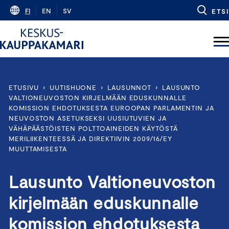
Skip
FI
EN
SV
ETSI
to
content
ETUSIVU
›
UUTISHUONE
›
LAUSUNNOT
›
LAUSUNTO
VALTIONEUVOSTON KIRJELMÄÄN EDUSKUNNALLE
KOMISSION EHDOTUKSESTA EUROOPAN PARLAMENTIN JA
NEUVOSTON ASETUKSEKSI UUSIUTUVIEN JA
VÄHÄPÄÄSTÖISTEN POLTTOAINEIDEN KÄYTÖSTÄ
MERILIIKENTEESSÄ JA DIREKTIIVIN 2009/16/EY
MUUTTAMISESTA
Lausunto Valtioneuvoston
kirjelmään eduskunnalle
komission ehdotuksesta