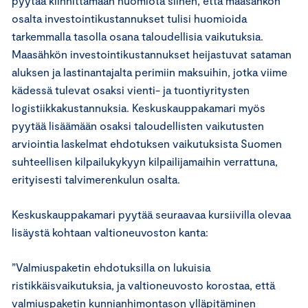
pyytää kiinnittämään huomiota siihen, että maasähkön
osalta investointikustannukset tulisi huomioida
tarkemmalla tasolla osana taloudellisia vaikutuksia.
Maasähkön investointikustannukset heijastuvat sataman
aluksen ja lastinantajalta perimiin maksuihin, jotka viime
kädessä tulevat osaksi vienti- ja tuontiyritysten
logistiikkakustannuksia. Keskuskauppakamari myös
pyytää lisäämään osaksi taloudellisten vaikutusten
arviointia laskelmat ehdotuksen vaikutuksista Suomen
suhteellisen kilpailukykyyn kilpailijamaihin verrattuna,
erityisesti talvimerenkulun osalta.
Keskuskauppakamari pyytää seuraavaa kursiivilla olevaa
lisäystä kohtaan valtioneuvoston kanta:
”Valmiuspaketin ehdotuksilla on lukuisia
ristikkäisvaikutuksia, ja valtioneuvosto korostaa, että
valmiuspaketin kunnianhimontason ylläpitäminen