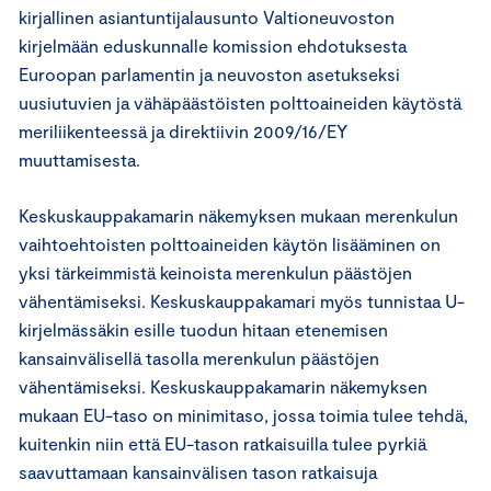
kirjallinen asiantuntijalausunto Valtioneuvoston
kirjelmään eduskunnalle komission ehdotuksesta
Euroopan parlamentin ja neuvoston asetukseksi
uusiutuvien ja vähäpäästöisten polttoaineiden käytöstä
meriliikenteessä ja direktiivin 2009/16/EY
muuttamisesta.
Keskuskauppakamarin näkemyksen mukaan merenkulun
vaihtoehtoisten polttoaineiden käytön lisääminen on
yksi tärkeimmistä keinoista merenkulun päästöjen
vähentämiseksi. Keskuskauppakamari myös tunnistaa U-
kirjelmässäkin esille tuodun hitaan etenemisen
kansainvälisellä tasolla merenkulun päästöjen
vähentämiseksi. Keskuskauppakamarin näkemyksen
mukaan EU-taso on minimitaso, jossa toimia tulee tehdä,
kuitenkin niin että EU-tason ratkaisuilla tulee pyrkiä
saavuttamaan kansainvälisen tason ratkaisuja