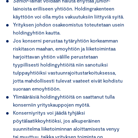
Senior
-lainat voidaan haluta eriyttää
junior
-
lainoista erilliseen yhtiöön. Holdingrakenteen
käyttöön voi olla myös vakuutuksiin liittyviä syitä.
Yrityksen johdon osakeomistus toteutetaan usein
holdingyhtiön kautta.
Jos konserni perustaa tytäryhtiön korkeamman
riskitason maahan, emoyhtiön ja liiketoimintaa
harjoittavan yhtiön välille perustetaan
tyypillisesti holdingyhtiöitä niin sanotuiksi
tulppayhtiöiksi vastuunrajoitustarkoituksessa,
jotta mahdollisesti tulevat vaateet eivät kohdistu
suoraan emoyhtiöön.
Ylimääräisiä holdingyhtiöitä on saattanut tulla
konserniin yrityskauppojen myötä.
Konserniyritys voi jäädä tyhjäksi
pöytälaatikkoyhtiöksi, jos alkuperäinen
suunnitelma liiketoiminnan aloittamisesta venyy
tai muuttuu, taikka yrityksen toiminta on