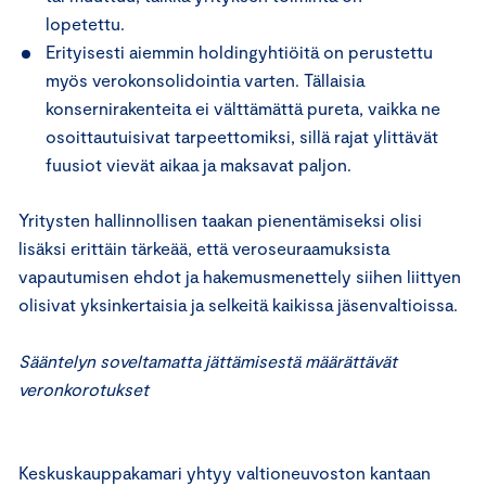
lopetettu.
Erityisesti aiemmin holdingyhtiöitä on perustettu
myös verokonsolidointia varten. Tällaisia
konsernirakenteita ei välttämättä pureta, vaikka ne
osoittautuisivat tarpeettomiksi, sillä rajat ylittävät
fuusiot vievät aikaa ja maksavat paljon.
Yritysten hallinnollisen taakan pienentämiseksi olisi
lisäksi erittäin tärkeää, että veroseuraamuksista
vapautumisen ehdot ja hakemusmenettely siihen liittyen
olisivat yksinkertaisia ja selkeitä kaikissa jäsenvaltioissa.
Sääntelyn soveltamatta jättämisestä määrättävät
veronkorotukset
Keskuskauppakamari yhtyy valtioneuvoston kantaan