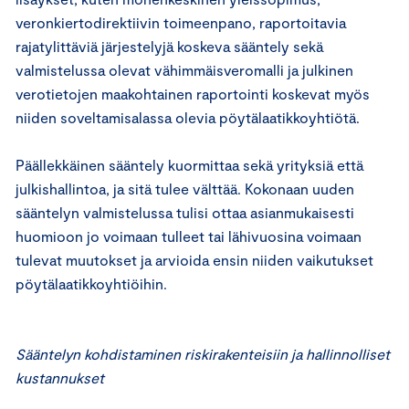
veronkiertodirektiivin toimeenpano, raportoitavia
rajatylittäviä järjestelyjä koskeva sääntely sekä
valmistelussa olevat vähimmäisveromalli ja julkinen
verotietojen maakohtainen raportointi koskevat myös
niiden soveltamisalassa olevia pöytälaatikkoyhtiötä.
Päällekkäinen sääntely kuormittaa sekä yrityksiä että
julkishallintoa, ja sitä tulee välttää. Kokonaan uuden
sääntelyn valmistelussa tulisi ottaa asianmukaisesti
huomioon jo voimaan tulleet tai lähivuosina voimaan
tulevat muutokset ja arvioida ensin niiden vaikutukset
pöytälaatikkoyhtiöihin.
Sääntelyn kohdistaminen riskirakenteisiin ja hallinnolliset
kustannukset