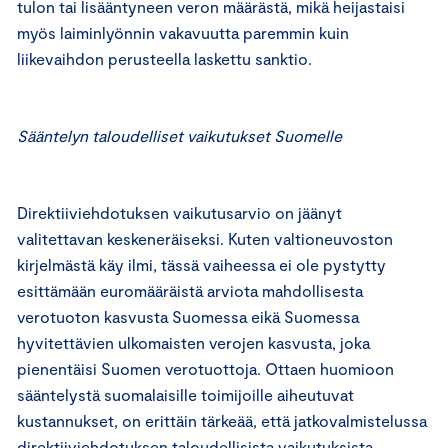
tulon tai lisääntyneen veron määrästä, mikä heijastaisi
myös laiminlyönnin vakavuutta paremmin kuin
liikevaihdon perusteella laskettu sanktio.
Sääntelyn taloudelliset vaikutukset Suomelle
Direktiiviehdotuksen vaikutusarvio on jäänyt
valitettavan keskeneräiseksi. Kuten valtioneuvoston
kirjelmästä käy ilmi, tässä vaiheessa ei ole pystytty
esittämään euromääräistä arviota mahdollisesta
verotuoton kasvusta Suomessa eikä Suomessa
hyvitettävien ulkomaisten verojen kasvusta, joka
pienentäisi Suomen verotuottoja. Ottaen huomioon
sääntelystä suomalaisille toimijoille aiheutuvat
kustannukset, on erittäin tärkeää, että jatkovalmistelussa
direktiiviehdotuksen taloudellisista vaikutuksista