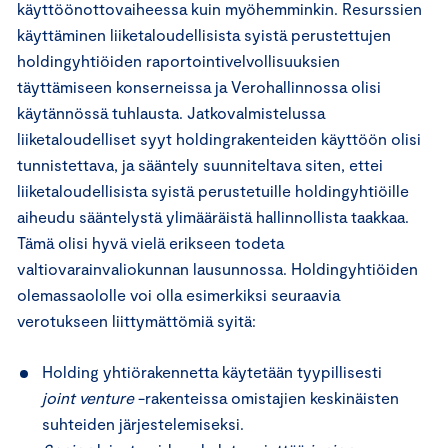
käyttöönottovaiheessa kuin myöhemminkin. Resurssien
käyttäminen liiketaloudellisista syistä perustettujen
holdingyhtiöiden raportointivelvollisuuksien
täyttämiseen konserneissa ja Verohallinnossa olisi
käytännössä tuhlausta. Jatkovalmistelussa
liiketaloudelliset syyt holdingrakenteiden käyttöön olisi
tunnistettava, ja sääntely suunniteltava siten, ettei
liiketaloudellisista syistä perustetuille holdingyhtiöille
aiheudu sääntelystä ylimääräistä hallinnollista taakkaa.
Tämä olisi hyvä vielä erikseen todeta
valtiovarainvaliokunnan lausunnossa. Holdingyhtiöiden
olemassaololle voi olla esimerkiksi seuraavia
verotukseen liittymättömiä syitä:
Holding yhtiörakennetta käytetään tyypillisesti
joint venture
-rakenteissa omistajien keskinäisten
suhteiden järjestelemiseksi.