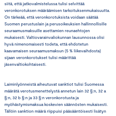
siitä, että jatkovalmistelussa tulisi selvittää
veronkorotuksen määräämisen tarkoituksenmukaisuutta.
On tärkeää, että veronkorotuksista voidaan säätää
Suomen perustuslain ja perusoikeuksien hallinnollisille
seuraamusmaksuille asettamien reunaehtojen
mukaisesti. Valtiovarainvaliokunnan lausunnossa olisi
hyvä nimenomaisesti todeta, että ehdotetun
kaavamaisen seuraamusmaksun (5 % liikevaihdosta)
sijaan veronkorotukset tulisi määrittää
jäsenvaltiokohtaisesti.
Laiminlyönneistä aiheutuvat sanktiot tulisi Suomessa
määrätä verotusmenettelystä annetun lain 32 §:n, 32 a
§:n, 32 b §:n ja 33 §:n veronkorotusta ja
myöhästymismaksua koskevien säännösten mukaisesti.
Tällöin sanktion määrä riippuisi pääsääntöisesti lisätyn