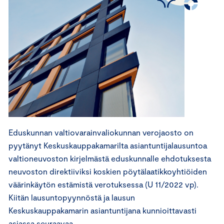
Eduskunnan valtiovarainvaliokunnan verojaosto on
pyytänyt Keskuskauppakamarilta asiantuntijalausuntoa
valtioneuvoston kirjelmästä eduskunnalle ehdotuksesta
neuvoston direktiiviksi koskien pöytälaatikkoyhtiöiden
väärinkäytön estämistä verotuksessa (U 11/2022 vp).
Kiitän lausuntopyynnöstä ja lausun
Keskuskauppakamarin asiantuntijana kunnioittavasti
asiassa seuraavaa.