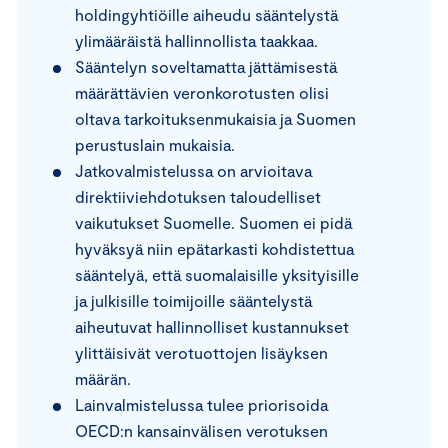
holdingyhtiöille aiheudu sääntelystä
ylimääräistä hallinnollista taakkaa.
Sääntelyn soveltamatta jättämisestä
määrättävien veronkorotusten olisi
oltava tarkoituksenmukaisia ja Suomen
perustuslain mukaisia.
Jatkovalmistelussa on arvioitava
direktiiviehdotuksen taloudelliset
vaikutukset Suomelle. Suomen ei pidä
hyväksyä niin epätarkasti kohdistettua
sääntelyä, että suomalaisille yksityisille
ja julkisille toimijoille sääntelystä
aiheutuvat hallinnolliset kustannukset
ylittäisivät verotuottojen lisäyksen
määrän.
Lainvalmistelussa tulee priorisoida
OECD:n kansainvälisen verotuksen