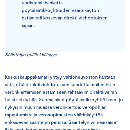
uudistamishanketta
pöytälaatikkoyhtiöiden väärinkäytön
estämistä koskevan direktiiviehdotuksen
sijaan.
Sääntelyn päällekkäisyys
Keskuskauppakamari yhtyy valtioneuvoston kantaan
siitä, että direktiiviehdotuksen suhdetta muihin EU:n
veronkiertämisen estämiseen tähtääviin direktiiveihin
tulisi selkiyttää. Suomalaiset pöytälaatikkoyhtiöt ovat jo
nykyisin muun muassa veronkiertoa, veropohjan
rapautumista ja verosopimusten väärinkäyttöä
ehkäisevän sääntelyn piirissä. Sääntelyn viimeaikaiset
lisäykset, kuten monenkeskinen yleissopimus,