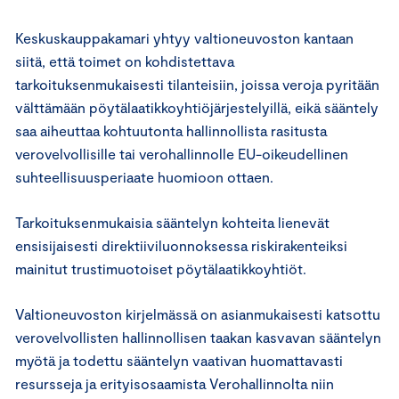
Keskuskauppakamari yhtyy valtioneuvoston kantaan
siitä, että toimet on kohdistettava
tarkoituksenmukaisesti tilanteisiin, joissa veroja pyritään
välttämään pöytälaatikkoyhtiöjärjestelyillä, eikä sääntely
saa aiheuttaa kohtuutonta hallinnollista rasitusta
verovelvollisille tai verohallinnolle EU-oikeudellinen
suhteellisuusperiaate huomioon ottaen.
Tarkoituksenmukaisia sääntelyn kohteita lienevät
ensisijaisesti direktiiviluonnoksessa riskirakenteiksi
mainitut trustimuotoiset pöytälaatikkoyhtiöt.
Valtioneuvoston kirjelmässä on asianmukaisesti katsottu
verovelvollisten hallinnollisen taakan kasvavan sääntelyn
myötä ja todettu sääntelyn vaativan huomattavasti
resursseja ja erityisosaamista Verohallinnolta niin