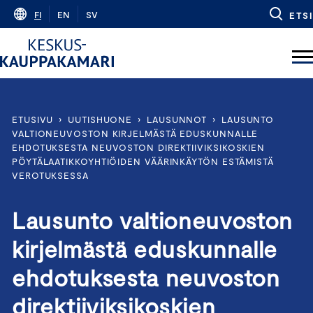
Skip
FI
EN
SV
ETSI
to
content
ETUSIVU
›
UUTISHUONE
›
LAUSUNNOT
›
LAUSUNTO
VALTIONEUVOSTON KIRJELMÄSTÄ EDUSKUNNALLE
EHDOTUKSESTA NEUVOSTON DIREKTIIVIKSIKOSKIEN
PÖYTÄLAATIKKOYHTIÖIDEN VÄÄRINKÄYTÖN ESTÄMISTÄ
VEROTUKSESSA
Lausunto valtioneuvoston
kirjelmästä eduskunnalle
ehdotuksesta neuvoston
direktiiviksikoskien