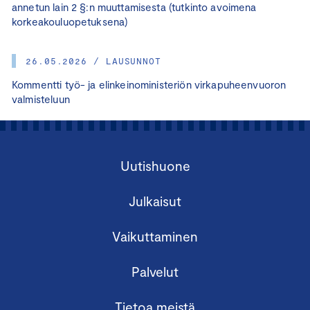
annetun lain 2 §:n muuttamisesta (tutkinto avoimena
korkeakouluopetuksena)
26.05.2026 / LAUSUNNOT
Kommentti työ- ja elinkeinoministeriön virkapuheenvuoron
valmisteluun
Uutishuone
Julkaisut
Vaikuttaminen
Palvelut
Tietoa meistä