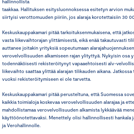
hallinnollista
taakkaa. Hallituksen esitysluonnoksessa esitetyn arvion muk
siirtyisi verottomuuden piiriin, jos alaraja korotettaisiin 30 
Keskuskauppakamari pitää tarkoituksenmukaisena, että jatkos
vasta liikevaihtorajan ylittämisestä, eikä enää takautuvasti ti
auttanee joitakin yrityksiä sopeutumaan alarajahuojennuksen
verovelvollisuuden alkamiseen rajan ylityttyä. Nykyisin osa y
todennäköisesti rekisteröitynyt vapaaehtoisesti alv-velvollisek
liikevaihto saattaa ylittää alarajan tilikauden aikana. Jatkoss
vuoksi rekisteröitymiseen ei ole tarvetta.
Keskuskauppakamari pitää perusteltuna, että Suomessa sovel
kaikkia toimialoja koskevaa verovelvollisuuden alarajaa ja ette
mahdollistamaa verovelvollisuuden alkamista lykkäävää mene
käyttöönotettavaksi. Menettely olisi hallinnollisesti hankala ja
ja Verohallinnolle.