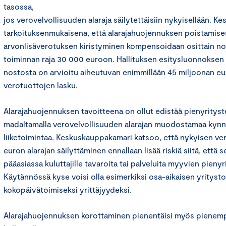
tasossa,
jos verovelvollisuuden alaraja säilytettäisiin nykyisellään. 
tarkoituksenmukaisena, että alarajahuojennuksen poistamise
arvonlisäverotuksen kiristyminen kompensoidaan osittain no
toiminnan raja 30 000 euroon. Hallituksen esitysluonnoksen p
nostosta on arvioitu aiheutuvan enimmillään 45 miljoonan eu
verotuottojen lasku.
Alarajahuojennuksen tavoitteena on ollut edistää pienyritys
madaltamalla verovelvollisuuden alarajan muodostamaa kynn
liiketoimintaa. Keskuskauppakamari katsoo, että nykyisen ver
euron alarajan säilyttäminen ennallaan lisää riskiä siitä, että s
pääasiassa kuluttajille tavaroita tai palveluita myyvien pieny
Käytännössä kyse voisi olla esimerkiksi osa-aikaisen yrityst
kokopäivätoimiseksi yrittäjyydeksi.
Alarajahuojennuksen korottaminen pienentäisi myös pienemp