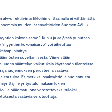
lv-direktiivin artikloihin viittaamalla ei välttämättä
ta ennemmin muiden jäsenvaltioiden Suomen AVL 3
yyntien kokonaisarvo”. Kun 3 ja 3a §:ssä puhutaan
e ”myyntien kokonaisarvo” voi aiheuttaa
lkeämpi nimitys.
 säännösten soveltamisesta. Viimeistään
aa uuden sääntelyn vaikutuksia käytännön tilanteissa.
larajahuojennuksen perusteella saatava
ista tuloa. Esimerkiksi osakeyhtiöllä huojennusta
yrittäjille yritystulo mukaan lukien
sio- ja pääomatulona verotettavaksi tuloksi.
tuksesta saatavia verotuottoja.