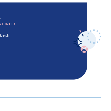
a
NTUNTIJA
er.fi
5