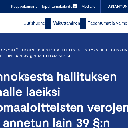
Kauppakamarit
Tapahtumakalenteri
Medialle
ASIANTUN
Uutishuone
Vaikuttaminen
Tapahtumat ja valme
OPYYNTÖ LUONNOKSESTA HALLITUKSEN ESITYKSEKSI EDUSKUNN
ETUN LAIN 39 §:N MUUTTAMISESTA
noksesta hallituksen
lle laeiksi
 omaaloitteisten veroje
annetun lain 39 §:n