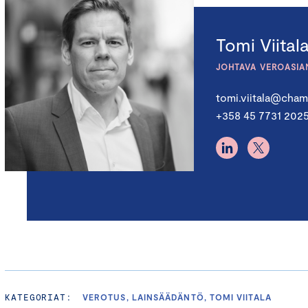
Tomi Viital
JOHTAVA VEROASIA
tomi.viitala@chamb
+358 45 7731 202
KATEGORIAT:
VEROTUS, LAINSÄÄDÄNTÖ, TOMI VIITALA