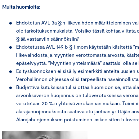
Muita huomioita:
Ehdotetun AVL 3a §:n liikevaihdon määritteleminen vain a
ole tarkoituksenmukaista. Voisiko tässä kohtaa viita
§:ää vastaaviin säännöksiin?
Ehdotetussa AVL 149 b § 1 mom käytetään käsitettä ”m
liikevaihdosta ja myyntien verottomasta arvosta, käsit
epäselvyyttä. ”Myyntien yhteismäärä” saattaisi olla se
Esitysluonnoksen ei sisälly esimerkkitilanteita uusien
Verohallinnon ohjeessa olisi tarpeellista havainnollist
Budjettivaikutuksissa tulisi ottaa huomioon se, että a
arvonlisäveron huojennus on tuloverotuksessa veronala
verotetaan 20 %:n yhteisöverokannan mukaan. Toiminimi
alarajahuojennuksesta saatava etu jaetaan yrittäjän an
Alarajahuojennuksen poistuminen laskee siten tulovero