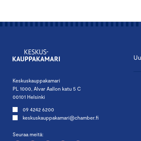
Uu
Keskuskauppakamari
PL 1000, Alvar Aallon katu 5 C
00101 Helsinki
09 4242 6200
keskuskauppakamari@chamber.fi
Seuraa meitä: