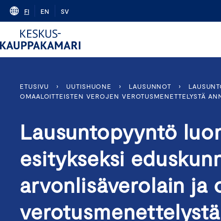
Skip
FI
EN
SV
to
content
ETUSIVU
›
UUTISHUONE
›
LAUSUNNOT
›
LAUSUNT
OMAALOITTEISTEN VEROJEN VEROTUSMENETTELYSTÄ ANN
Lausuntopyyntö luon
esitykseksi eduskunna
arvonlisäverolain ja
verotusmenettelystä 