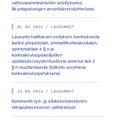
valtiovarainministeriön selvitykseksi
liikuntapalvelujen arvonlisäverokohtelusta
01.06.2026 / LAUSUNNOT
Lausunto hallituksen esityksen luonnoksesta
laeiksi yliopistolain, ammattikorkeakoululain,
opintotukilain 4 §:n ja
korkeakouluopiskelijoiden
opiskeluterveydenhuollosta annetun lain 2
§:n muuttamisesta (tutkinto avoimena
korkeakouluopetuksena)
26.05.2026 / LAUSUNNOT
Kommentti työ- ja elinkeinoministeriön
virkapuheenvuoron valmisteluun