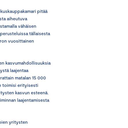
Keskuskauppakamari pitää
sta aiheutuva
stamalla vähäisen
erusteluissa tällaisesta
ron vuosittainen
ten kasvumahdollisuuksia
ystä laajentaa
rattain matalan 15 000
e toimisi erityisesti
ritysten kasvun esteenä.
oiminnan laajentamisesta
ien yritysten