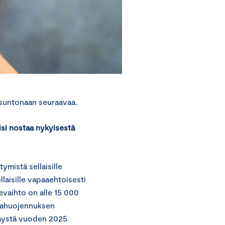
usuntonaan seuraavaa.
isi nostaa nykyisestä
mistä sellaisille
llaisille vapaaehtoisesti
kevaihto on alle 15 000
ajahuojennuksen
säystä vuoden 2025