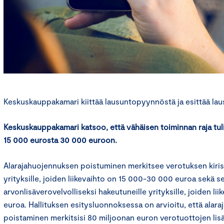
Keskuskauppakamari kiittää lausuntopyynnöstä ja esittää la
Keskuskauppakamari katsoo, että vähäisen toiminnan raja tul
15 000 eurosta 30 000 euroon.
Alarajahuojennuksen poistuminen merkitsee verotuksen kiristy
yrityksille, joiden liikevaihto on 15 000-30 000 euroa sekä se
arvonlisäverovelvolliseksi hakeutuneille yrityksille, joiden lii
euroa. Hallituksen esitysluonnoksessa on arvioitu, että alar
poistaminen merkitsisi 80 miljoonan euron verotuottojen li