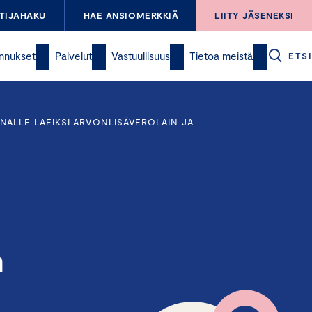
TIJAHAKU
HAE ANSIOMERKKIÄ
LIITY JÄSENEKSI
nnukset
Palvelut
Vastuullisuus
Tietoa meistä
ETSI
ALLE LAEIKSI ARVONLISÄVEROLAIN JA
n