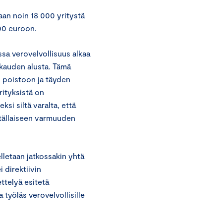
aan noin 18 000 yritystä
000 euroon.
sa verovelvollisuus alkaa
likauden alusta. Tämä
 poistoon ja täyden
rityksistä on
si siltä varalta, että
a tällaiseen varmuuden
letaan jatkossakin yhtä
i direktiivin
ttelyä esitetä
 työläs verovelvollisille