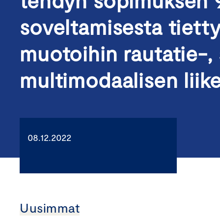
tehdyn sopimuksen 93
soveltamisesta tietty
muotoihin rautatie-, 
multimodaalisen liike
08.12.2022
Uusimmat