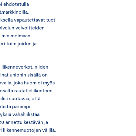
i ehdotetulla
ämarkkinoilla.
ksella vapautettavat tuet
palvelun velvoitteiden
vä minimoimaan
eri toimijoiden ja
liikenneverkot, niiden
inat unionin sisällä on
avalla, joka huomioi myös
salta rautatieliikenteen
olisi suotavaa, että
entistä parempi
ksiä vähähiilistää
20 annettu kestävän ja
 liikennemuotojen välillä,