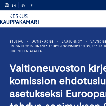
Skip
EN
SV
FI
to
content
ETUSIVU
›
UUTISHUONE
›
LAUSUNNOT
›
VALTION
UNIONIN TOIMINNASTA TEHDYN SOPIMUKSEN 93, 107 JA 1
LIIKENTEEN ALALLA
Valtioneuvoston kir
komission ehdotusl
asetukseksi Euroopa