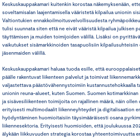
Keskuskauppakamari kuitenkin korostaa näkemyksenään, ette
soveltamisalan laajentamisella vääristetä kilpailua unionin sis
Valtiontukien ennakkoilmoitusvelvollisuudesta ryhmäpoikkeu
tulisi suunnata siten että ne eivät vääristä kilpailua julkisen 
täyttämisen ja muiden toimijoiden välillä. Lisäksi on pyrittä
vaikutukset sisämarkkinoiden tasapuolisiin kilpailusuhteisiin 
jäsenmaiden välillä.
Keskuskauppakamari haluaa tuoda esille, että eurooppalaiset 
päälle rakentuvat liikenteen palvelut ja toimivat liikennemarkk
valjastettava päästövähennystoimiin kustannustehokkaalla t
unionin reuna-alueet, kuten Suomen. Suomen kotimarkkinan o
ja sisävesiliikenteen toimijoita on rajallinen määrä, näin ollen 
erityisesti multimodaalit liikenneyhteydet ja digitalisaation 
hyödyntäminen huomioitaisiin täysimääräisesti osana pyrkimy
liikennesektoria. Erityisesti huomioiden, että joulukuussa 20
älykään liikkuvuuden strategia korostaa yhteentoimivuutta eri