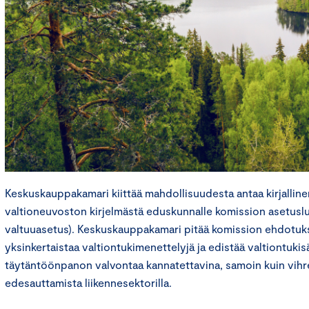
Keskuskauppakamari kiittää mahdollisuudesta antaa kirjalline
valtioneuvoston kirjelmästä eduskunnalle komission asetusl
valtuuasetus). Keskuskauppakamari pitää komission ehdotuks
yksinkertaistaa valtiontukimenettelyjä ja edistää valtiontuki
täytäntöönpanon valvontaa kannatettavina, samoin kuin vihre
edesauttamista liikennesektorilla.