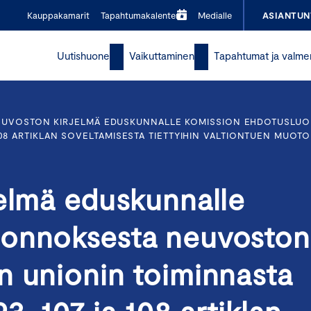
Kauppakamarit
Tapahtumakalenteri
Medialle
ASIANTUN
Uutishuone
Vaikuttaminen
Tapahtumat ja valme
EUVOSTON KIRJELMÄ EDUSKUNNALLE KOMISSION EHDOTUSLU
08 ARTIKLAN SOVELTAMISESTA TIETTYIHIN VALTIONTUEN MUOTOI
jelmä eduskunnalle
uonnoksesta neuvoston
n unionin toiminnasta