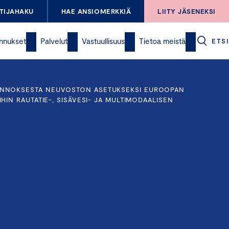
TIJAHAKU
HAE ANSIOMERKKIÄ
LIITY JÄSENEKSI
nnukset
Palvelut
Vastuullisuus
Tietoa meistä
ETSI
ONNOKSESTA NEUVOSTON ASETUKSEKSI EUROOPAN
HIN RAUTATIE-, SISÄVESI- JA MULTIMODAALISEN