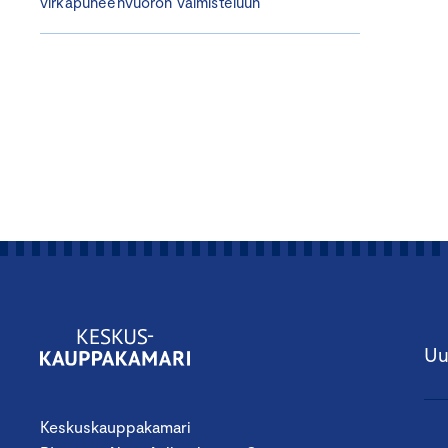
virkapuheenvuoron valmisteluun
Uu
Keskuskauppakamari