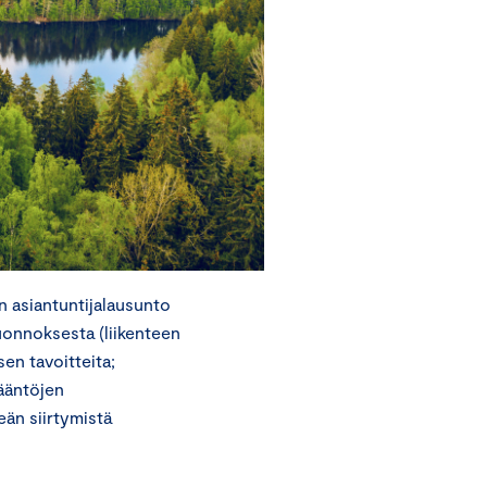
n asiantuntijalausunto
uonnoksesta (liikenteen
en tavoitteita;
sääntöjen
än siirtymistä