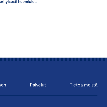
i erityisesti huomioida,
nen
Palvelut
Tietoa meistä