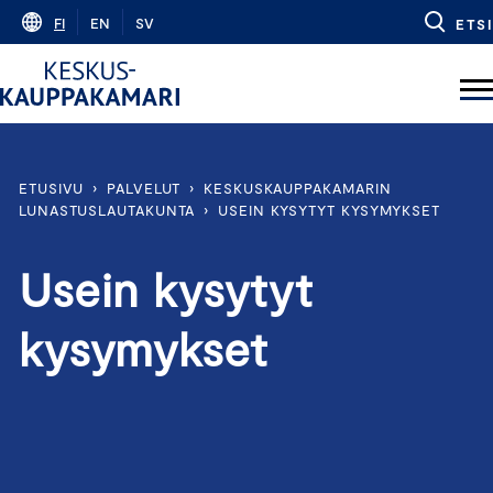
Skip
FI
EN
SV
ETSI
to
content
ETUSIVU
›
PALVELUT
›
KESKUSKAUPPAKAMARIN
LUNASTUSLAUTAKUNTA
›
USEIN KYSYTYT KYSYMYKSET
Usein kysytyt
kysymykset