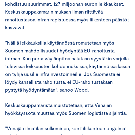
kohdistuu suurimmat, 127 miljoonan euron leikkaukset.
Keskuskauppakamarin mukaan ilman riittävää
rahoitustasoa infran rapistuessa myös liikenteen päästöt
kasvavat.
”Näillä leikkauksilla käytännössä romutetaan myös
Suomen mahdollisuudet hyödyntää EU-rahoitusta
infraan. Kun perusväylänpitoa halutaan syystäkin varjella
tulevissa leikkausten kohdennuksissa, käytännössä kassa
on tyhjä uusille infrainvestoinneille. Jos Suomesta ei
löydy kansallista rahoitusta, ei EU-rahoitustakaan
pystytä hyödyntämään”, sanoo Wood.
Keskuskauppamarista muistutetaan, että Venäjän
hyökkäyssota muuttaa myös Suomen logistista sijaintia.
”Venäjän ilmatilan sulkeminen, konttiliikenteen ongelmat