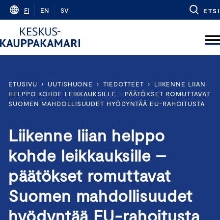
Skip
FI
EN
SV
ETSI
to
content
ETUSIVU
›
UUTISHUONE
›
TIEDOTTEET
›
LIIKENNE LIIAN
HELPPO KOHDE LEIKKAUKSILLE – PÄÄTÖKSET ROMUTTAVAT
SUOMEN MAHDOLLISUUDET HYÖDYNTÄÄ EU-RAHOITUSTA
Liikenne liian helppo
kohde leikkauksille –
päätökset romuttavat
Suomen mahdollisuudet
hyödyntää EU-rahoitusta