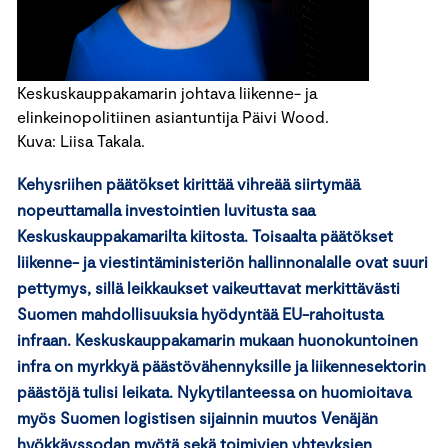
Keskuskauppakamarin johtava liikenne- ja
elinkeinopolitiinen asiantuntija Päivi Wood.
Kuva: Liisa Takala.
Kehysriihen päätökset kirittää vihreää siirtymää
nopeuttamalla investointien luvitusta saa
Keskuskauppakamarilta kiitosta. Toisaalta päätökset
liikenne- ja viestintäministeriön hallinnonalalle ovat suuri
pettymys, sillä leikkaukset vaikeuttavat merkittävästi
Suomen mahdollisuuksia hyödyntää EU-rahoitusta
infraan. Keskuskauppakamarin mukaan huonokuntoinen
infra on myrkkyä päästövähennyksille ja liikennesektorin
päästöjä tulisi leikata. Nykytilanteessa on huomioitava
myös Suomen logistisen sijainnin muutos Venäjän
hyökkäyssodan myötä sekä toimivien yhteyksien