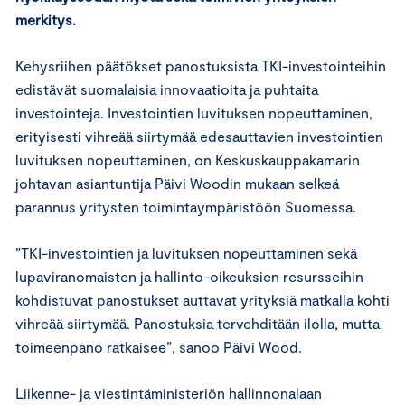
merkitys.
Kehysriihen päätökset panostuksista TKI-investointeihin
edistävät suomalaisia innovaatioita ja puhtaita
investointeja. Investointien luvituksen nopeuttaminen,
erityisesti vihreää siirtymää edesauttavien investointien
luvituksen nopeuttaminen, on Keskuskauppakamarin
johtavan asiantuntija Päivi Woodin mukaan selkeä
parannus yritysten toimintaympäristöön Suomessa.
”TKI-investointien ja luvituksen nopeuttaminen sekä
lupaviranomaisten ja hallinto-oikeuksien resursseihin
kohdistuvat panostukset auttavat yrityksiä matkalla kohti
vihreää siirtymää. Panostuksia tervehditään ilolla, mutta
toimeenpano ratkaisee”, sanoo Päivi Wood.
Liikenne- ja viestintäministeriön hallinnonalaan