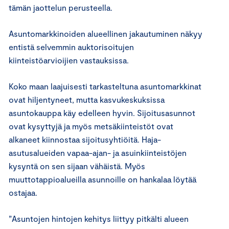
tämän jaottelun perusteella.
Asuntomarkkinoiden alueellinen jakautuminen näkyy
entistä selvemmin auktorisoitujen
kiinteistöarvioijien vastauksissa.
Koko maan laajuisesti tarkasteltuna asuntomarkkinat
ovat hiljentyneet, mutta kasvukeskuksissa
asuntokauppa käy edelleen hyvin. Sijoitusasunnot
ovat kysyttyjä ja myös metsäkiinteistöt ovat
alkaneet kiinnostaa sijoitusyhtiöitä. Haja-
asutusalueiden vapaa-ajan- ja asuinkiinteistöjen
kysyntä on sen sijaan vähäistä. Myös
muuttotappioalueilla asunnoille on hankalaa löytää
ostajaa.
”Asuntojen hintojen kehitys liittyy pitkälti alueen