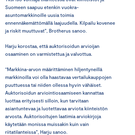
Suomeen saapuu etenkin vuokra-
asuntomarkkinoille uusia toimia
ennennäkemättömällä laajuudella. Kilpailu kovenee
ja riskit muuttuvat”, Brotherus sanoo.
Harju korostaa, että auktorisoidun arvioijan
osaaminen on varmistettua ja valvottua.
“Markkina-arvon määrittäminen hiljentyneillä
markkinoilla voi olla haastavaa vertailukauppojen
puuttuessa tai niiden ollessa hyvin vähäiset.
Auktorisoidun arviointiosaamiseen kannattaa
luottaa erityisesti silloin, kun tarvitaan
asiantuntevaa ja luotettavaa arviota kiinteistön
arvosta. Auktorisoitujen laatimia arviokirjoja
käytetään monissa muissakin kuin vain
riitatilanteissa”, Harju sanoo.