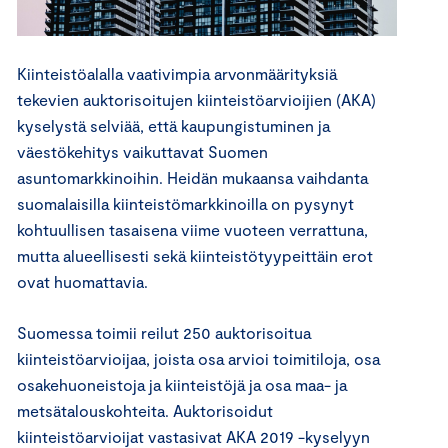
Kiinteistöalalla vaativimpia arvonmäärityksiä
tekevien auktorisoitujen kiinteistöarvioijien (AKA)
kyselystä selviää, että kaupungistuminen ja
väestökehitys vaikuttavat Suomen
asuntomarkkinoihin. Heidän mukaansa vaihdanta
suomalaisilla kiinteistömarkkinoilla on pysynyt
kohtuullisen tasaisena viime vuoteen verrattuna,
mutta alueellisesti sekä kiinteistötyypeittäin erot
ovat huomattavia.
Suomessa toimii reilut 250 auktorisoitua
kiinteistöarvioijaa, joista osa arvioi toimitiloja, osa
osakehuoneistoja ja kiinteistöjä ja osa maa- ja
metsätalouskohteita. Auktorisoidut
kiinteistöarvioijat vastasivat AKA 2019 -kyselyyn