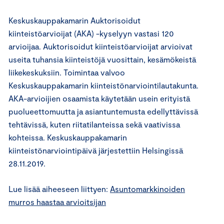
Keskuskauppakamarin Auktorisoidut
kiinteistöarvioijat (AKA) -kyselyyn vastasi 120
arvioijaa. Auktorisoidut kiinteistöarvioijat arvioivat
useita tuhansia kiinteistöjä vuosittain, kesämökeistä
liikekeskuksiin. Toimintaa valvoo
Keskuskauppakamarin kiinteistönarviointilautakunta.
AKA-arvioijien osaamista käytetään usein erityistä
puolueettomuutta ja asiantuntemusta edellyttävissä
tehtävissä, kuten riitatilanteissa sekä vaativissa
kohteissa. Keskuskauppakamarin
kiinteistönarviointipäivä järjestettiin Helsingissä
28.11.2019.
Lue lisää aiheeseen liittyen:
Asuntomarkkinoiden
murros haastaa arvioitsijan