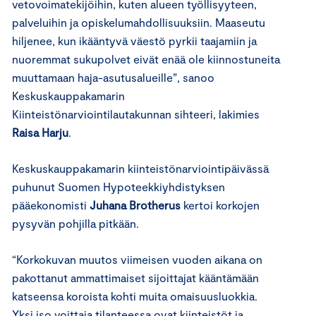
vetovoimatekijöihin, kuten alueen työllisyyteen,
palveluihin ja opiskelumahdollisuuksiin. Maaseutu
hiljenee, kun ikääntyvä väestö pyrkii taajamiin ja
nuoremmat sukupolvet eivät enää ole kiinnostuneita
muuttamaan haja-asutusalueille”, sanoo
Keskuskauppakamarin
Kiinteistönarviointilautakunnan sihteeri, lakimies
Raisa Harju
.
Keskuskauppakamarin kiinteistönarviointipäivässä
puhunut Suomen Hypoteekkiyhdistyksen
pääekonomisti
Juhana Brotherus
kertoi korkojen
pysyvän pohjilla pitkään.
“Korkokuvan muutos viimeisen vuoden aikana on
pakottanut ammattimaiset sijoittajat kääntämään
katseensa koroista kohti muita omaisuusluokkia.
Yksi iso voittaja tilanteessa ovat kiinteistöt ja