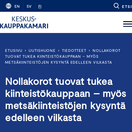
Skip
EN
SV
FI
ETSI
to
content
ETUSIVU
›
UUTISHUONE
›
TIEDOTTEET
›
NOLLAKOROT
TUOVAT TUKEA KIINTEISTÖKAUPPAAN – MYÖS
METSÄKIINTEISTÖJEN KYSYNTÄ EDELLEEN VILKASTA
Nollakorot tuovat tukea
kiinteistökauppaan – myös
metsäkiinteistöjen kysyntä
edelleen vilkasta