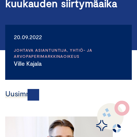
kuukauden siirtymäaika
20.09.2022
JOHTAVA ASIANTUNTIJA, YHTIÖ- JA
ARVOPAPERIMARKKINAOIKEUS
Ville Kajala
Uusimmat