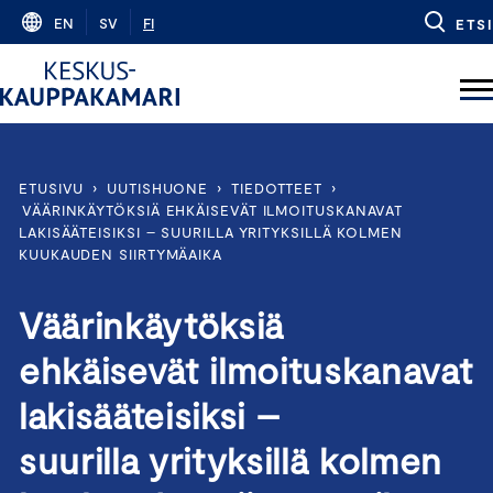
Skip
EN
SV
FI
ETSI
to
content
ETUSIVU
›
UUTISHUONE
›
TIEDOTTEET
›
VÄÄRINKÄYTÖKSIÄ EHKÄISEVÄT ILMOITUSKANAVAT
LAKISÄÄTEISIKSI – SUURILLA YRITYKSILLÄ KOLMEN
KUUKAUDEN SIIRTYMÄAIKA
Väärinkäytöksiä
ehkäisevät ilmoituskanavat
lakisääteisiksi –
suurilla yrityksillä kolmen