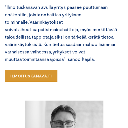
”Ilmoituskanavan avulla yritys pääsee puuttumaan
epäkohtiin, joista on haittaa yrityksen
toiminnalle. Väärinkäytökset
voivat aiheuttaa paitsi mainehaittoja, myös merkittävää
taloudellista tappiota ja siksi on tärkeää kerätä tietoa
väärinkäytöksistä. Kun tietoa saadaan mahdollisimman
varhaisessa vaiheessa, yritykset voivat
muuttaa toimintaansa ajoissa”, sanoo Kajala.
ILMOITUSKANAVA.FI