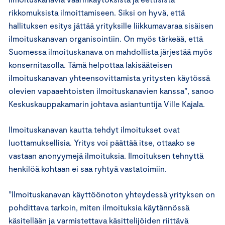
rikkomuksista ilmoittamiseen. Siksi on hyvä, että
hallituksen esitys jättää yrityksille liikkumavaraa sisäisen
ilmoituskanavan organisointiin. On myös tärkeää, että
Suomessa ilmoituskanava on mahdollista järjestää myös
konsernitasolla. Tämä helpottaa lakisääteisen
ilmoituskanavan yhteensovittamista yritysten käytössä
olevien vapaaehtoisten ilmoituskanavien kanssa”, sanoo
Keskuskauppakamarin johtava asiantuntija Ville Kajala.
Ilmoituskanavan kautta tehdyt ilmoitukset ovat
luottamuksellisia. Yritys voi päättää itse, ottaako se
vastaan anonyymejä ilmoituksia. Ilmoituksen tehnyttä
henkilöä kohtaan ei saa ryhtyä vastatoimiin.
”Ilmoituskanavan käyttöönoton yhteydessä yrityksen on
pohdittava tarkoin, miten ilmoituksia käytännössä
käsitellään ja varmistettava käsittelijöiden riittävä