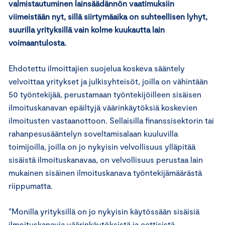
valmistautuminen lainsäädännön vaatimuksiin
viimeistään nyt, sillä siirtymäaika on suhteellisen lyhyt,
suurilla yrityksillä vain kolme kuukautta lain
voimaantulosta.
Ehdotettu ilmoittajien suojelua koskeva sääntely
velvoittaa yritykset ja julkisyhteisöt, joilla on vähintään
50 työntekijää, perustamaan työntekijöilleen sisäisen
ilmoituskanavan epäiltyjä väärinkäytöksiä koskevien
ilmoitusten vastaanottoon. Sellaisilla finanssisektorin tai
rahanpesusääntelyn soveltamisalaan kuuluvilla
toimijoilla, joilla on jo nykyisin velvollisuus ylläpitää
sisäistä ilmoituskanavaa, on velvollisuus perustaa lain
mukainen sisäinen ilmoituskanava työntekijämäärästä
riippumatta.
”Monilla yrityksillä on jo nykyisin käytössään sisäisiä
ilmoituskanavia väärinkäytöksistä ja eettisistä