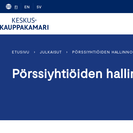
Skip
FI
EN
SV
to
content
ETUSIVU
›
JULKAISUT
›
PÖRSSIYHTIÖIDEN HALLINNO
Pörssiyhtiöiden halli