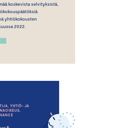
lmää koskevista selvityksistä,
tiökokouspäätöksiä
ekä yhtiökokousten
kuussa 2022.
N
IJA, YHTIÖ- JA
NAOIKEUS,
RNANCE
er.fi