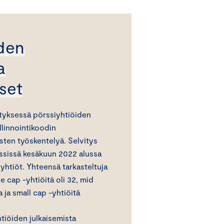
iden
a
set
tyksessä pörssiyhtiöiden
llinnointikoodin
sten työskentelyä. Selvitys
rssissä kesäkuun 2022 alussa
iyhtiöt. Yhteensä tarkasteltuja
ge cap -yhtiöitä oli 32, mid
 ja small cap -yhtiöitä
tiöiden julkaisemista