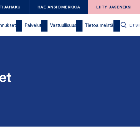
TIJAHAKU
HAE ANSIOMERKKIÄ
LIITY JÄSENEKSI
nnukset
Palvelut
Vastuullisuus
Tietoa meistä
ETSI
et