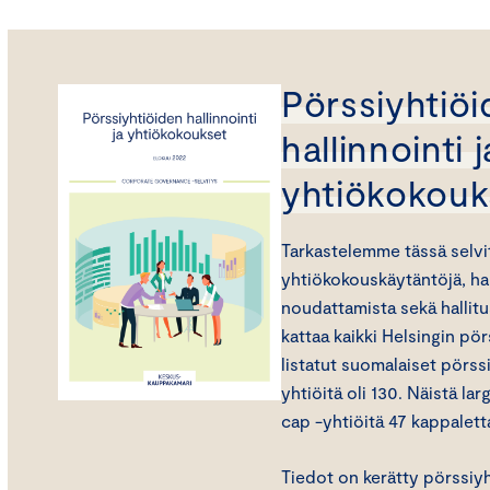
Pörssiyhtiö
hallinnointi j
yhtiökokouk
Tarkastelemme tässä selvi
yhtiökokouskäytäntöjä, ha
noudattamista sekä hallitu
kattaa kaikki Helsingin pö
listatut suomalaiset pörss
yhtiöitä oli 130. Näistä lar
cap -yhtiöitä 47 kappaletta
Tiedot on kerätty pörssiyh