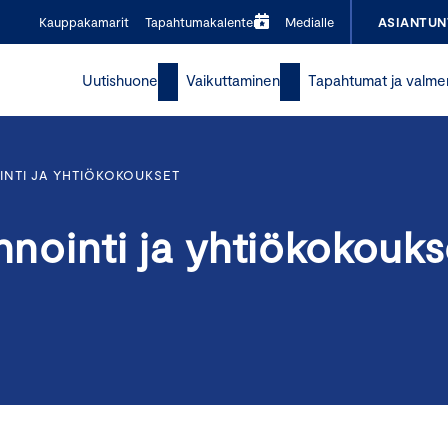
Kauppakamarit
Tapahtumakalenteri
Medialle
ASIANTUN
Uutishuone
Vaikuttaminen
Tapahtumat ja valme
INTI JA YHTIÖKOKOUKSET
nnointi ja yhtiökokouks