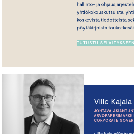
hallinto- ja ohjausjärjeste
yhtiökokouskutsuista, yh
koskevista tiedotteista s
pöytäkirjoista touko-kesä
TUTUSTU SELVITYKSEE
Ville Kajala
JOHTAVA ASIANTUNT
ARVOPAPERIMARKKI
CORPORATE GOVE
ville.kajala@chamb