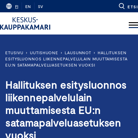
Skip
FI
EN
SV
ETSI
to
content
ETUSIVU
›
UUTISHUONE
›
LAUSUNNOT
›
HALLITUKSEN
ESITYSLUONNOS LIIKENNEPALVELULAIN MUUTTAMISESTA
EU:N SATAMAPALVELUASETUKSEN VUOKSI
Hallituksen esitysluonnos
liikennepalvelulain
muuttamisesta EU:n
satamapalveluasetuksen
vuoksi