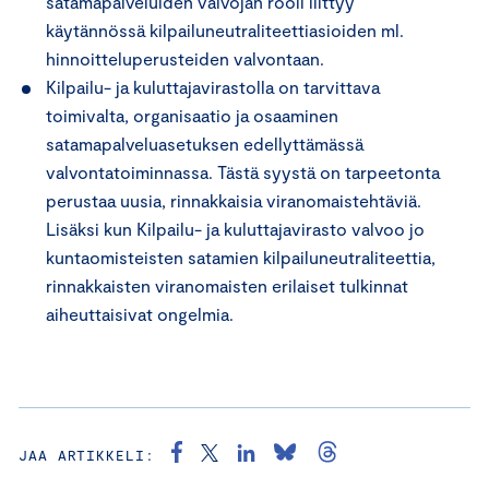
satamapalveluiden valvojan rooli liittyy
käytännössä kilpailuneutraliteettiasioiden ml.
hinnoitteluperusteiden valvontaan.
Kilpailu- ja kuluttajavirastolla on tarvittava
toimivalta, organisaatio ja osaaminen
satamapalveluasetuksen edellyttämässä
valvontatoiminnassa. Tästä syystä on tarpeetonta
perustaa uusia, rinnakkaisia viranomaistehtäviä.
Lisäksi kun Kilpailu- ja kuluttajavirasto valvoo jo
kuntaomisteisten satamien kilpailuneutraliteettia,
rinnakkaisten viranomaisten erilaiset tulkinnat
aiheuttaisivat ongelmia.
JAA ARTIKKELI: