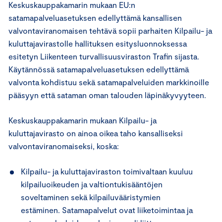
Keskuskauppakamarin mukaan EU:n
satamapalveluasetuksen edellyttämä kansallisen
valvontaviranomaisen tehtävä sopii parhaiten Kilpailu- ja
kuluttajavirastolle hallituksen esitysluonnoksessa
esitetyn Liikenteen turvallisuusviraston Trafin sijasta.
Käytännössä satamapalveluasetuksen edellyttämä
valvonta kohdistuu sekä satamapalveluiden markkinoille
pääsyyn että sataman oman talouden läpinäkyvyyteen.
Keskuskauppakamarin mukaan Kilpailu- ja
kuluttajavirasto on ainoa oikea taho kansalliseksi
valvontaviranomaiseksi, koska:
Kilpailu- ja kuluttajaviraston toimivaltaan kuuluu
kilpailuoikeuden ja valtiontukisääntöjen
soveltaminen sekä kilpailuvääristymien
estäminen. Satamapalvelut ovat liiketoimintaa ja