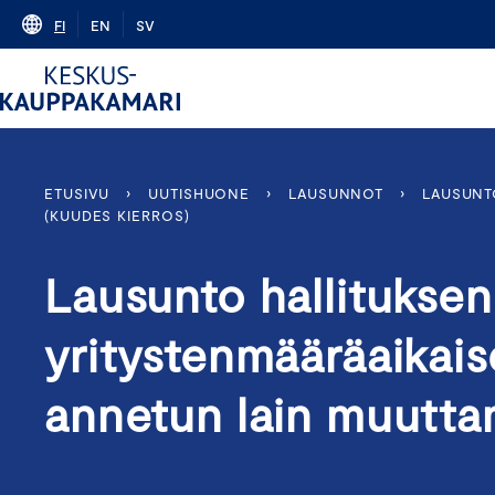
Skip
FI
EN
SV
to
content
ETUSIVU
›
UUTISHUONE
›
LAUSUNNOT
›
LAUSUNT
(KUUDES KIERROS)
Lausunto hallituksen 
yritystenmääräaikai
annetun lain muuttam