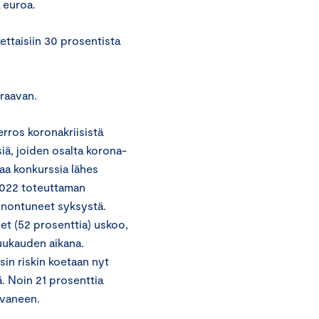
 euroa.
ttaisiin 30 prosentista
raavan.
ros koronakriisistä
siä, joiden osalta korona-
ttaa konkurssia lähes
2022 toteuttaman
onontuneet syksystä.
let (52 prosenttia) uskoo,
kuukauden aikana.
in riskin koetaan nyt
. Noin 21 prosenttia
svaneen.