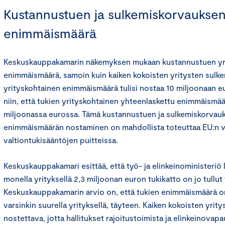
Kustannustuen ja sulkemiskorvaukse
enimmäismäärä
Keskuskauppakamarin näkemyksen mukaan kustannustuen yr
enimmäismäärä, samoin kuin kaiken kokoisten yritysten sulk
yrityskohtainen enimmäismäärä tulisi nostaa 10 miljoonaan e
niin, että tukien yrityskohtainen yhteenlaskettu enimmäismäär
miljoonassa eurossa. Tämä kustannustuen ja sulkemiskorvau
enimmäismäärän nostaminen on mahdollista toteuttaa EU:n vä
valtiontukisääntöjen puitteissa.
Keskuskauppakamari esittää, että työ- ja elinkeinoministeriö la
monella yrityksellä 2,3 miljoonan euron tukikatto on jo tullut
Keskuskauppakamarin arvio on, että tukien enimmäismäärä on 
varsinkin suurella yrityksellä, täyteen. Kaiken kokoisten yrit
nostettava, jotta hallitukset rajoitustoimista ja elinkeinova