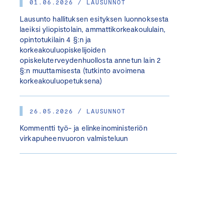
01.06.2026 / LAUSUNNOT
Lausunto hallituksen esityksen luonnoksesta
laeiksi yliopistolain, ammattikorkeakoululain,
opintotukilain 4 §:n ja
korkeakouluopiskelijoiden
opiskeluterveydenhuollosta annetun lain 2
§:n muuttamisesta (tutkinto avoimena
korkeakouluopetuksena)
26.05.2026 / LAUSUNNOT
Kommentti työ- ja elinkeinoministeriön
virkapuheenvuoron valmisteluun