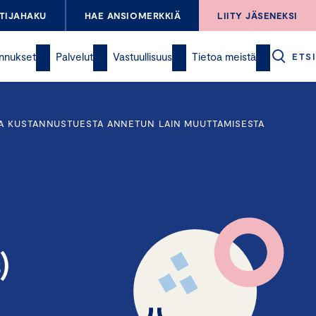
TIJAHAKU
HAE ANSIOMERKKIÄ
LIITY JÄSENEKSI
nnukset
Palvelut
Vastuullisuus
Tietoa meistä
ETSI
STA KUSTANNUSTUESTA ANNETUN LAIN MUUTTAMISESTA
)