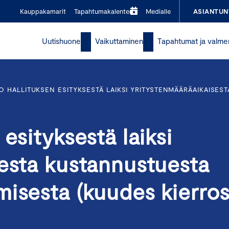
Kauppakamarit
Tapahtumakalenteri
Medialle
ASIANTUN
Uutishuone
Vaikuttaminen
Tapahtumat ja valme
O HALLITUKSEN ESITYKSESTÄ LAIKSI YRITYSTENMÄÄRÄAIKAISE
esityksestä laiksi
sesta kustannustuesta
isesta (kuudes kierros