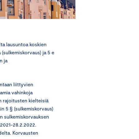
lta lausuntoa koskien
 (sulkemiskorvaus) ja 5 e
n ja
taan liittyvien
tamia vahinkoja
rajoitusten kielteisiä
Lain 5 § (sulkemiskorvaus)
ten sulkemiskorvauksen
2.2021-28.2.2022.
udelta. Korvausten