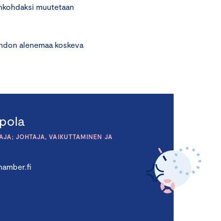
jankohdaksi muutetaan
aihdon alenemaa koskeva
pola
JA; JOHTAJA, VAIKUTTAMINEN JA
amber.fi