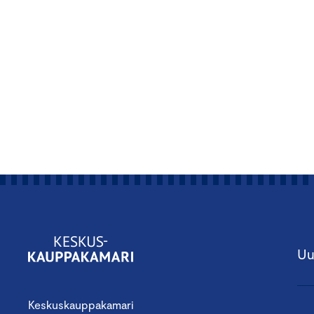
Uu
Keskuskauppakamari