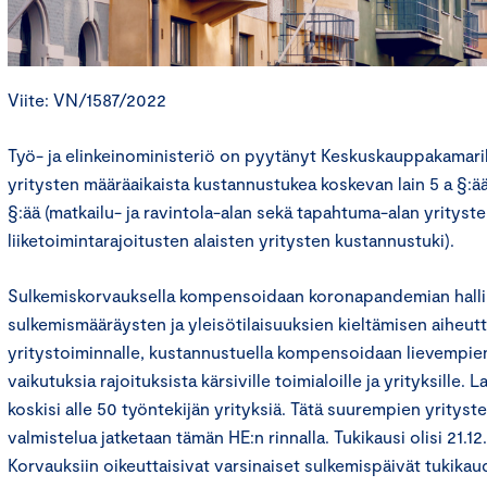
Viite: VN/1587/2022
Työ- ja elinkeinoministeriö on pyytänyt Keskuskauppakamari
yritysten määräaikaista kustannustukea koskevan lain 5 a §:ää
§:ää (matkailu- ja ravintola-alan sekä tapahtuma-alan yrityste
liiketoimintarajoitusten alaisten yritysten kustannustuki).
Sulkemiskorvauksella kompensoidaan koronapandemian hallin
sulkemismääräysten ja yleisötilaisuuksien kieltämisen aiheut
yritystoiminnalle, kustannustuella kompensoidaan lievempien 
vaikutuksia rajoituksista kärsiville toimialoille ja yrityksille. 
koskisi alle 50 työntekijän yrityksiä. Tätä suurempien yritys
valmistelua jatketaan tämän HE:n rinnalla. Tukikausi olisi 21.1
Korvauksiin oikeuttaisivat varsinaiset sulkemispäivät tukika