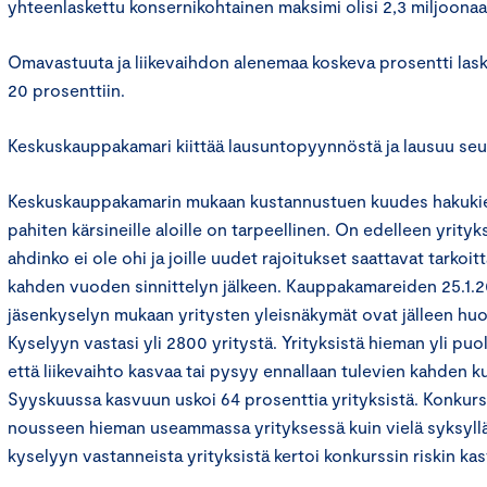
yhteenlaskettu konsernikohtainen maksimi olisi 2,3 miljoonaa
Omavastuuta ja liikevaihdon alenemaa koskeva prosentti laske
20 prosenttiin.
Keskuskauppakamari kiittää lausuntopyynnöstä ja lausuu seu
Keskuskauppakamarin mukaan kustannustuen kuudes hakukier
pahiten kärsineille aloille on tarpeellinen. On edelleen yrityk
ahdinko ei ole ohi ja joille uudet rajoitukset saattavat tarkoi
kahden vuoden sinnittelyn jälkeen. Kauppakamareiden 25.1.
jäsenkyselyn mukaan yritysten yleisnäkymät ovat jälleen hu
Kyselyyn vastasi yli 2800 yritystä. Yrityksistä hieman yli puo
että liikevaihto kasvaa tai pysyy ennallaan tulevien kahden 
Syyskuussa kasvuun uskoi 64 prosenttia yrityksistä. Konkurss
nousseen hieman useammassa yrityksessä kuin vielä syksyllä
kyselyyn vastanneista yrityksistä kertoi konkurssin riskin ka