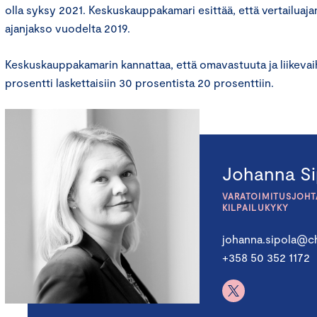
olla syksy 2021. Keskuskauppakamari esittää, että vertailua
ajanjakso vuodelta 2019.
Keskuskauppakamarin kannattaa, että omavastuuta ja liikev
prosentti laskettaisiin 30 prosentista 20 prosenttiin.
Johanna Si
VARATOIMITUSJOHTA
KILPAILUKYKY
johanna.sipola@ch
+358 50 352 1172