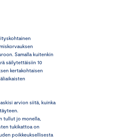
n
ityskohtainen
emiskorvauksen
uroon. Samalla kuitenkin
ä säilytettäisiin 10
ksen kertakohtaisen
liaikaisten
skisi arvion siitä, kuinka
 täyteen.
tullut jo monella,
ysten tukikattoa on
pauden poikkeuksellisesta