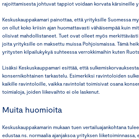
rajoittamisesta johtuvat tappiot voidaan korvata kärsineille yr
Keskuskauppakamari painottaa, että yrityksille Suomessa m
on ollut koko kriisin ajan huomattavasti vähäisempää kuin mi
olisivat mahdollistaneet. Tuet ovat olleet myös merkittävästi
joita yrityksille on maksettu muissa Pohjoismaissa. Tämä hei
yritysten kilpailukykyä suhteessa verrokkimaihin kuten Ruots
Lisäksi Keskuskauppamari esittää, että sulkemiskorvauksesta
konsernikohtainen tarkastelu. Esimerkiksi ravintoloiden sulk
kaikille ravintoloille, vaikka ravintolat toimisivat osana kons
toimialoja, joiden liikevaihto ei ole laskenut.
Muita huomioita
Keskuskauppakamarin mukaan tuen vertailuajankohtana tulee o
edustaa ns. normaalia ajanjaksoa yrityksen liiketoiminnassa, e