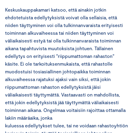
Keskuskauppakamari katsoo, että ainakin jotkin
ehdotetuista edellytyksistä voivat olla sellaisia, että
niiden täyttyminen voi olla tulkinnanvaraista erityisesti
toiminnan alkuvaiheessa tai niiden täyttyminen voi
väliaikaisesti estyä tai olla tulkinnanvaraista toiminnan
aikana tapahtuvista muutoksista johtuen. Tällainen
edellytys on erityisesti ”riippumattoman rahaston”
käsite. Ei ole tarkoituksenmukaista, että rahastolle
muodostuisi tosiasiallinen johtopaikka toiminnan
alkuvaiheessa rajatuksi ajaksi vain siksi, että jokin
riippumattoman rahaston edellytyksistä jäisi
väliaikaisesti täyttymättä. Vastaavasti on mahdollista,
että jokin edellytyksistä jää täyttymättä väliaikaisesti
toiminnan aikana. Ongelmaa voitaisiin rajoittaa ottamalla
lakiin määräaika, jonka
kuluessa edellytykset tulee, tai ne voidaan rahastoyhtiön