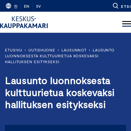
Skip
FI
EN
SV
ETSI
to
content
ETUSIVU
›
UUTISHUONE
›
LAUSUNNOT
›
LAUSUNTO
LUONNOKSESTA KULTTUURIETUA KOSKEVAKSI
HALLITUKSEN ESITYKSEKSI
Lausunto luonnoksesta
kulttuurietua koskevaksi
hallituksen esitykseksi