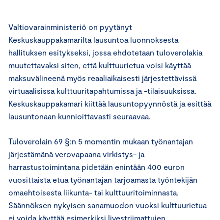
Valtiovarainministeriö on pyytänyt
Keskuskauppakamarilta lausuntoa luonnoksesta
hallituksen esitykseksi, jossa ehdotetaan tuloverolakia
muutettavaksi siten, että kulttuurietua voisi käyttää
maksuvälineenä myös reaaliaikaisesti järjestettävissä
virtuaalisissa kulttuuritapahtumissa ja -tilaisuuksissa.
Keskuskauppakamari kiittää lausuntopyynnöstä ja esittää
lausuntonaan kunnioittavasti seuraavaa.
Tuloverolain 69 §:n 5 momentin mukaan työnantajan
järjestämänä verovapaana virkistys- ja
harrastustoimintana pidetään enintään 400 euron
vuosittaista etua työnantajan tarjoamasta työntekijän
omaehtoisesta liikunta- tai kulttuuritoiminnasta.
Säännöksen nykyisen sanamuodon vuoksi kulttuurietua
ei voida käyttää esimerkiksi livestriimattujen