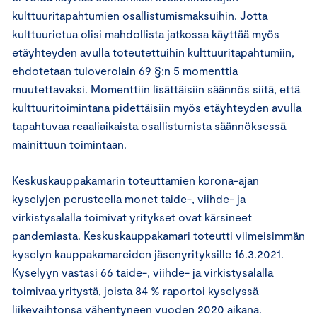
kulttuuritapahtumien osallistumismaksuihin. Jotta
kulttuurietua olisi mahdollista jatkossa käyttää myös
etäyhteyden avulla toteutettuihin kulttuuritapahtumiin,
ehdotetaan tuloverolain 69 §:n 5 momenttia
muutettavaksi. Momenttiin lisättäisiin säännös siitä, että
kulttuuritoimintana pidettäisiin myös etäyhteyden avulla
tapahtuvaa reaaliaikaista osallistumista säännöksessä
mainittuun toimintaan.
Keskuskauppakamarin toteuttamien korona-ajan
kyselyjen perusteella monet taide-, viihde- ja
virkistysalalla toimivat yritykset ovat kärsineet
pandemiasta. Keskuskauppakamari toteutti viimeisimmän
kyselyn kauppakamareiden jäsenyrityksille 16.3.2021.
Kyselyyn vastasi 66 taide-, viihde- ja virkistysalalla
toimivaa yritystä, joista 84 % raportoi kyselyssä
liikevaihtonsa vähentyneen vuoden 2020 aikana.