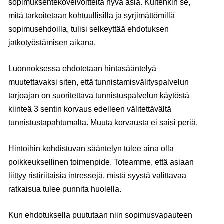
sopimuksentekovelvoitteita hyvä asia. Kuitenkin se,
mitä tarkoitetaan kohtuullisilla ja syrjimättömillä
sopimusehdoilla, tulisi selkeyttää ehdotuksen
jatkotyöstämisen aikana.
Luonnoksessa ehdotetaan hintasääntelyä
muutettavaksi siten, että tunnistamisvälityspalvelun
tarjoajan on suoritettava tunnistuspalvelun käytöstä
kiinteä 3 sentin korvaus edelleen välitettävältä
tunnistustapahtumalta. Muuta korvausta ei saisi periä.
Hintoihin kohdistuvan sääntelyn tulee aina olla
poikkeuksellinen toimenpide. Toteamme, että asiaan
liittyy ristiriitaisia intressejä, mistä syystä valittavaa
ratkaisua tulee punnita huolella.
Kun ehdotuksella puututaan niin sopimusvapauteen