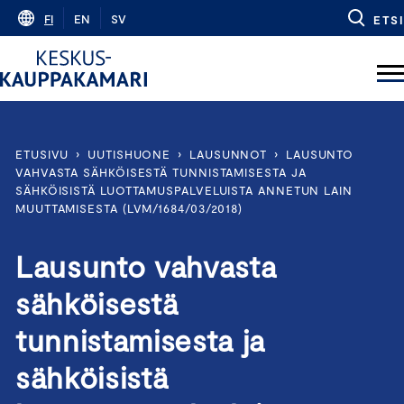
Skip
FI
EN
SV
ETSI
to
content
ETUSIVU
›
UUTISHUONE
›
LAUSUNNOT
›
LAUSUNTO
VAHVASTA SÄHKÖISESTÄ TUNNISTAMISESTA JA
SÄHKÖISISTÄ LUOTTAMUSPALVELUISTA ANNETUN LAIN
MUUTTAMISESTA (LVM/1684/03/2018)
Lausunto vahvasta
sähköisestä
tunnistamisesta ja
sähköisistä