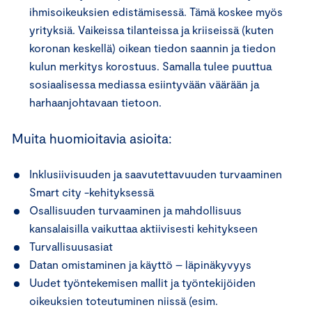
ihmisoikeuksien edistämisessä. Tämä koskee myös
yrityksiä. Vaikeissa tilanteissa ja kriiseissä (kuten
koronan keskellä) oikean tiedon saannin ja tiedon
kulun merkitys korostuus. Samalla tulee puuttua
sosiaalisessa mediassa esiintyvään väärään ja
harhaanjohtavaan tietoon.
Muita huomioitavia asioita:
Inklusiivisuuden ja saavutettavuuden turvaaminen
Smart city -kehityksessä
Osallisuuden turvaaminen ja mahdollisuus
kansalaisilla vaikuttaa aktiivisesti kehitykseen
Turvallisuusasiat
Datan omistaminen ja käyttö – läpinäkyvyys
Uudet työntekemisen mallit ja työntekijöiden
oikeuksien toteutuminen niissä (esim.