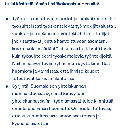
tulisi käsitellä tämän ilmiökokonaisuuden alla?
Työnteon muuttuvat muodot ja ihmisoikeudet: Ei-
työsuhteisesti työskentelevät työntekijät (alusta-,
vuokra- ja freelancer -työntekijät, harjoittelijat
jne.) saattavat joutua haavoittuvaan asemaan,
koska työlainsäädäntö ei suojaa heitä yhtä hyvin
kuin työsuhteisesti työskenteleviä työntekijöitä.
Näihin haavoittuviin ryhmiin on syytä kiinnittää
huomiota ja varmistaa, että ihmisoikeudet
toteutuvat kaikissa tilanteissa.
Syrjintä: Suomalaisen yhteiskunnan
moninaistuessa syrjimättömyyteen
yhteiskunnassa (ml. työelämässä) tulee kiinnittää
entistä enemmän huomiota. On huolestuttavaa,
että sukupuolten tasa-arvoa haastetaan ja
kyseenalaistetaan.