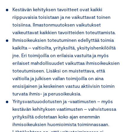
Kestävän kehityksen tavoitteet ovat kaikki
riippuvaisia toisistaan ja ne vaikuttavat toinen
toisiinsa. Ilmastonmuutoksen vaikutukset
vaikeuttavat kaikkien tavoitteiden toteuttamista.
Ihmisoikeuksien toteutuminen edellyttää toimia
kaikilta – valtioilta, yrityksiltä, yksityishenkilöiltä
jne. Eri toimijoilla on erilaisia vastuita ja myös
erilaiset mahdollisuudet vaikuttaa ihmisoikeuksien
toteutumiseen. Lisäksi on muistettava, että
valtiolla ja julkisen vallan toimijoilla on aina
ensisijainen ja keskeinen vastuu aktiivisin toimin
turvata ihmis- ja perusoikeuksia.
Yritysvastuuodotusten ja -vaatimusten – myös
kestävän kehityksen vaatimusten – vahvistuessa
yrityksiltä odotetaan koko ajan enemmän
ihmisoikeuksien huomioimista toiminnassaan.
Lähtökohtana on, että yritystoiminnassa ei