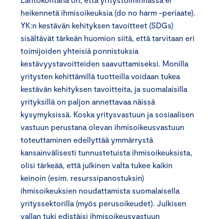
heikennetä ihmisoikeuksia (do no harm -periaate).
YK:n kestävän kehityksen tavoitteet (SDGs)
sisältävät tärkeän huomion siitä, että tarvitaan eri
toimijoiden yhteisiä ponnistuksia
kestävyystavoitteiden saavuttamiseksi. Monilla
yritysten kehittämillä tuotteilla voidaan tukea
kestävän kehityksen tavoitteita, ja suomalaisilla
yrityksillä on paljon annettavaa näissä
kysymyksissä. Koska yritysvastuun ja sosiaalisen
vastuun perustana olevan ihmisoikeusvastuun
toteuttaminen edellyttää ymmärrystä
kansainvälisesti tunnustetuista ihmisoikeuksista,
olisi tärkeää, että julkinen valta tukee kaikin
keinoin (esim. resurssipanostuksin)
ihmisoikeuksien noudattamista suomalaisella
yrityssektorilla (myös perusoikeudet). Julkisen
vallan tuki edistäisi ihmisoikeusvastuun