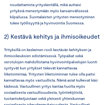
noudattamista yrityskentällä, mikä auttaisi
yrityksiä menestymään myös kansainvälisessä
kilpailussa. Suomalaisten yritysten menestyminen
tukee työllisyyttä ja hyvinvointia Suomessa.
2) Kestävä kehitys ja ihmisoikeudet
Yrityksillä on keskeinen rooli kestävän kehityksen ja
ihmisoikeuksien edistämisessä. Työpaikat sekä
verotulojen mahdollistama hyvinvointipalvelujen luonti
syntyvät kun yritykset tekevät kannattavaa
liiketoimintaa. Yritysten liiketoiminnan tulee olla paitsi
kannattavaa myös vastuullista. Nämä asiat kulkevat käsi
kädessä. Vastuullinen yritys kantaa huolta myös
sosiaalisesta vastuullisuudesta, työntekijöistä,
tuotantoketjuistaan sekä yleisesti yhteiskunnan
sosiaalisesta oikeudenmukaisuudesta. Vastuulliset