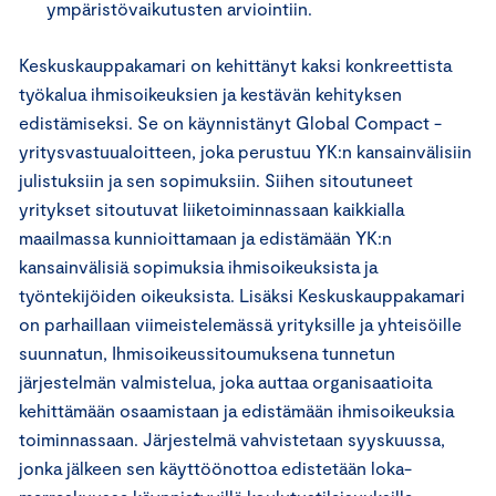
ympäristövaikutusten arviointiin.
Keskuskauppakamari on kehittänyt kaksi konkreettista
työkalua ihmisoikeuksien ja kestävän kehityksen
edistämiseksi. Se on käynnistänyt Global Compact -
yritysvastuualoitteen, joka perustuu YK:n kansainvälisiin
julistuksiin ja sen sopimuksiin. Siihen sitoutuneet
yritykset sitoutuvat liiketoiminnassaan kaikkialla
maailmassa kunnioittamaan ja edistämään YK:n
kansainvälisiä sopimuksia ihmisoikeuksista ja
työntekijöiden oikeuksista. Lisäksi Keskuskauppakamari
on parhaillaan viimeistelemässä yrityksille ja yhteisöille
suunnatun, Ihmisoikeussitoumuksena tunnetun
järjestelmän valmistelua, joka auttaa organisaatioita
kehittämään osaamistaan ja edistämään ihmisoikeuksia
toiminnassaan. Järjestelmä vahvistetaan syyskuussa,
jonka jälkeen sen käyttöönottoa edistetään loka-