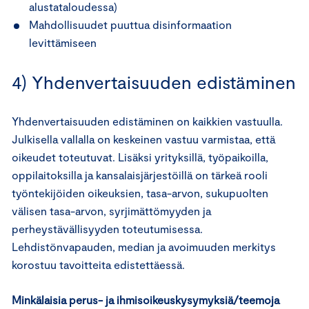
alustataloudessa)
Mahdollisuudet puuttua disinformaation
levittämiseen
4) Yhdenvertaisuuden edistäminen
Yhdenvertaisuuden edistäminen on kaikkien vastuulla.
Julkisella vallalla on keskeinen vastuu varmistaa, että
oikeudet toteutuvat. Lisäksi yrityksillä, työpaikoilla,
oppilaitoksilla ja kansalaisjärjestöillä on tärkeä rooli
työntekijöiden oikeuksien, tasa-arvon, sukupuolten
välisen tasa-arvon, syrjimättömyyden ja
perheystävällisyyden toteutumisessa.
Lehdistönvapauden, median ja avoimuuden merkitys
korostuu tavoitteita edistettäessä.
Minkälaisia perus- ja ihmisoikeuskysymyksiä/teemoja