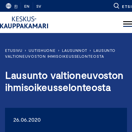
Skip
FI
EN
SV
ETSI
to
content
ETUSIVU
›
UUTISHUONE
›
LAUSUNNOT
›
LAUSUNTO
VALTIONEUVOSTON IHMISOIKEUSSELONTEOSTA
Lausunto valtioneuvoston
ihmisoikeusselonteosta
26.06.2020