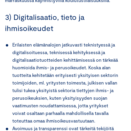
marraskuussa käynnistyvillä koulutustilaisuuksilla.
3) Digitalisaatio, tieto ja
ihmisoikeudet
Erilaisten elämänalojen jatkuvasti teknistyessä ja
digitalisoituessa, teknisessä kehityksessä ja
digitalisaatiotuotteiden kehittämisessä on tärkeää
huomioida ihmis- ja perusoikeudet. Koska alan
tuotteita kehitetään erityisesti yksityisen sektorin
toimijoiden, ml. yritysten toimesta, julkisen vallan
tulisi tukea yksityistä sektoria tiettyjen ihmis- ja
perusoikeuksien, kuten yksityisyyden suojan
vaatimusten noudattamisessa, jotta yritykset
voivat osaltaan parhaalla mahdollisella tavalla
toteuttaa omaa ihmisoikeusvastuutaan.
Avoimuus ja transparenssi ovat tärkeitä tekijöitä