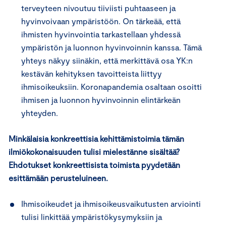
terveyteen nivoutuu tiiviisti puhtaaseen ja
hyvinvoivaan ympäristöön. On tärkeää, että
ihmisten hyvinvointia tarkastellaan yhdessä
ympäristön ja luonnon hyvinvoinnin kanssa. Tämä
yhteys näkyy siinäkin, että merkittävä osa YK:n
kestävän kehityksen tavoitteista liittyy
ihmisoikeuksiin. Koronapandemia osaltaan osoitti
ihmisen ja luonnon hyvinvoinnin elintärkeän
yhteyden.
Minkälaisia konkreettisia kehittämistoimia tämän
ilmiökokonaisuuden tulisi mielestänne sisältää?
Ehdotukset konkreettisista toimista pyydetään
esittämään perusteluineen.
Ihmisoikeudet ja ihmisoikeusvaikutusten arviointi
tulisi linkittää ympäristökysymyksiin ja