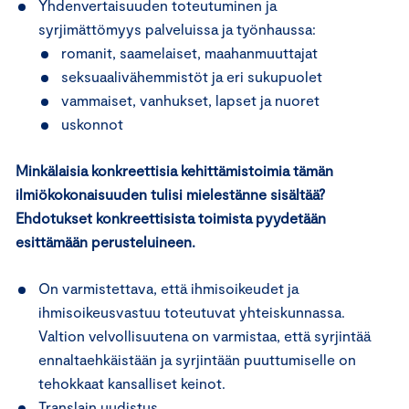
Yhdenvertaisuuden toteutuminen ja
syrjimättömyys palveluissa ja työnhaussa:
romanit, saamelaiset, maahanmuuttajat
seksuaalivähemmistöt ja eri sukupuolet
vammaiset, vanhukset, lapset ja nuoret
uskonnot
Minkälaisia konkreettisia kehittämistoimia tämän
ilmiökokonaisuuden tulisi mielestänne sisältää?
Ehdotukset konkreettisista toimista pyydetään
esittämään perusteluineen.
On varmistettava, että ihmisoikeudet ja
ihmisoikeusvastuu toteutuvat yhteiskunnassa.
Valtion velvollisuutena on varmistaa, että syrjintää
ennaltaehkäistään ja syrjintään puuttumiselle on
tehokkaat kansalliset keinot.
Translain uudistus