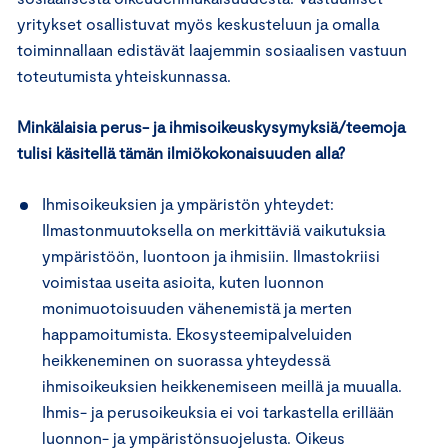
yritykset osallistuvat myös keskusteluun ja omalla
toiminnallaan edistävät laajemmin sosiaalisen vastuun
toteutumista yhteiskunnassa.
Minkälaisia perus- ja ihmisoikeuskysymyksiä/teemoja
tulisi käsitellä tämän ilmiökokonaisuuden alla?
Ihmisoikeuksien ja ympäristön yhteydet:
Ilmastonmuutoksella on merkittäviä vaikutuksia
ympäristöön, luontoon ja ihmisiin. Ilmastokriisi
voimistaa useita asioita, kuten luonnon
monimuotoisuuden vähenemistä ja merten
happamoitumista. Ekosysteemipalveluiden
heikkeneminen on suorassa yhteydessä
ihmisoikeuksien heikkenemiseen meillä ja muualla.
Ihmis- ja perusoikeuksia ei voi tarkastella erillään
luonnon- ja ympäristönsuojelusta. Oikeus