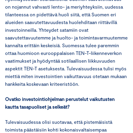
on nojannut vahvasti lento- ja meriyhteyksiin, uudessa
tilanteessa on pidettävä huoli siitä, että Suomen eri
alueiden saavutettavuudesta huolehditaan riittävillä
investoinneilla. Yhteydet satamiin ovat
saavutettavuutemme ja huolto- ja toimintavarmuutemme
kannalta erittäin keskeisiä. Suomessa tulee paremmin
ottaa huomioon eurooppalaisen TEN-T-liikenneverkon
vaatimukset ja hyödyntää sotilaallisen liikkuvuuden
aspektit TEN-T asetuksesta. Tulevaisuudessa tulisi myös
miettiä miten investointien vaikuttavuus otetaan mukaan
hankkeita koskevaan kriteeristöön.
Ovatko investointiohjelman perustelut vaikutusten
kautta tasapuoliset ja selkeät?
Tulevaisuudessa olisi suotavaa, että pistemäisistä
toimista päästäisiin kohti kokonaisvaltaisempaa