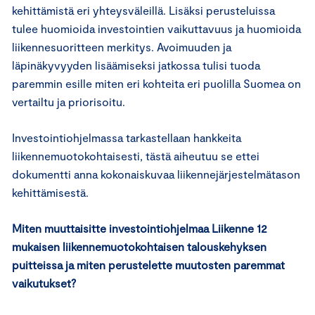
kehittämistä eri yhteysväleillä. Lisäksi perusteluissa
tulee huomioida investointien vaikuttavuus ja huomioida
liikennesuoritteen merkitys. Avoimuuden ja
läpinäkyvyyden lisäämiseksi jatkossa tulisi tuoda
paremmin esille miten eri kohteita eri puolilla Suomea on
vertailtu ja priorisoitu.
Investointiohjelmassa tarkastellaan hankkeita
liikennemuotokohtaisesti, tästä aiheutuu se ettei
dokumentti anna kokonaiskuvaa liikennejärjestelmätason
kehittämisestä.
Miten muuttaisitte investointiohjelmaa Liikenne 12
mukaisen liikennemuotokohtaisen talouskehyksen
puitteissa ja miten perustelette muutosten paremmat
vaikutukset?