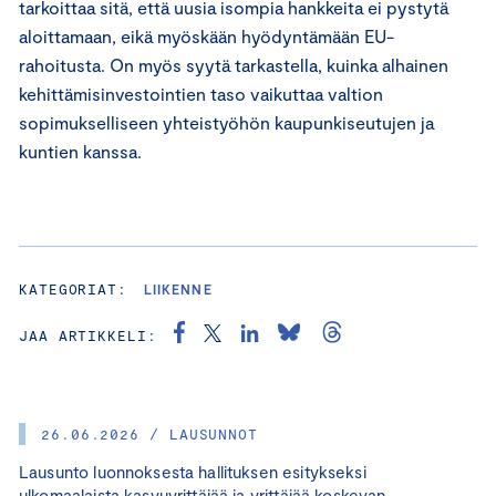
tarkoittaa sitä, että uusia isompia hankkeita ei pystytä
aloittamaan, eikä myöskään hyödyntämään EU-
rahoitusta. On myös syytä tarkastella, kuinka alhainen
kehittämisinvestointien taso vaikuttaa valtion
sopimukselliseen yhteistyöhön kaupunkiseutujen ja
kuntien kanssa.
KATEGORIAT:
LIIKENNE
JAA ARTIKKELI:
26.06.2026 / LAUSUNNOT
Lausunto luonnoksesta hallituksen esitykseksi
ulkomaalaista kasvuyrittäjää ja yrittäjää koskevan