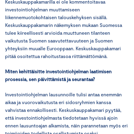
Keskuskauppakamarilla ei ole kommentoitavaa
investointiohjelman muuttamiseen
liikennemuotokohtaisen talouskehyksen sisällä.
Keskuskauppakamarin näkemyksen mukaan Suomessa
tulee kiireellisesti arvioida muuttuneen tilanteen
vaikutusta Suomen saavutettavuuteen ja Suomen
yhteyksiin muualle Eurooppaan. Keskuskauppakamari
pitää osoitettua rahoitustasoa riittämättömänä.
Miten kehittäisitte investointiohjelman laatimisen
prosessia, sen päivittämistä ja seurantaa?
Investointiohjelman lausunnoille tulisi antaa enemmän
aikaa ja vuorovaikutusta eri sidosryhmien kanssa
vahvistaa ennakollisesti. Keskuskauppakamari pyytää,
että investointiohjelmasta tiedotetaan hyvissä ajoin
ennen lausuntoajan alkamista, näin parannetaan myös eri
toimijoiden todellista osallistumista osaksi