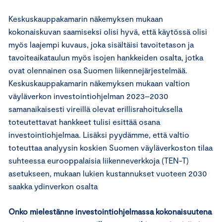
Keskuskauppakamarin näkemyksen mukaan
kokonaiskuvan saamiseksi olisi hyvä, että käytössä olisi
myös laajempi kuvaus, joka sisältäisi tavoitetason ja
tavoiteaikataulun myös isojen hankkeiden osalta, jotka
ovat olennainen osa Suomen liikennejärjestelmää.
Keskuskauppakamarin näkemyksen mukaan valtion
väyläverkon investointiohjelman 2023–2030
samanaikaisesti vireillä olevat erillisrahoituksella
toteutettavat hankkeet tulisi esittää osana
investointiohjelmaa. Lisäksi pyydämme, että valtio
toteuttaa analyysin koskien Suomen väyläverkoston tilaa
suhteessa eurooppalaisia liikenneverkkoja (TEN-T)
asetukseen, mukaan lukien kustannukset vuoteen 2030
saakka ydinverkon osalta
Onko mielestänne investointiohjelmassa kokonaisuutena