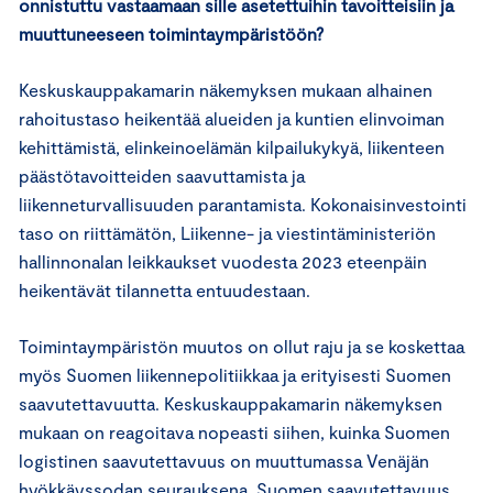
onnistuttu vastaamaan sille asetettuihin tavoitteisiin ja
muuttuneeseen toimintaympäristöön?
Keskuskauppakamarin näkemyksen mukaan alhainen
rahoitustaso heikentää alueiden ja kuntien elinvoiman
kehittämistä, elinkeinoelämän kilpailukykyä, liikenteen
päästötavoitteiden saavuttamista ja
liikenneturvallisuuden parantamista. Kokonaisinvestointi
taso on riittämätön, Liikenne- ja viestintäministeriön
hallinnonalan leikkaukset vuodesta 2023 eteenpäin
heikentävät tilannetta entuudestaan.
Toimintaympäristön muutos on ollut raju ja se koskettaa
myös Suomen liikennepolitiikkaa ja erityisesti Suomen
saavutettavuutta. Keskuskauppakamarin näkemyksen
mukaan on reagoitava nopeasti siihen, kuinka Suomen
logistinen saavutettavuus on muuttumassa Venäjän
hyökkäyssodan seurauksena. Suomen saavutettavuus