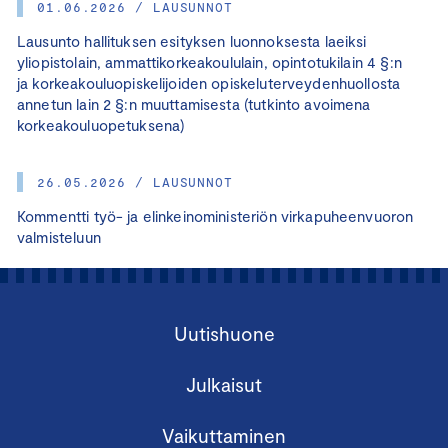
01.06.2026 / LAUSUNNOT
Lausunto hallituksen esityksen luonnoksesta laeiksi
yliopistolain, ammattikorkeakoululain, opintotukilain 4 §:n
ja korkeakouluopiskelijoiden opiskeluterveydenhuollosta
annetun lain 2 §:n muuttamisesta (tutkinto avoimena
korkeakouluopetuksena)
26.05.2026 / LAUSUNNOT
Kommentti työ- ja elinkeinoministeriön virkapuheenvuoron
valmisteluun
Uutishuone
Julkaisut
Vaikuttaminen