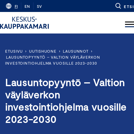
Skip
FI
EN
SV
ETSI
to
content
ETUSIVU
›
UUTISHUONE
›
LAUSUNNOT
›
LAUSUNTOPYYNTÖ – VALTION VÄYLÄVERKON
INVESTOINTIOHJELMA VUOSILLE 2023-2030
Lausuntopyyntö – Valtion
väyläverkon
investointiohjelma vuosille
2023-2030