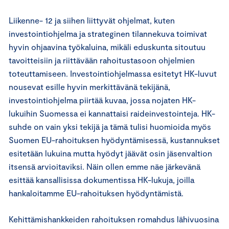
Liikenne- 12 ja siihen liittyvät ohjelmat, kuten
investointiohjelma ja strateginen tilannekuva toimivat
hyvin ohjaavina työkaluina, mikäli eduskunta sitoutuu
tavoitteisiin ja riittävään rahoitustasoon ohjelmien
toteuttamiseen. Investointiohjelmassa esitetyt HK-luvut
nousevat esille hyvin merkittävänä tekijänä,
investointiohjelma piirtää kuvaa, jossa nojaten HK-
lukuihin Suomessa ei kannattaisi raideinvestointeja. HK-
suhde on vain yksi tekijä ja tämä tulisi huomioida myös
Suomen EU-rahoituksen hyödyntämisessä, kustannukset
esitetään lukuina mutta hyödyt jäävät osin jäsenvaltion
itsensä arvioitaviksi. Näin ollen emme näe järkevänä
esittää kansallisissa dokumentissa HK-lukuja, joilla
hankaloitamme EU-rahoituksen hyödyntämistä.
Kehittämishankkeiden rahoituksen romahdus lähivuosina