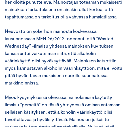
henkilöitä puhutteleva. Mainostajan toteaman mukaisesti
mainoksen tarkoituksena on ainakin ollut kertoa, että
tapahtumassa on tarkoitus olla vahvassa humalatilassa.
Neuvosto on yökerhon mainosta koskevassa
lausunnossaan MEN 26/2012 todennut, että ”Wasted
Wednesday” -ilmaisu yhdessä mainoksen kuvituksen
kanssa antoi vaikutelman siitä, että alkoholin
väärinkäyttö olisi hyväksyttävää. Mainoksen katsottiin
myös kannustavan alkoholin väärinkäyttöön, mitä ei voitu
pitää hyvän tavan mukaisena nuorille suunnatussa
markkinoinnissa.
Myös kysymyksessä olevassa mainoksessa käytetty
ilmaisu ”perseitä” on tässä yhteydessä omiaan antamaan
sellaisen käsityksen, että alkoholin väärinkäyttö olisi
tavoiteltavaa ja hyväksyttävää. Mainos on julkaistu
verkossa ja toteutettu piirrostekniikalla. Nykypäivänä