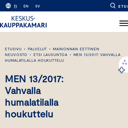
Skip
FI
EN
SV
ETSI
to
content
ETUSIVU
›
PALVELUT
›
MAINONNAN EETTINEN
NEUVOSTO
›
ETSI LAUSUNTOA
›
MEN 13/2017: VAHVALLA
HUMALATILALLA HOUKUTTELU
MEN 13/2017:
Vahvalla
humalatilalla
houkuttelu