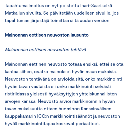
Tapahtumailmoitus on nyt poistettu Inari-Saariselkä
Matkailun sivuilta. Se päivitetään uudelleen sivuille, jos
tapahtuman järjestäjä toimittaa siitä uuden version.
Mainonnan eettisen neuvoston lausunto
Mainonnan eettisen neuvoston tehtävä
Mainonnan eettinen neuvosto toteaa ensiksi, ettei se ota
kantaa siihen, ovatko mainokset hyvän maun mukaisia.
Neuvoston tehtävänä on arvioida sitä, onko markkinointi
hyvän tavan vastaista eli onko markkinointi selvästi
ristiriidassa yleisesti hyväksyttyjen yhteiskunnallisten
arvojen kanssa. Neuvosto arvioi markkinoinnin hyvän
tavan mukaisuutta ottaen huomioon Kansainvälisen
kauppakamarin ICC:n markkinointisäännöt ja neuvoston
hyvää markkinointitapaa koskevat periaatteet.