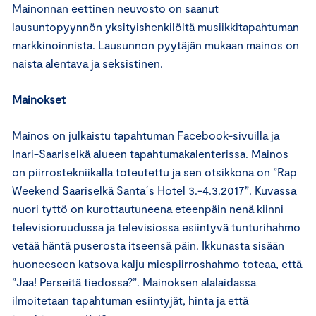
Mainonnan eettinen neuvosto on saanut
lausuntopyynnön yksityishenkilöltä musiikkitapahtuman
markkinoinnista. Lausunnon pyytäjän mukaan mainos on
naista alentava ja seksistinen.
Mainokset
Mainos on julkaistu tapahtuman Facebook-sivuilla ja
Inari-Saariselkä alueen tapahtumakalenterissa. Mainos
on piirrostekniikalla toteutettu ja sen otsikkona on ”Rap
Weekend Saariselkä Santa´s Hotel 3.-4.3.2017”. Kuvassa
nuori tyttö on kurottautuneena eteenpäin nenä kiinni
televisioruudussa ja televisiossa esiintyvä tunturihahmo
vetää häntä puserosta itseensä päin. Ikkunasta sisään
huoneeseen katsova kalju miespiirroshahmo toteaa, että
”Jaa! Perseitä tiedossa?”. Mainoksen alalaidassa
ilmoitetaan tapahtuman esiintyjät, hinta ja että