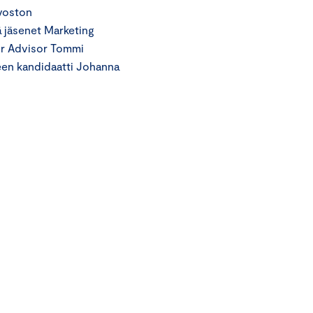
uvoston
ä jäsenet Marketing
or Advisor Tommi
teen kandidaatti Johanna