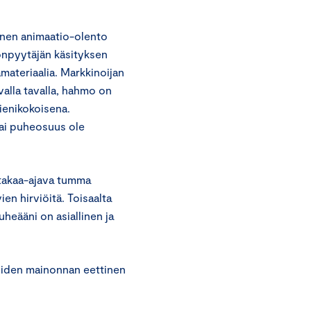
inen animaatio-olento
nonpyytäjän käsityksen
materiaalia. Markkinoijan
alla tavalla, hahmo on
pienikokoisena.
tai puheosuus ole
takaa-ajava tumma
en hirviöitä. Toisaalta
heääni on asiallinen ja
ioiden mainonnan eettinen