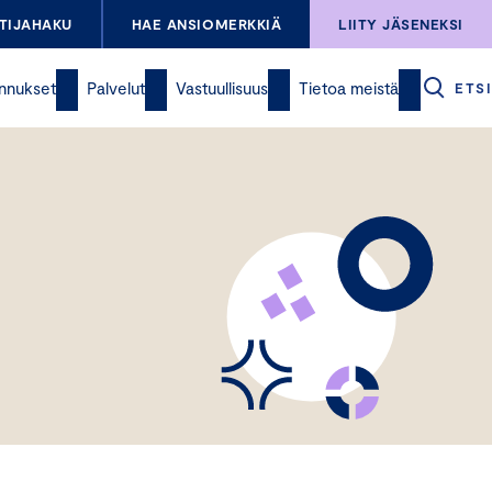
TIJAHAKU
HAE ANSIOMERKKIÄ
LIITY JÄSENEKSI
nnukset
Palvelut
Vastuullisuus
Tietoa meistä
ETSI