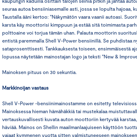
kaupungin kaduilla osittain talojen seiniä pitkin ja jahtaa aut
seuraa autoa bensiiniasemalle asti, jossa se lopulta hajoaa, 
Taustalla ääni kertoo: ”Näkymätön vaara vaanii autoasi. Suor
karsta käy moottorisi kimppuun ja estää sitä toimimasta parh
polttoaine voi torjua tämän uhan. Palauta moottorin suoritusk
entistä paremmalla Shell V-Power bensiinillä. Se puhdistaa n
sataprosenttisesti. Tankkauksesta toiseen, ensimmäisestä aj
lopussa näytetään mainostajan logo ja teksti ”New & Improv
Mainoksen pituus on 30 sekuntia.
Markkinoijan vastaus
Shell V-Power -bensiinimainostamme on esitetty televisioss
Mainoksessa hieman hämähäkkiä tai mustekalaa muistuttavall
vertauskuvallisesti kuvata auton moottoriin kertyvää karsta
häviää. Mainos on Shellin maailmanlaajuiseen käyttöön tuott
vajaat kymmenen vuotta sitten valmistuneeseen mainokseen,