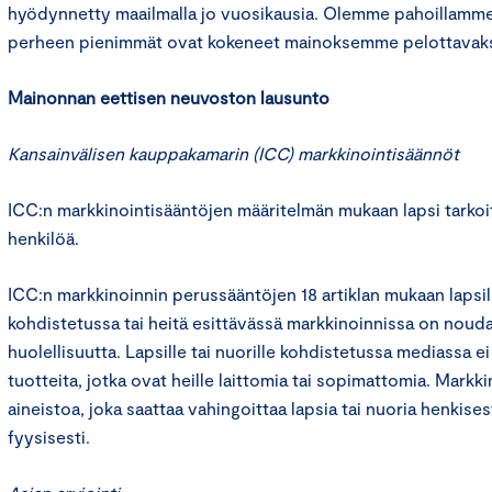
hyödynnetty maailmalla jo vuosikausia. Olemme pahoillamme
perheen pienimmät ovat kokeneet mainoksemme pelottavaks
Mainonnan eettisen neuvoston lausunto
Kansainvälisen kauppakamarin (ICC) markkinointisäännöt
ICC:n markkinointisääntöjen määritelmän mukaan lapsi tarkoit
henkilöä.
ICC:n markkinoinnin perussääntöjen 18 artiklan mukaan lapsill
kohdistetussa tai heitä esittävässä markkinoinnissa on nouda
huolellisuutta. Lapsille tai nuorille kohdistetussa mediassa e
tuotteita, jotka ovat heille laittomia tai sopimattomia. Markkin
aineistoa, joka saattaa vahingoittaa lapsia tai nuoria henkisest
fyysisesti.