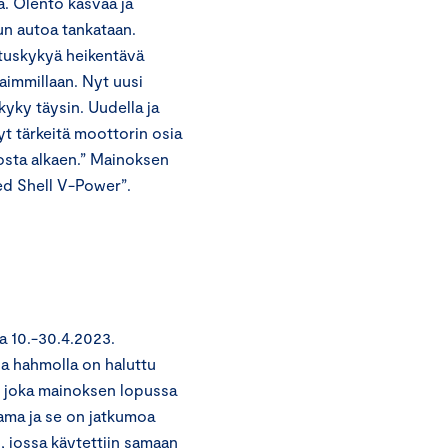
oa. Olento kasvaa ja
kun autoa tankataan.
ituskykyä heikentävä
aimmillaan. Nyt uusi
yky täysin. Uudella ja
yt tärkeitä moottorin osia
osta alkaen.” Mainoksen
ed Shell V-Power”.
a 10.-30.4.2023.
a hahmolla on haluttu
a, joka mainoksen lopussa
ama ja se on jatkumoa
 jossa käytettiin samaan