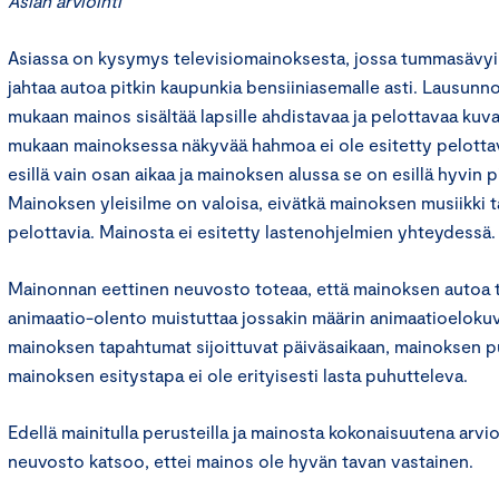
Asian arviointi
Asiassa on kysymys televisiomainoksesta, jossa tummasävy
jahtaa autoa pitkin kaupunkia bensiiniasemalle asti. Lausun
mukaan mainos sisältää lapsille ahdistavaa ja pelottavaa kuva
mukaan mainoksessa näkyvää hahmoa ei ole esitetty pelottav
esillä vain osan aikaa ja mainoksen alussa se on esillä hyvin 
Mainoksen yleisilme on valoisa, eivätkä mainoksen musiikki 
pelottavia. Mainosta ei esitetty lastenohjelmien yhteydessä.
Mainonnan eettinen neuvosto toteaa, että mainoksen autoa 
animaatio-olento muistuttaa jossakin määrin animaatioelokuvi
mainoksen tapahtumat sijoittuvat päiväsaikaan, mainoksen pu
mainoksen esitystapa ei ole erityisesti lasta puhutteleva.
Edellä mainitulla perusteilla ja mainosta kokonaisuutena arv
neuvosto katsoo, ettei mainos ole hyvän tavan vastainen.