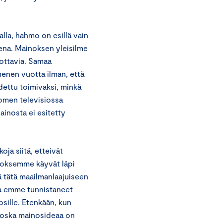
lla, hahmo on esillä vain
sena. Mainoksen yleisilme
lottavia. Samaa
enen vuotta ilman, että
odettu toimivaksi, minkä
omen televisiossa
ainosta ei esitetty
ja siitä, etteivät
inoksemme käyvät läpi
ä tätä maailmanlaajuiseen
a emme tunnistaneet
sille. Etenkään, kun
a koska mainosideaa on