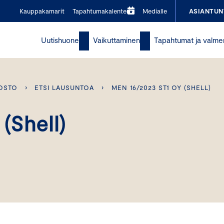
Kauppakamarit
Tapahtumakalenteri
Medialle
ASIANTUN
Uutishuone
Vaikuttaminen
Tapahtumat ja valme
OSTO
›
ETSI LAUSUNTOA
›
MEN 16/2023 ST1 OY (SHELL)
(Shell)