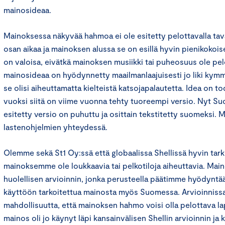
mainosideaa.
Mainoksessa näkyvää hahmoa ei ole esitetty pelottavalla tava
osan aikaa ja mainoksen alussa se on esillä hyvin pienikokoi
on valoisa, eivätkä mainoksen musiikki tai puheosuus ole pe
mainosideaa on hyödynnetty maailmanlaajuisesti jo liki kymm
se olisi aiheuttamatta kielteistä katsojapalautetta. Idea on t
vuoksi siitä on viime vuonna tehty tuoreempi versio. Nyt Su
esitetty versio on puhuttu ja osittain tekstitetty suomeksi. M
lastenohjelmien yhteydessä.
Olemme sekä St1 Oy:ssä että globaalissa Shellissä hyvin tarkko
mainoksemme ole loukkaavia tai pelkotiloja aiheuttavia. Ma
huolellisen arvioinnin, jonka perusteella päätimme hyödyntä
käyttöön tarkoitettua mainosta myös Suomessa. Arvioinniss
mahdollisuutta, että mainoksen hahmo voisi olla pelottava lap
mainos oli jo käynyt läpi kansainvälisen Shellin arvioinnin j