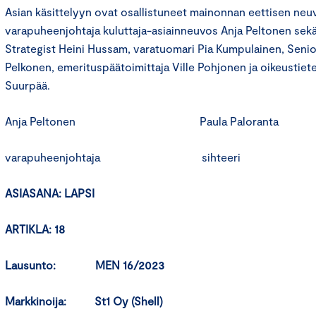
Asian käsittelyyn ovat osallistuneet mainonnan eettisen ne
varapuheenjohtaja kuluttaja-asiainneuvos Anja Peltonen sek
Strategist Heini Hussam, varatuomari Pia Kumpulainen, Seni
Pelkonen, emerituspäätoimittaja Ville Pohjonen ja oikeustie
Suurpää.
Anja Peltonen Paula Paloranta
varapuheenjohtaja sihteeri
ASIASANA: LAPSI
ARTIKLA: 18
Lausunto: MEN 16/2023
Markkinoija: St1 Oy (Shell)