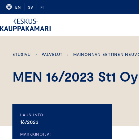
Skip
EN
SV
FI
to
content
ETUSIVU
›
PALVELUT
›
MAINONNAN EETTINEN NEUV
MEN 16/2023 St1 Oy 
LAUSUNTO:
16/2023
MARKKINOIJA: