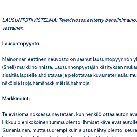
LAUSUNTOTIIVISTELMÄ: Televisiossa esitetty bensiinimainos 
vastainen.
Lausuntopyyntö
Mainonnan eettinen neuvosto on saanut lausuntopyynnön yks
(Shell) markkinoinnista. Lausunnonpyytäjän käsityksen muka
sisältää lapselle ahdistavaa ja pelottavaa kuvamateriaalia: m
näköisiä isoja hämähäkkimäisiä hahmoja.
Markkinointi
Televisiomainoksessa näytetään, kun henkilö ottaa auton ava
liikkuu pienikokoinen tumma olento. Ihmiset kävelevät autolle
Samanlainen, mutta suurempi kuin alussa nähty olento, seur