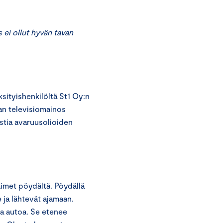
ei ollut hyvän tavan
ityishenkilöltä St1 Oy:n
an televisiomainos
ustia avaruusolioiden
imet pöydältä. Pöydällä
 ja lähtevät ajamaan.
aa autoa. Se etenee