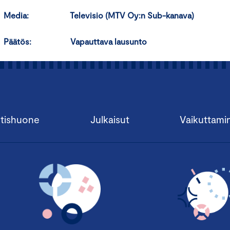
Media: Televisio (MTV Oy:n Sub-kanava)
Päätös: Vapauttava lausunto
tishuone
Julkaisut
Vaikuttami