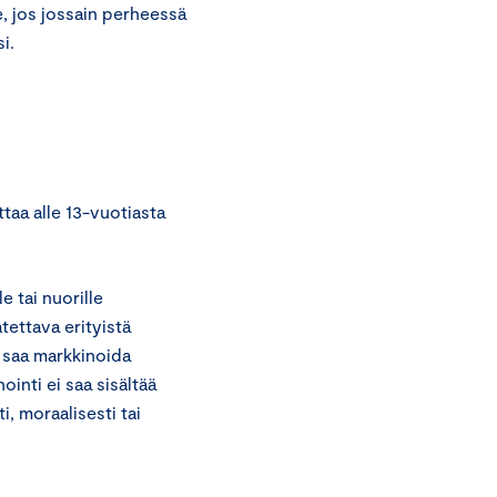
, jos jossain perheessä
i.
taa alle 13-vuotiasta
e tai nuorille
tettava erityistä
i saa markkinoida
ointi ei saa sisältää
i, moraalisesti tai