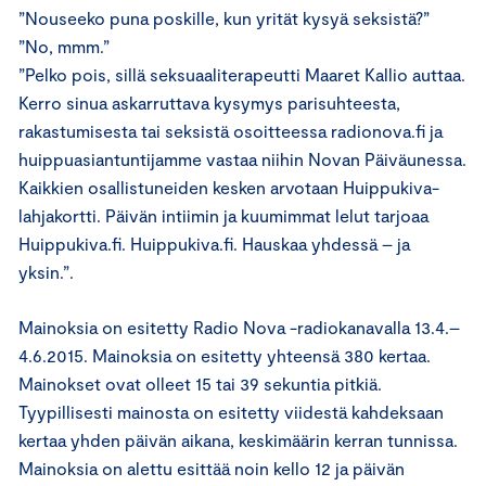
”Nouseeko puna poskille, kun yrität kysyä seksistä?”
”No, mmm.”
”Pelko pois, sillä seksuaaliterapeutti Maaret Kallio auttaa.
Kerro sinua askarruttava kysymys parisuhteesta,
rakastumisesta tai seksistä osoitteessa radionova.fi ja
huippuasiantuntijamme vastaa niihin Novan Päiväunessa.
Kaikkien osallistuneiden kesken arvotaan Huippukiva-
lahjakortti. Päivän intiimin ja kuumimmat lelut tarjoaa
Huippukiva.fi. Huippukiva.fi. Hauskaa yhdessä – ja
yksin.”.
Mainoksia on esitetty Radio Nova -radiokanavalla 13.4.–
4.6.2015. Mainoksia on esitetty yhteensä 380 kertaa.
Mainokset ovat olleet 15­ tai 39 sekuntia pitkiä.
Tyypillisesti mainosta on esitetty viidestä kahdeksaan
kertaa yhden päivän aikana, keskimäärin kerran tunnissa.
Mainoksia on alettu esittää noin kello 12 ja päivän