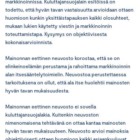
markkinoinnissa. Kuluttajansuojalain esitöissä on
todettu, että hyvän tavan vastaisuutta arvioidaan ottaen
huomioon kunkin yksittäistapauksen kaikki olosuhteet,
mukaan lukien käytetty viestin ja markkinoinnin
toteuttamistapa. Kysymys on objektiivisesta
kokonaisarvioinnista.
Mainonnan eettinen neuvosto korostaa, että se on
elinkeinoelämän perustama ja rahoittama markkinoinnin
alan itsesääntelytoimielin. Neuvostoa perustettaessa
tarkoituksena on ollut, että ala itse huolehtii mainosten
hyvän tavan mukaisuudesta.
Mainonnan eettinen neuvosto ei sovella
kuluttajansuojalakia. Kuitenkin neuvoston
nimenomaisena tehtävänä on ottaa kantaa mainosten
hyvän tavan mukaisuuteen. Neuvosto arvioi mainoksia
objektiivisesti ottaen huomioon kaikki asiaankuuluvat