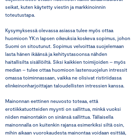
seikat, kuten käytetty viestin ja markkinoinnin
toteutustapa.
Kysymyksessä olevassa asiassa tulee myös ottaa
huomioon YK:n lapsen oikeuksia koskeva sopimus, johon
Suomi on sitoutunut. Sopimus velvoittaa suojelemaan
lasta hänen ikäänsä ja kehitystasoonsa nähden
haitallisilta sisällöiltä. Siksi kaikkien toimijoiden – myös
median – tulee ottaa huomioon lastensuojelun intressit
omassa toiminnassaan, vaikka ne olisivat ristiriidassa
elinkeinonharjoittajan taloudellisten intressien kanssa.
Mainonnan eettinen neuvosto toteaa, että
erotiikkatuotteiden myynti on sallittua, minkä vuoksi
niiden mainontakin on sinänsä sallittua. Tällaisella
mainonnalla on kuitenkin rajansa esimerkiksi siltä osin,
mihin aikaan vuorokaudesta mainontaa voidaan esittää,