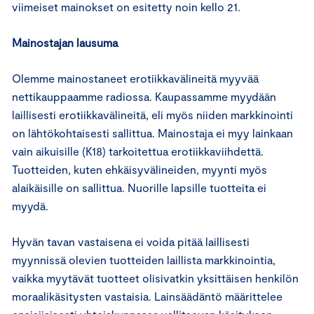
viimeiset mainokset on esitetty noin kello 21.
Mainostajan lausuma
Olemme mainostaneet erotiikkavälineitä myyvää
nettikauppaamme radiossa. Kaupassamme myydään
laillisesti erotiikkavälineitä, eli myös niiden markkinointi
on lähtökohtaisesti sallittua. Mainostaja ei myy lainkaan
vain aikuisille (K18) tarkoitettua erotiikkaviihdettä.
Tuotteiden, kuten ehkäisyvälineiden, myynti myös
alaikäisille on sallittua. Nuorille lapsille tuotteita ei
myydä.
Hyvän tavan vastaisena ei voida pitää laillisesti
myynnissä olevien tuotteiden laillista markkinointia,
vaikka myytävät tuotteet olisivatkin yksittäisen henkilön
moraalikäsitysten vastaisia. Lainsäädäntö määrittelee