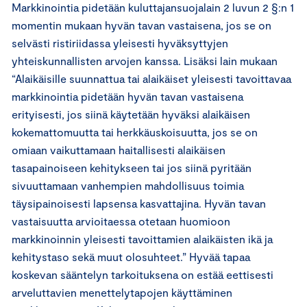
Markkinointia pidetään kuluttajansuojalain 2 luvun 2 §:n 1
momentin mukaan hyvän tavan vastaisena, jos se on
selvästi ristiriidassa yleisesti hyväksyttyjen
yhteiskunnallisten arvojen kanssa. Lisäksi lain mukaan
“Alaikäisille suunnattua tai alaikäiset yleisesti tavoittavaa
markkinointia pidetään hyvän tavan vastaisena
erityisesti, jos siinä käytetään hyväksi alaikäisen
kokemattomuutta tai herkkäuskoisuutta, jos se on
omiaan vaikuttamaan haitallisesti alaikäisen
tasapainoiseen kehitykseen tai jos siinä pyritään
sivuuttamaan vanhempien mahdollisuus toimia
täysipainoisesti lapsensa kasvattajina. Hyvän tavan
vastaisuutta arvioitaessa otetaan huomioon
markkinoinnin yleisesti tavoittamien alaikäisten ikä ja
kehitystaso sekä muut olosuhteet.” Hyvää tapaa
koskevan sääntelyn tarkoituksena on estää eettisesti
arveluttavien menettelytapojen käyttäminen