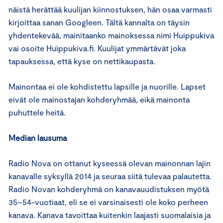
näistä herättää kuulijan kiinnostuksen, hän osaa varmasti
kirjoittaa sanan Googleen. Tältä kannalta on täysin
yhdentekevää, mainitaanko mainoksessa nimi Huippukiva
vai osoite Huippukiva.fi. Kuulijat ymmärtävät joka
tapauksessa, että kyse on nettikaupasta.
Mainontaa ei ole kohdistettu lapsille ja nuorille. Lapset
eivät ole mainostajan kohderyhmää, eikä mainonta
puhuttele heitä.
Median lausuma
Radio Nova on ottanut kyseessä olevan mainonnan lajin
kanavalle syksyllä 2014 ja seuraa siitä tulevaa palautetta.
Radio Novan kohderyhmä on kanavauudistuksen myötä
35–54-vuotiaat, eli se ei varsinaisesti ole koko perheen
kanava. Kanava tavoittaa kuitenkin laajasti suomalaisia ja