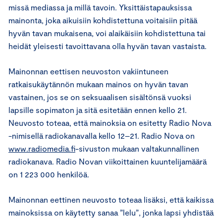
missä mediassa ja millä tavoin. Yksittäistapauksissa
mainonta, joka aikuisiin kohdistettuna voitaisiin pitää
hyvän tavan mukaisena, voi alaikäisiin kohdistettuna tai
heidät yleisesti tavoittavana olla hyvän tavan vastaista.
Mainonnan eettisen neuvoston vakiintuneen
ratkaisukäytännön mukaan mainos on hyvän tavan
vastainen, jos se on seksuaalisen sisältönsä vuoksi
lapsille sopimaton ja sitä esitetään ennen kello 21.
Neuvosto toteaa, että mainoksia on esitetty Radio Nova
-nimisellä radiokanavalla kello 12–21. Radio Nova on
www.radiomedia.fi
-sivuston mukaan valtakunnallinen
radiokanava. Radio Novan viikoittainen kuuntelijamäärä
on 1 223 000 henkilöä.
Mainonnan eettinen neuvosto toteaa lisäksi, että kaikissa
mainoksissa on käytetty sanaa ”lelu”, jonka lapsi yhdistää