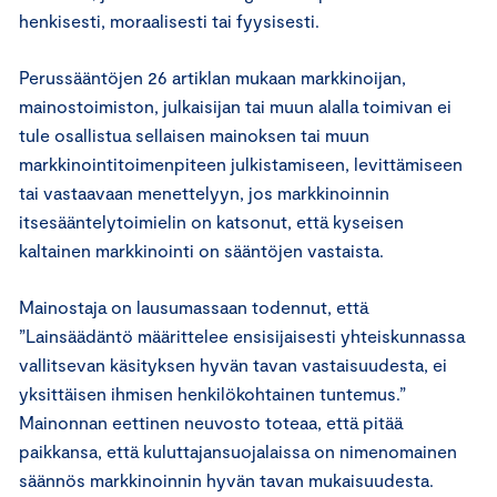
henkisesti, moraalisesti tai fyysisesti.
Perussääntöjen 26 artiklan mukaan markkinoijan,
mainostoimiston, julkaisijan tai muun alalla toimivan ei
tule osallistua sellaisen mainoksen tai muun
markkinointitoimenpiteen julkistamiseen, levittämiseen
tai vastaavaan menettelyyn, jos markkinoinnin
itsesääntelytoimielin on katsonut, että kyseisen
kaltainen markkinointi on sääntöjen vastaista.
Mainostaja on lausumassaan todennut, että
”Lainsäädäntö määrittelee ensisijaisesti yhteiskunnassa
vallitsevan käsityksen hyvän tavan vastaisuudesta, ei
yksittäisen ihmisen henkilökohtainen tuntemus.”
Mainonnan eettinen neuvosto toteaa, että pitää
paikkansa, että kuluttajansuojalaissa on nimenomainen
säännös markkinoinnin hyvän tavan mukaisuudesta.