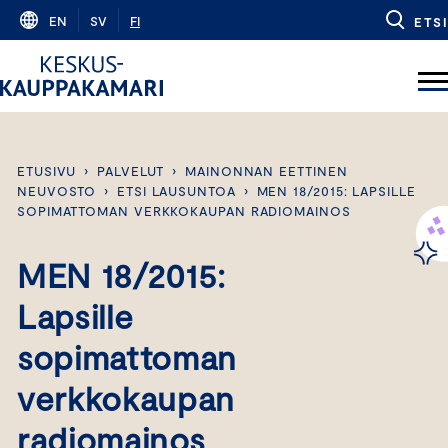
Skip
EN
SV
FI
ETSI
to
content
ETUSIVU
›
PALVELUT
›
MAINONNAN EETTINEN
NEUVOSTO
›
ETSI LAUSUNTOA
›
MEN 18/2015: LAPSILLE
SOPIMATTOMAN VERKKOKAUPAN RADIOMAINOS
MEN 18/2015:
Lapsille
sopimattoman
verkkokaupan
radiomainos