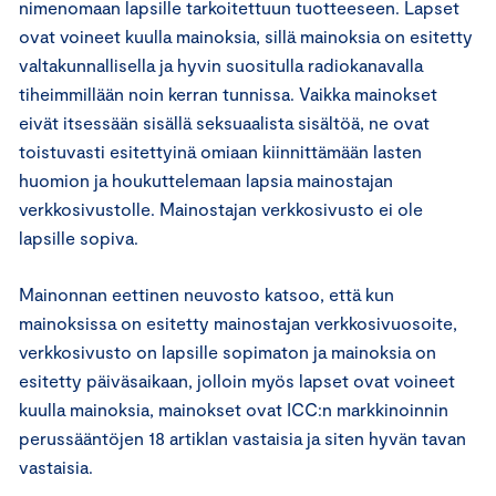
nimenomaan lapsille tarkoitettuun tuotteeseen. Lapset
ovat voineet kuulla mainoksia, sillä mainoksia on esitetty
valtakunnallisella ja hyvin suositulla radiokanavalla
tiheimmillään noin kerran tunnissa. Vaikka mainokset
eivät itsessään sisällä seksuaalista sisältöä, ne ovat
toistuvasti esitettyinä omiaan kiinnittämään lasten
huomion ja houkuttelemaan lapsia mainostajan
verkkosivustolle. Mainostajan verkkosivusto ei ole
lapsille sopiva.
Mainonnan eettinen neuvosto katsoo, että kun
mainoksissa on esitetty mainostajan verkkosivuosoite,
verkkosivusto on lapsille sopimaton ja mainoksia on
esitetty päiväsaikaan, jolloin myös lapset ovat voineet
kuulla mainoksia, mainokset ovat ICC:n markkinoinnin
perussääntöjen 18 artiklan vastaisia ja siten hyvän tavan
vastaisia.