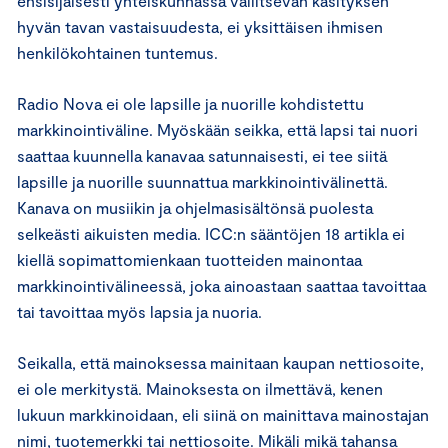
ensisijaisesti yhteiskunnassa vallitsevan käsityksen
hyvän tavan vastaisuudesta, ei yksittäisen ihmisen
henkilökohtainen tuntemus.
Radio Nova ei ole lapsille ja nuorille kohdistettu
markkinointiväline. Myöskään seikka, että lapsi tai nuori
saattaa kuunnella kanavaa satunnaisesti, ei tee siitä
lapsille ja nuorille suunnattua markkinointivälinettä.
Kanava on musiikin ja ohjelmasisältönsä puolesta
selkeästi aikuisten media. ICC:n sääntöjen 18 artikla ei
kiellä sopimattomienkaan tuotteiden mainontaa
markkinointivälineessä, joka ainoastaan saattaa tavoittaa
tai tavoittaa myös lapsia ja nuoria.
Seikalla, että mainoksessa mainitaan kaupan nettiosoite,
ei ole merkitystä. Mainoksesta on ilmettävä, kenen
lukuun markkinoidaan, eli siinä on mainittava mainostajan
nimi, tuotemerkki tai nettiosoite. Mikäli mikä tahansa