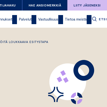
TIJAHAKU
HAE ANSIOMERKKIÄ
LIITY JÄSENEKSI
nnukset
Palvelut
Vastuullisuus
Tietoa meistä
ETSI
LÖITÄ LOUKKAAVA ESITYSTAPA