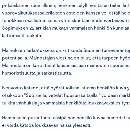
pitkäaikainen ruumiillinen, henkinen, älyllinen tai aisteihin li
vuorovaikutuksessa erilaisten esteiden kanssa voi estää heid
tehokkaan osallistumisensa yhteiskuntaan yhdenvertaisesti 
Sopimuksen 22 artiklan mukaan vammaisen henkilön kunniaa j
laittomasti loukata.
Mainoksen tarkoituksena on kritisoida Suomen turvevarant
potentiaalia. Mainostajan viestinä on ollut, että turpeen hyö
Mainostaja on korostanut lausumassaan mainosten suorasanai
humoristisuutta ja sarkastisuutta.
Neuvosto katsoo, että pyörätuolissa istuvan henkilön kuva 
otsikkoon ”Suo siellä, vetelät housuissa täällä.” voidaan mar
tulkita vanhuksia ja vammaisia henkilöitä loukkaavaksi esityst
Hameeseen pukeutunut aasipäinen henkilö kuvaa humoristise
ei voida katsoa loukkaavan naisia yleisesti.