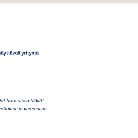
äyttävää yritystä
lät housuissa täällä”
anhuksia ja vammaisia