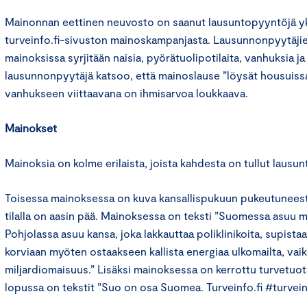
Mainonnan eettinen neuvosto on saanut lausuntopyyntöjä yks
turveinfo.fi-sivuston mainoskampanjasta. Lausunnonpyytäji
mainoksissa syrjitään naisia, pyörätuolipotilaita, vanhuksia j
lausunnonpyytäjä katsoo, että mainoslause ”löysät housuissa
vanhukseen viittaavana on ihmisarvoa loukkaava.
Mainokset
Mainoksia on kolme erilaista, joista kahdesta on tullut lausu
Toisessa mainoksessa on kuva kansallispukuun pukeutuneest
tilalla on aasin pää. Mainoksessa on teksti ”Suomessa asuu 
Pohjolassa asuu kansa, joka lakkauttaa poliklinikoita, supista
korviaan myöten ostaakseen kallista energiaa ulkomailta, vaikk
miljardiomaisuus.” Lisäksi mainoksessa on kerrottu turvetu
lopussa on tekstit ”Suo on osa Suomea. Turveinfo.fi #turvei