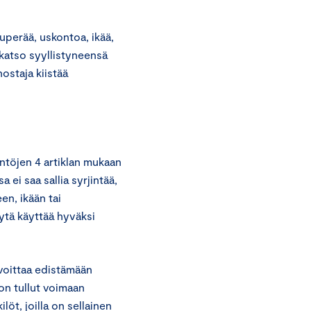
kuperää, uskontoa, ikää,
 katso syyllistyneensä
ostaja kiistää
ntöjen 4 artiklan mukaan
ei saa sallia syrjintää,
en, ikään tai
ytä käyttää hyväksi
voittaa edistämään
n tullut voimaan
öt, joilla on sellainen