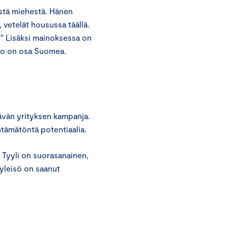
stä miehestä. Hänen
 vetelät housussa täällä.
e?” Lisäksi mainoksessa on
Suo on osa Suomea.
tävän yrityksen kampanja.
ämätöntä potentiaalia.
. Tyyli on suorasanainen,
 yleisö on saanut