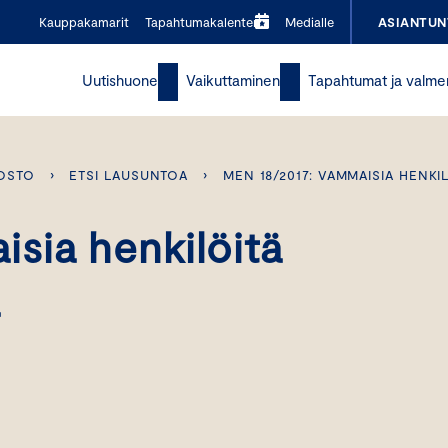
Kauppakamarit
Tapahtumakalenteri
Medialle
ASIANTUN
Uutishuone
Vaikuttaminen
Tapahtumat ja valme
OSTO
›
ETSI LAUSUNTOA
›
MEN 18/2017: VAMMAISIA HENKI
sia henkilöitä
a