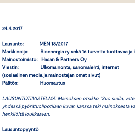
24.4.2017
Lausunto: MEN 18/2017
Markkinoija: Bioenergia ry sekä 16 turvetta tuottavaa ja k
Mainostoimisto: Hasan & Partners Oy
Viestin: Ulkomainonta, sanomalehti, internet
(sosiaalinen media ja mainostajan omat sivut)
Päätös: Huomautus
LAUSUNTOTIIVISTELMÄ: Mainoksen otsikko
”Suo siellä, vete
yhdessä
pyörätuolipotilaan kuvan kanssa teki mainoksesta v
henkilöitä loukkaavan.
Lausuntopyyntö