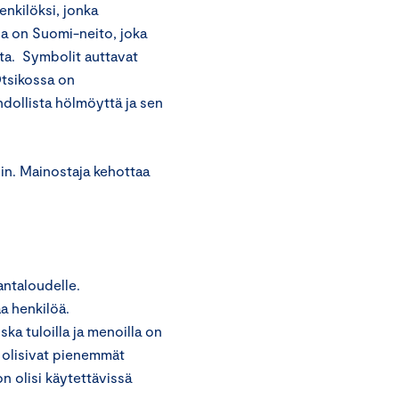
nkilöksi, jonka
na on Suomi-neito, joka
tta. Symbolit auttavat
Otsikossa on
dollista hölmöyttä ja sen
in. Mainostaja kehottaa
antaloudelle.
a henkilöä.
ka tuloilla ja menoilla on
 olisivat pienemmät
n olisi käytettävissä