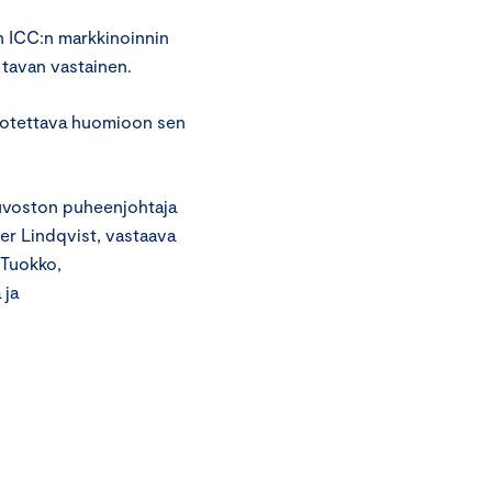
on ICC:n markkinoinnin
 tavan vastainen.
 otettava huomioon sen
euvoston puheenjohtaja
er Lindqvist, vastaava
 Tuokko,
 ja