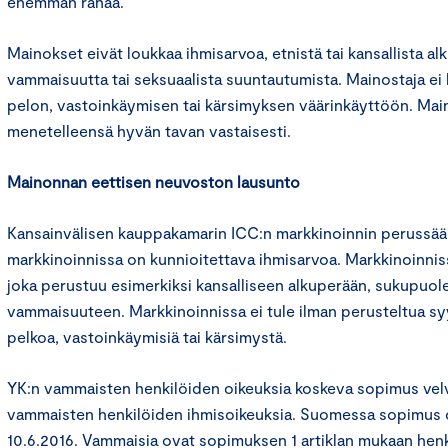
enemmän rahaa.
Mainokset eivät loukkaa ihmisarvoa, etnistä tai kansallista al
vammaisuutta tai seksuaalista suuntautumista. Mainostaja ei
pelon, vastoinkäymisen tai kärsimyksen väärinkäyttöön. Main
menetelleensä hyvän tavan vastaisesti.
Mainonnan eettisen neuvoston lausunto
Kansainvälisen kauppakamarin ICC:n markkinoinnin perussää
markkinoinnissa on kunnioitettava ihmisarvoa. Markkinoinnissa 
joka perustuu esimerkiksi kansalliseen alkuperään, sukupuole
vammaisuuteen. Markkinoinnissa ei tule ilman perusteltua sy
pelkoa, vastoinkäymisiä tai kärsimystä.
YK:n vammaisten henkilöiden oikeuksia koskeva sopimus vel
vammaisten henkilöiden ihmisoikeuksia. Suomessa sopimus o
10.6.2016. Vammaisia ovat sopimuksen 1 artiklan mukaan henkil