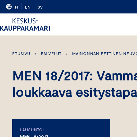
Skip
FI
EN
SV
to
content
ETUSIVU
›
PALVELUT
›
MAINONNAN EETTINEN NEUV
MEN 18/2017: Vammai
loukkaava esitystap
LAUSUNTO:
MEN 18/2017