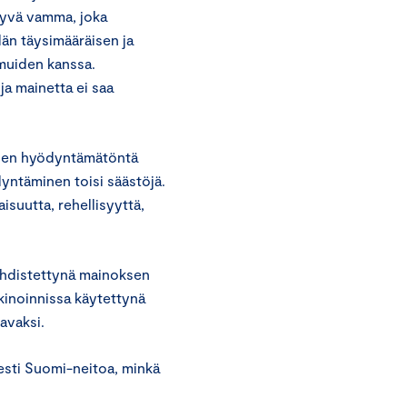
ittyvä vamma, joka
än täysimääräisen ja
muiden kanssa.
a mainetta ei saa
ojen hyödyntämätöntä
dyntäminen toisi säästöjä.
suutta, rehellisyyttä,
yhdistettynä mainoksen
kkinoinnissa käytettynä
avaksi.
sti Suomi-neitoa, minkä