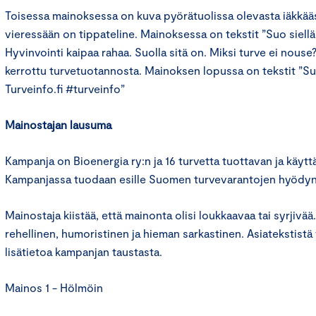
Toisessa mainoksessa on kuva pyörätuolissa olevasta iäkkää
vieressään on tippateline. Mainoksessa on tekstit ”Suo siellä,
Hyvinvointi kaipaa rahaa. Suolla sitä on. Miksi turve ei nous
kerrottu turvetuotannosta. Mainoksen lopussa on tekstit ”
Turveinfo.fi #turveinfo”
Mainostajan lausuma
Kampanja on Bioenergia ry:n ja 16 turvetta tuottavan ja käyt
Kampanjassa tuodaan esille Suomen turvevarantojen hyödynt
Mainostaja kiistää, että mainonta olisi loukkaavaa tai syrjivää
rehellinen, humoristinen ja hieman sarkastinen. Asiatekstistä
lisätietoa kampanjan taustasta.
Mainos 1 - Hölmöin