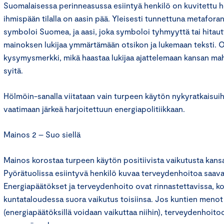
Suomalaisessa perinneasussa esiintyä henkilö on kuvitettu he
ihmispään tilalla on aasin pää. Yleisesti tunnettuna metafora
symboloi Suomea, ja aasi, joka symboloi tyhmyyttä tai hitau
mainoksen lukijaa ymmärtämään otsikon ja lukemaan teksti. 
kysymysmerkki, mikä haastaa lukijaa ajattelemaan kansan mah
syitä.
Hölmöin-sanalla viitataan vain turpeen käytön nykyratkaisuih
vaatimaan järkeä harjoitettuun energiapolitiikkaan.
Mainos 2 – Suo siellä
Mainos korostaa turpeen käytön positiivista vaikutusta kans
Pyörätuolissa esiintyvä henkilö kuvaa terveydenhoitoa saava
Energiapäätökset ja terveydenhoito ovat rinnastettavissa, kos
kuntataloudessa suora vaikutus toisiinsa. Jos kuntien menot
(energiapäätöksillä voidaan vaikuttaa niihin), terveydenhoitoo