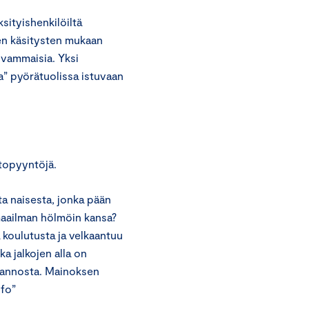
ityishenkilöiltä
en käsitysten mukaan
a vammaisia. Yksi
” pyörätuolissa istuvaan
ntopyyntöjä.
a naisesta, jonka pään
maailman hölmöin kansa?
a koulutusta ja velkaantuu
a jalkojen alla on
otannosta. Mainoksen
nfo”