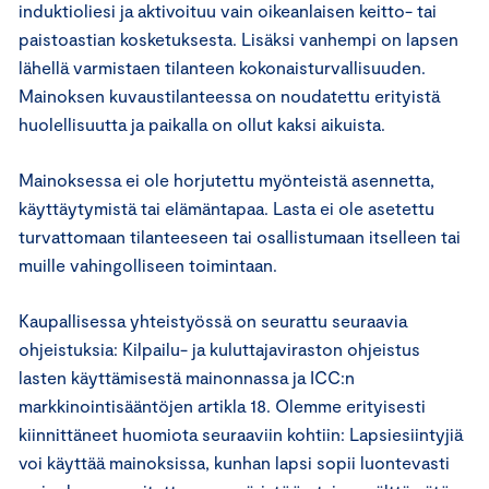
induktioliesi ja aktivoituu vain oikeanlaisen keitto- tai
paistoastian kosketuksesta. Lisäksi vanhempi on lapsen
lähellä varmistaen tilanteen kokonaisturvallisuuden.
Mainoksen kuvaustilanteessa on noudatettu erityistä
huolellisuutta ja paikalla on ollut kaksi aikuista.
Mainoksessa ei ole horjutettu myönteistä asennetta,
käyttäytymistä tai elämäntapaa. Lasta ei ole asetettu
turvattomaan tilanteeseen tai osallistumaan itselleen tai
muille vahingolliseen toimintaan.
Kaupallisessa yhteistyössä on seurattu seuraavia
ohjeistuksia: Kilpailu- ja kuluttajaviraston ohjeistus
lasten käyttämisestä mainonnassa ja ICC:n
markkinointisääntöjen artikla 18. Olemme erityisesti
kiinnittäneet huomiota seuraaviin kohtiin: Lapsiesiintyjiä
voi käyttää mainoksissa, kunhan lapsi sopii luontevasti