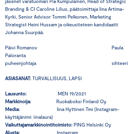
jäsenet varatuomari Pia Kumpulainen, Head of Strategic
Branding & CI Caroline Lilius, päätoimittaja Iina Artima-
Kyrki, Senior Advisor Tommi Pelkonen, Marketing
Strategist Heini Hussam ja oikeustieteen kandidaatti
Johanna Suurpää.
Päivi Romanov Paula
Paloranta
puheenjohtaja sihteeri
ASIASANAT:
TURVALLISUUS, LAPSI
Lausunto:
MEN 19/2021
Markkinoija:
Ruokaboksi Finland Oy
Media:
Iina Hyttinen Tmi (Instagram-
käyttäjänimi: iinalaura)
Vaikuttajamarkkinointitoimisto:
PING Helsinki Oy
Alusta:
Instagram