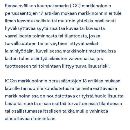
Kansainvälisen kauppakamarin (ICC) markkinoinnin
perussääntöjen 17 artiklan mukaan markkinoinnin ei tule
ilman kasvatuksellista tai muutoin yhteiskunnallisesti
hyväksyttävää syytä sisältää kuvaa tai kuvausta
vaarallisesta toiminnasta tai tilanteesta, jossa
turvallisuuteen tai terveyteen liittyvät seikat
laiminlyödään. Kuvallisessa markkinointimateriaalissa
lasten tulee esiintyä aikuisten valvonnassa, jos
tuotteeseen tai toimintaan liittyy turvallisuusriski.
ICC:n markkinoinnin perussääntöjen 18 artiklan mukaan
lapsille tai nuorille kohdistetussa tai heitä esittävässä
markkinoinnissa on noudatettava erityistä huolellisuutta.
Lasta tai nuorta ei saa esittää turvattomassa tilanteessa
tai osallistumassa itselleen taikka muille vahinkoa
aiheuttavaan toimintaan.