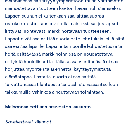
mainoksessa esitettyyn ympäristöön tai on välttämätön
mainostettavan tuotteen käytön havainnollistamiseksi.
Lapsen suuhun ei kuitenkaan saa laittaa suoraa
ostokehotusta. Lapsia voi olla mainoksissa, jos lapset
liittyvät luontevasti markkinoitavaan tuotteeseen.
Lapset eivät saa esittää suoria ostokehotuksia, eikä niitä
saa esittää lapsille. Lapsille tai nuorille kohdistetussa tai
heitä esittävässä markkinoinnissa on noudatettava
erityistä huolellisuutta. Tällaisessa viestinnässä ei saa
horjuttaa myönteistä asennetta, käyttäytymistä tai
elämäntapaa. Lasta tai nuorta ei saa esittää
turvattomassa tilanteessa tai osallistumassa itselleen
taikka muille vahinkoa aiheuttavaan toimintaan.
Mainonnan eettisen neuvoston lausunto
Sovellettavat säännöt