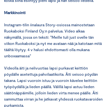
koska siinä esiintyy pieni lapsi ja hän seisoo liedellä.
Markkinointi
Instagram-tilin iinalaura Story-osiossa mainostetaan
Ruokaboksi Finland Oy:n palvelua. Video alkaa
näkymällä, jossa on teksti: ”Meille tuli just ovelle tän
viikon Ruokaboksi ja nyt me avataan nää ja katotaan mitä
täältä löytyy. 4 v halusi ehdottomasti olla mukana
unboxaamassa”
Videolla äiti ja nelivuotias lapsi purkavat keittiön
pöydälle asetettuja pahvilaatikoita. Äiti seisoo pöydän
takana. Lapsi vuoroin istuu ja vuoroin kävelee keittiön
työpöydällä ja lieden päällä. Välillä lapsi astuu lieden
säätönäppäimille, jolloin lieden virta menee päälle. Äiti
sammuttaa virran ja he jatkavat yhdessä ruokatavaroiden
purkamista.