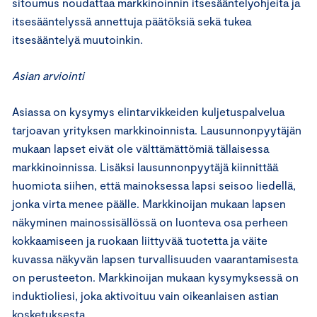
sitoumus noudattaa markkinoinnin itsesääntelyohjeita ja
itsesääntelyssä annettuja päätöksiä sekä tukea
itsesääntelyä muutoinkin.
Asian arviointi
Asiassa on kysymys elintarvikkeiden kuljetuspalvelua
tarjoavan yrityksen markkinoinnista. Lausunnonpyytäjän
mukaan lapset eivät ole välttämättömiä tällaisessa
markkinoinnissa. Lisäksi lausunnonpyytäjä kiinnittää
huomiota siihen, että mainoksessa lapsi seisoo liedellä,
jonka virta menee päälle. Markkinoijan mukaan lapsen
näkyminen mainossisällössä on luonteva osa perheen
kokkaamiseen ja ruokaan liittyvää tuotetta ja väite
kuvassa näkyvän lapsen turvallisuuden vaarantamisesta
on perusteeton. Markkinoijan mukaan kysymyksessä on
induktioliesi, joka aktivoituu vain oikeanlaisen astian
kosketuksesta.