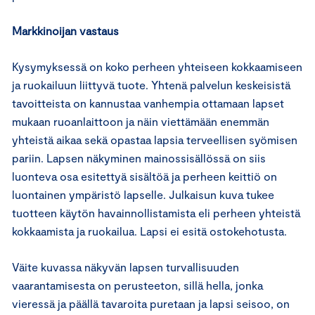
Markkinoijan vastaus
Kysymyksessä on koko perheen yhteiseen kokkaamiseen
ja ruokailuun liittyvä tuote. Yhtenä palvelun keskeisistä
tavoitteista on kannustaa vanhempia ottamaan lapset
mukaan ruoanlaittoon ja näin viettämään enemmän
yhteistä aikaa sekä opastaa lapsia terveellisen syömisen
pariin. Lapsen näkyminen mainossisällössä on siis
luonteva osa esitettyä sisältöä ja perheen keittiö on
luontainen ympäristö lapselle. Julkaisun kuva tukee
tuotteen käytön havainnollistamista eli perheen yhteistä
kokkaamista ja ruokailua. Lapsi ei esitä ostokehotusta.
Väite kuvassa näkyvän lapsen turvallisuuden
vaarantamisesta on perusteeton, sillä hella, jonka
vieressä ja päällä tavaroita puretaan ja lapsi seisoo, on