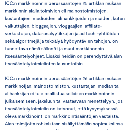
ICC:n markkinoinnin perussääntöjen 25 artiklan mukaan
markkinnin alalla toimivien eli mainostoimistojen,
kustantajien, medioiden, alihankkijoiden ja muiden, kuten
vaikuttajien, bloggaajien, vloggaajien, affiliate-
verkostojen, data-analyytikkojen ja ad tech -yhtiöiden
sekä algoritmejä ja tekoälyä hyödyntävien tahojen, on
tunnettava nämä säännöt ja muut markkinonnin
itsesääntelyohjeet. Lisäksi heidän on perehdyttävä alan
itsesääntelytoimielinten lausuntoihin.
ICC:n markkinoinnin perussääntöjen 26 artiklan mukaan
markkinoijan, mainostoimiston, kustantajan, median tai
alihankkijan ei tule osallistua sellaisen markkinoinnin
julkaisemiseen, jakeluun tai vastaavaan menettelyyn, jos
itsesääntelytoimielin on katsonut, että kysymyksessä
oleva markkinointi on markkinointisääntöjen vastaista.
Alan toimijoita rohkaistaan sisällyttämään sopimuksiinsa