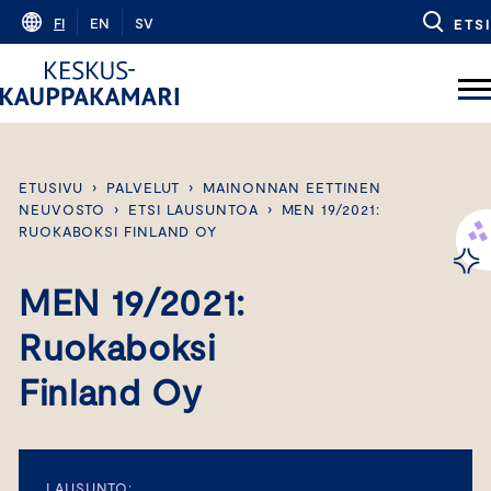
Skip
FI
EN
SV
ETSI
to
content
ETUSIVU
›
PALVELUT
›
MAINONNAN EETTINEN
NEUVOSTO
›
ETSI LAUSUNTOA
›
MEN 19/2021:
RUOKABOKSI FINLAND OY
MEN 19/2021:
Ruokaboksi
Finland Oy
LAUSUNTO: