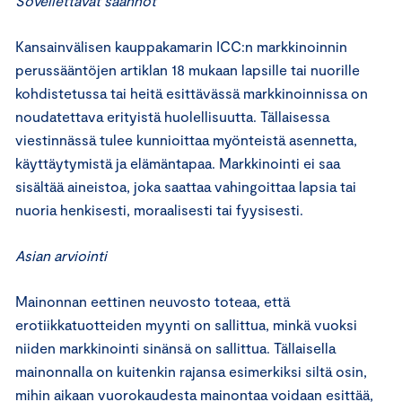
Sovellettavat säännöt
Kansainvälisen kauppakamarin ICC:n markkinoinnin
perussääntöjen artiklan 18 mukaan lapsille tai nuorille
kohdistetussa tai heitä esittävässä markkinoinnissa on
noudatettava erityistä huolellisuutta. Tällaisessa
viestinnässä tulee kunnioittaa myönteistä asennetta,
käyttäytymistä ja elämäntapaa. Markkinointi ei saa
sisältää aineistoa, joka saattaa vahingoittaa lapsia tai
nuoria henkisesti, moraalisesti tai fyysisesti.
Asian arviointi
Mainonnan eettinen neuvosto toteaa, että
erotiikkatuotteiden myynti on sallittua, minkä vuoksi
niiden markkinointi sinänsä on sallittua. Tällaisella
mainonnalla on kuitenkin rajansa esimerkiksi siltä osin,
mihin aikaan vuorokaudesta mainontaa voidaan esittää,