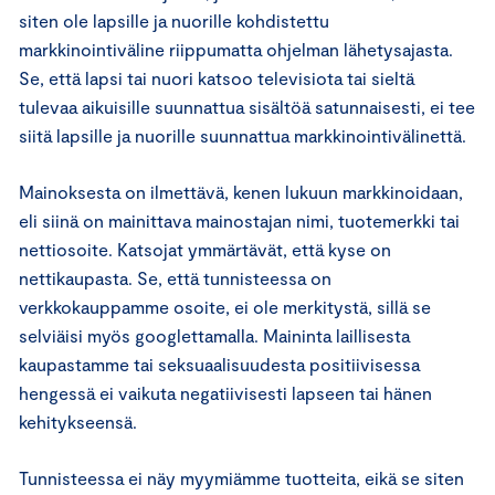
siten ole lapsille ja nuorille kohdistettu
markkinointiväline riippumatta ohjelman lähetysajasta.
Se, että lapsi tai nuori katsoo televisiota tai sieltä
tulevaa aikuisille suunnattua sisältöä satunnaisesti, ei tee
siitä lapsille ja nuorille suunnattua markkinointivälinettä.
Mainoksesta on ilmettävä, kenen lukuun markkinoidaan,
eli siinä on mainittava mainostajan nimi, tuotemerkki tai
nettiosoite. Katsojat ymmärtävät, että kyse on
nettikaupasta. Se, että tunnisteessa on
verkkokauppamme osoite, ei ole merkitystä, sillä se
selviäisi myös googlettamalla. Maininta laillisesta
kaupastamme tai seksuaalisuudesta positiivisessa
hengessä ei vaikuta negatiivisesti lapseen tai hänen
kehitykseensä.
Tunnisteessa ei näy myymiämme tuotteita, eikä se siten