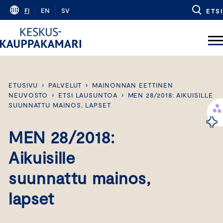
Skip
FI
EN
SV
ETSI
to
content
ETUSIVU
›
PALVELUT
›
MAINONNAN EETTINEN
NEUVOSTO
›
ETSI LAUSUNTOA
›
MEN 28/2018: AIKUISILLE
SUUNNATTU MAINOS, LAPSET
MEN 28/2018:
Aikuisille
suunnattu mainos,
lapset