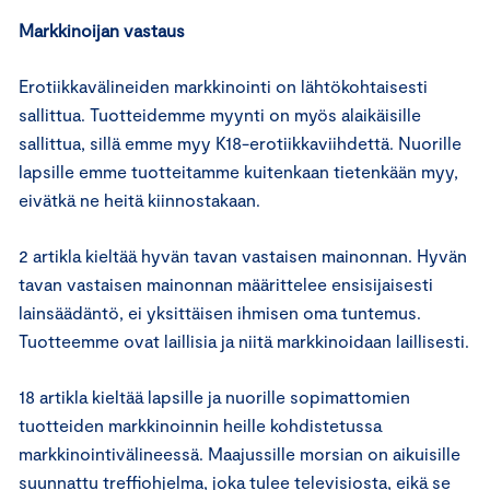
Markkinoijan vastaus
Erotiikkavälineiden markkinointi on lähtökohtaisesti
sallittua. Tuotteidemme myynti on myös alaikäisille
sallittua, sillä emme myy K18-erotiikkaviihdettä. Nuorille
lapsille emme tuotteitamme kuitenkaan tietenkään myy,
eivätkä ne heitä kiinnostakaan.
2 artikla kieltää hyvän tavan vastaisen mainonnan. Hyvän
tavan vastaisen mainonnan määrittelee ensisijaisesti
lainsäädäntö, ei yksittäisen ihmisen oma tuntemus.
Tuotteemme ovat laillisia ja niitä markkinoidaan laillisesti.
18 artikla kieltää lapsille ja nuorille sopimattomien
tuotteiden markkinoinnin heille kohdistetussa
markkinointivälineessä. Maajussille morsian on aikuisille
suunnattu treffiohjelma, joka tulee televisiosta, eikä se