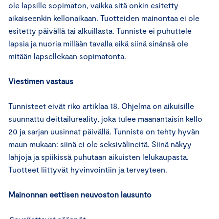
ole lapsille sopimaton, vaikka sitä onkin esitetty
aikaiseenkin kellonaikaan. Tuotteiden mainontaa ei ole
esitetty päivällä tai alkuillasta. Tunniste ei puhuttele
lapsia ja nuoria millään tavalla eikä siinä sinänsä ole
mitään lapsellekaan sopimatonta.
Viestimen vastaus
Tunnisteet eivät riko artiklaa 18. Ohjelma on aikuisille
suunnattu deittailureality, joka tulee maanantaisin kello
20 ja sarjan uusinnat päivällä. Tunniste on tehty hyvän
maun mukaan: siinä ei ole seksivälineitä. Siinä näkyy
lahjoja ja spiikissä puhutaan aikuisten lelukaupasta.
Tuotteet liittyvät hyvinvointiin ja terveyteen.
Mainonnan eettisen neuvoston lausunto