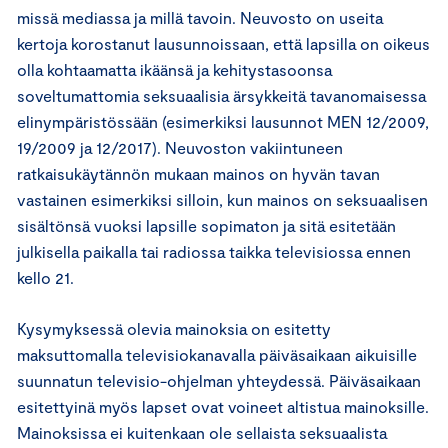
missä mediassa ja millä tavoin. Neuvosto on useita
kertoja korostanut lausunnoissaan, että lapsilla on oikeus
olla kohtaamatta ikäänsä ja kehitystasoonsa
soveltumattomia seksuaalisia ärsykkeitä tavanomaisessa
elinympäristössään (esimerkiksi lausunnot MEN 12/2009,
19/2009 ja 12/2017). Neuvoston vakiintuneen
ratkaisukäytännön mukaan mainos on hyvän tavan
vastainen esimerkiksi silloin, kun mainos on seksuaalisen
sisältönsä vuoksi lapsille sopimaton ja sitä esitetään
julkisella paikalla tai radiossa taikka televisiossa ennen
kello 21.
Kysymyksessä olevia mainoksia on esitetty
maksuttomalla televisiokanavalla päiväsaikaan aikuisille
suunnatun televisio-ohjelman yhteydessä. Päiväsaikaan
esitettyinä myös lapset ovat voineet altistua mainoksille.
Mainoksissa ei kuitenkaan ole sellaista seksuaalista