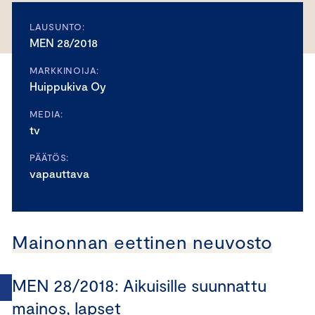
LAUSUNTO:
MEN 28/2018
MARKKINOIJA:
Huippukiva Oy
MEDIA:
tv
PÄÄTÖS:
vapauttava
Mainonnan eettinen neuvosto
MEN 28/2018: Aikuisille suunnattu
mainos, lapset