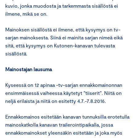
kuvio, jonka muodosta ja tarkemmasta sisällöstä ei
ilmene, mikä se on.
Mainoksen sisällöstä ei ilmene, että kysymys on tv-
sarjan mainoksesta. Siinä ei mainita sarjan nimeä eikä
sitä, että kysymys on Kutonen-kanavan tulevasta
sisällöstä.
Mainostajan lausuma
Kyseessä on 12 apinaa -tv-sarjan ennakkomainonnan
ensimmäisessä vaiheessa käytetyt ”tiiserit”. Niitä on
neljä erilaista ja niitä on esitetty 4.7.-7.8.2016.
Ennakkomainos esitetään kanavan tunnuksilla erotetulla
mainoskatkolla kanavan trailerointipaikalla, jossa
ennakkomainokset yleensäkin esitetään ja joka myös