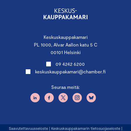
Keskuskauppakamari
PL 1000, Alvar Aallon katu 5 C
00101 Helsinki
09 4242 6200
keskuskauppakamari@chamber.fi
Seuraa meitä:
Saavutettavuusseloste
|
Keskuskauppakamarin tietosuojaseloste
|