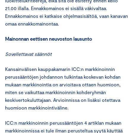
luokittelukriteerejä, eikä sitä ole esitetty ennen kello
21.00 illalla. Ennakkomainos ei sisällä väkivaltaa.
Ennakkomainos ei katkaise ohjelmasisältöä, vaan kanavan
omaa ennakkomainontaa.
Mainonnan eettisen neuvoston lausunto
Sovellettavat säännöt
Kansainvälisen kauppakamarin ICC:n markkinoinnin
perussääntöjen johdannon tulkintaa koskevan kohdan
mukaan markkinointia on arvioitava ottaen huomioon,
miten se vaikuttaa markkinoinnin kohderyhmän
keskivertokuluttajaan. Arvioinnissa on lisäksi otettava
huomioon markkinointiväline.
ICC:n markkinoinnin perussääntöjen 4 artiklan mukaan
markkinoinnissa ei tule ilman perusteltua syytä käyttää