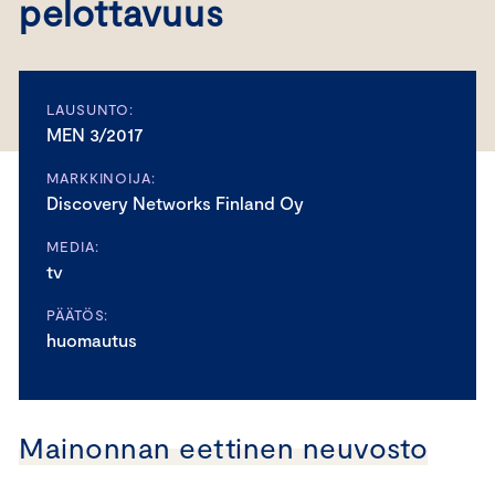
pelottavuus
LAUSUNTO:
MEN 3/2017
MARKKINOIJA:
Discovery Networks Finland Oy
MEDIA:
tv
PÄÄTÖS:
huomautus
Mainonnan eettinen neuvosto