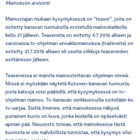
Mainoksen arviointi
Mainostajan mukaan kysymyksessä on ”teaser”, joita on
esitetty kanavan tunnuksilla erotetulla mainoskatkolla
kello 21 jälkeen. Teasereita on esitetty 4.7.2016 alkaen ja
varsinaisia tv-ohjelman ennakkomainoksia (trailereita) on
esitetty 31.7.2016 alkaen eli useita viikkoja teasereiden
esittämisen jälkeen.
Teasereissa ei mainita mainostettavan ohjelman nimeä.
Niissä ei myöskään näytetä Kutonen-kanavan tunnusta,
josta katsoja voisi päätellä, että kysymyksessä on tv-
ohjelman mainos. Tv-kanavan verkkosivuilla esitellään ko.
tv-sarjaa. Sieltä ilmenee, että mainoksessa näkyvä
punainen kuvio on kuva, jonka keskellä on epäselvästi
apinan pää. Neuvosto toteaa, että mainoksessa tästä
kuviosta ei ole mahdollista tunnistaa, että kysymys olisi