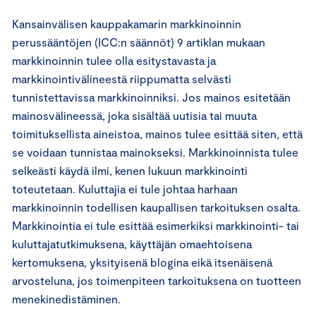
Kansainvälisen kauppakamarin markkinoinnin
perussääntöjen (ICC:n säännöt) 9 artiklan mukaan
markkinoinnin tulee olla esitystavasta ja
markkinointivälineestä riippumatta selvästi
tunnistettavissa markkinoinniksi. Jos mainos esitetään
mainosvälineessä, joka sisältää uutisia tai muuta
toimituksellista aineistoa, mainos tulee esittää siten, että
se voidaan tunnistaa mainokseksi. Markkinoinnista tulee
selkeästi käydä ilmi, kenen lukuun markkinointi
toteutetaan. Kuluttajia ei tule johtaa harhaan
markkinoinnin todellisen kaupallisen tarkoituksen osalta.
Markkinointia ei tule esittää esimerkiksi markkinointi- tai
kuluttajatutkimuksena, käyttäjän omaehtoisena
kertomuksena, yksityisenä blogina eikä itsenäisenä
arvosteluna, jos toimenpiteen tarkoituksena on tuotteen
menekinedistäminen.