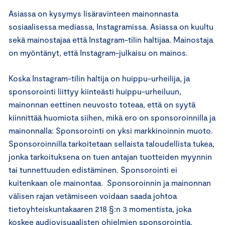
Asiassa on kysymys lisäravinteen mainonnasta
sosiaalisessa mediassa, Instagramissa. Asiassa on kuultu
sekä mainostajaa että Instagram-tilin haltijaa. Mainostaja
on myöntänyt, että Instagram-julkaisu on mainos.
Koska Instagram-tilin haltija on huippu-urheilija, ja
sponsorointi liittyy kiinteästi huippu-urheiluun,
mainonnan eettinen neuvosto toteaa, että on syytä
kiinnittää huomiota siihen, mikä ero on sponsoroinnilla ja
mainonnalla: Sponsorointi on yksi markkinoinnin muoto.
Sponsoroinnilla tarkoitetaan sellaista taloudellista tukea,
jonka tarkoituksena on tuen antajan tuotteiden myynnin
tai tunnettuuden edistäminen. Sponsorointi ei
kuitenkaan ole mainontaa. Sponsoroinnin ja mainonnan
välisen rajan vetämiseen voidaan saada johtoa
tietoyhteiskuntakaaren 218 §:n 3 momentista, joka
koskee audiovisuaalisten ohjelmien sponsorointia.