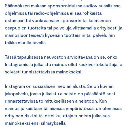
Säännöksen mukaan sponsoroiduissa audiovisuaalisissa
ohjelmissa tai radio-ohjelmissa ei saa rohkaista
ostamaan tai vuokraamaan sponsorin tai kolmannen
osapuolen tuotteita tai palveluja viittaamalla erityisesti ja
mainosluonteisesti kyseisiin tuotteisiin tai palveluihin
taikka muulla tavalla.
Tässä tapauksessa neuvoston arvioitavana on se, onko
Instagramissa julkaistu mainos ollut keskivertokuluttajalle
selvästi tunnistettavissa mainokseksi.
Instagram on sosiaalisen median alusta. Se on kuvien
jakopalvelu, jossa julkaistu aineisto on pääsääntöisesti
rinnastettavissa toimitukselliseen aineistoon. Kun
mainos julkaistaan tällaisessa ympäristössä, on olemassa
erityinen riski siitä, ettei kuluttaja tunnista julkaisua
mainokseksi ensi silmäyksellä.