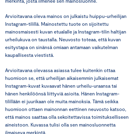
merkintä, josta ilmenee sen mainosluonne.
Arvioitavana oleva mainos on julkaistu huippu-urheilijan
Instagram-tilillä. Mainostettu tuote on sijoitettu
mainosmaisesti kuvan etualalle ja Instagram-tilin haltijan
urheilukuva on taustalla. Neuvosto toteaa, että kuvan
esitystapa on sinänsä omiaan antamaan vaikutelman
kaupallisesta viestistä.
Arvioitavana olevassa asiassa tulee kuitenkin ottaa
huomioon se, että urheilijan aikaisemmin julkaisemat
Instagram-kuvat kuvaavat hänen urheilu-uraansa tai
hänen henkilöönsä liittyviä asioita. Hänen Instagram-
tilillään ei juurikaan ole muita mainoksia. Tämä seikka
huomioon ottaen mainonnan eettinen neuvosto katsoo,
että mainos saattaa olla sekoitettavissa toimitukselliseen
aineistoon. Kuvassa tulisi olla sen mainosluonnetta
ilmaiseva merkintä.