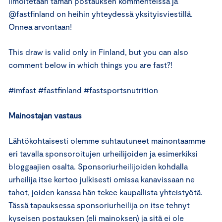
ilmoitetaan tämän postauksen kommenteissa ja
@fastfinland on heihin yhteydessä yksityisviestillä.
Onnea arvontaan!
This draw is valid only in Finland, but you can also
comment below in which things you are fast?!
#imfast #fastfinland #fastsportsnutrition
Mainostajan vastaus
Lähtökohtaisesti olemme suhtautuneet mainontaamme
eri tavalla sponsoroitujen urheilijoiden ja esimerkiksi
bloggaajien osalta. Sponsoriurheilijoiden kohdalla
urheilija itse kertoo julkisesti omissa kanavissaan ne
tahot, joiden kanssa hän tekee kaupallista yhteistyötä.
Tässä tapauksessa sponsoriurheilija on itse tehnyt
kyseisen postauksen (eli mainoksen) ja sitä ei ole