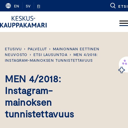
Skip
EN
SV
FI
ETSI
to
content
ETUSIVU
›
PALVELUT
›
MAINONNAN EETTINEN
NEUVOSTO
›
ETSI LAUSUNTOA
›
MEN 4/2018:
INSTAGRAM-MAINOKSEN TUNNISTETTAVUUS
MEN 4/2018:
Instagram-
mainoksen
tunnistettavuus