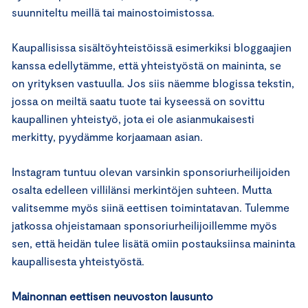
suunniteltu meillä tai mainostoimistossa.
Kaupallisissa sisältöyhteistöissä esimerkiksi bloggaajien
kanssa edellytämme, että yhteistyöstä on maininta, se
on yrityksen vastuulla. Jos siis näemme blogissa tekstin,
jossa on meiltä saatu tuote tai kyseessä on sovittu
kaupallinen yhteistyö, jota ei ole asianmukaisesti
merkitty, pyydämme korjaamaan asian.
Instagram tuntuu olevan varsinkin sponsoriurheilijoiden
osalta edelleen villilänsi merkintöjen suhteen. Mutta
valitsemme myös siinä eettisen toimintatavan. Tulemme
jatkossa ohjeistamaan sponsoriurheilijoillemme myös
sen, että heidän tulee lisätä omiin postauksiinsa maininta
kaupallisesta yhteistyöstä.
Mainonnan eettisen neuvoston lausunto