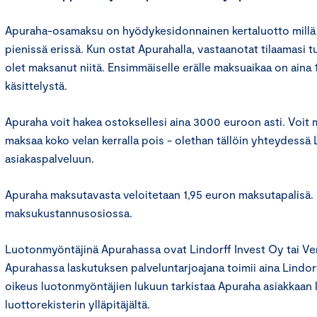
Apuraha-osamaksu on hyödykesidonnainen kertaluotto millä
pienissä erissä. Kun ostat Apurahalla, vastaanotat tilaamasi 
olet maksanut niitä. Ensimmäiselle erälle maksuaikaa on aina 
käsittelystä.
Apuraha voit hakea ostoksellesi aina 3000 euroon asti. Voit 
maksaa koko velan kerralla pois - olethan tällöin yhteydessä 
asiakaspalveluun.
Apuraha maksutavasta veloitetaan 1,95 euron maksutapalisä. 
maksukustannusosiossa.
Luotonmyöntäjinä Apurahassa ovat Lindorff Invest Oy tai V
Apurahassa laskutuksen palveluntarjoajana toimii aina Lindorf
oikeus luotonmyöntäjien lukuun tarkistaa Apuraha asiakkaan 
luottorekisterin ylläpitäjältä.