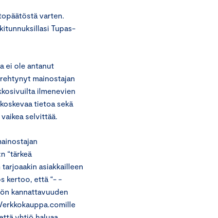
ttopäätöstä varten.
kitunnuksillasi Tupas-
 ei ole antanut
rehtynyt mainostajan
kosivuilta ilmenevien
 koskevaa tietoa sekä
vaikea selvittää.
mainostajan
n “tärkeä
tarjoaakin asiakkailleen
s kertoo, että “- -
htiön kannattavuuden
 Verkkokauppa.comille
ttä yhtiö haluaa