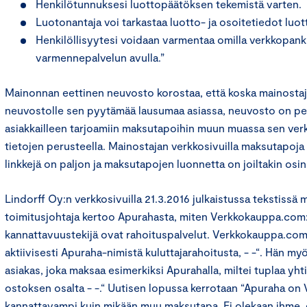
Henkilötunnuksesi luottopäätöksen tekemistä varten.
Luotonantaja voi tarkastaa luotto- ja osoitetiedot luo
Henkilöllisyytesi voidaan varmentaa omilla verkkopank
varmennepalvelun avulla.”
Mainonnan eettinen neuvosto korostaa, että koska mainostaja
neuvostolle sen pyytämää lausumaa asiassa, neuvosto on pe
asiakkailleen tarjoamiin maksutapoihin muun muassa sen verk
tietojen perusteella. Mainostajan verkkosivuilla maksutapoja
linkkejä on paljon ja maksutapojen luonnetta on joiltakin osin 
Lindorff Oy:n verkkosivuilla 21.3.2016 julkaistussa tekstissä 
toimitusjohtaja kertoo Apurahasta, miten Verkkokauppa.com:
kannattavuustekijä ovat rahoituspalvelut. Verkkokauppa.com 
aktiivisesti Apuraha-nimistä kuluttajarahoitusta, - -“. Hän myö
asiakas, joka maksaa esimerkiksi Apurahalla, miltei tuplaa y
ostoksen osalta - -.“ Uutisen lopussa kerrotaan “Apuraha on
kannattavampi kuin mikään muu maksutapa. Ei olekaan ihme, e