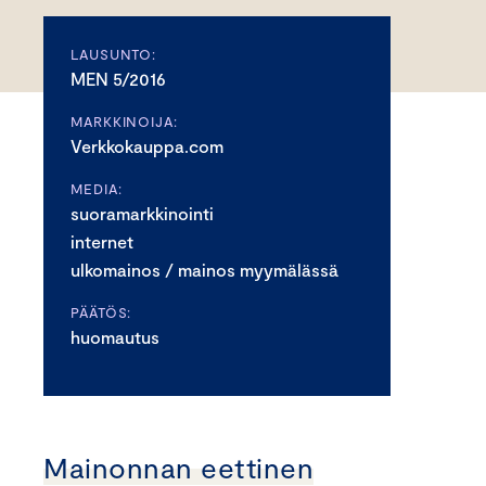
LAUSUNTO:
MEN 5/2016
MARKKINOIJA:
Verkkokauppa.com
MEDIA:
suoramarkkinointi
internet
ulkomainos / mainos myymälässä
PÄÄTÖS:
huomautus
Mainonnan eettinen