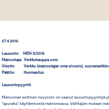
27.4.2016
Lausunto: MEN 5/2016
Mainostaja: Verkkokauppa.com
Viestin:
Verkko (mainostajan oma sivusto), suoramarkkin
Päätös: Huomautus
Lausuntopyyntö
Mainonnan eettinen neuvosto on saanut lausuntopyyntöjä yks
”apuraha” käyttämisestä mainonnassa. Valittajien mukaan ma