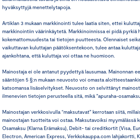
hyväksyttyjä menettelytapoja.
Artiklan 3 mukaan markkinointi tulee laatia siten, ettei kulutt
markkinointiin väärinkäytetä. Markkinoinnissa ei pidä pyrkiä
kokemattomuudesta tai tietojen puutteesta. Olennaiset seika
vaikuttavan kuluttajan päätöksentekoon, tulee antaa kuluttajal
ajankohtana, että kuluttaja voi ottaa ne huomioon.
Mainostaja ei ole antanut pyydettyä lausumaa. Mainonnan e
sääntöjen 5 §:n mukaan neuvosto voi omasta aloitteestaankin
katsomansa lisäselvitykset. Neuvosto on selvittänyt mainost
ilmenevien tietojen perusteella sitä, mikä ”apuraha-osamaksu
Mainostajan verkkosivulla “maksutavat” kerrotaan siitä, millais
mainostajan tuotteita voi ostaa. Maksutavoiksi myymälässä k
Osamaksu (Klarna Erämaksu), Debit- tai creditkortit (Visa, Eu
Electron, American Express, Verkkokauppa.com lahjakortti, Kla