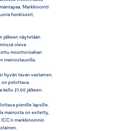
ämäntapaa. Markkinointi
nuoria henkisesti,
en jälkeen näytetään
ynnissä oleva
tettu moottorisahan
en mainostauoilla.
isi hyvän tavan vastainen.
 on pelottava.
 kello 21.00 jälkeen.
ttava pienille lapsille.
a mainosta on esitetty,
e ICC:n markkinoinnin
stainen.