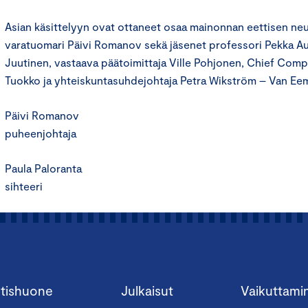
Asian käsittelyyn ovat ottaneet osaa mainonnan eettisen n
varatuomari Päivi Romanov sekä jäsenet professori Pekka Aul
Juutinen, vastaava päätoimittaja Ville Pohjonen, Chief Compl
Tuokko ja yhteiskuntasuhdejohtaja Petra Wikström – Van Ee
Päivi Romanov
puheenjohtaja
Paula Paloranta
sihteeri
tishuone
Julkaisut
Vaikuttami