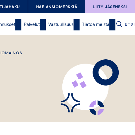
TIJAHAKU
HAE ANSIOMERKKIÄ
LIITY JÄSENEKSI
nnukset
Palvelut
Vastuullisuus
Tietoa meistä
ETSI
ISIOMAINOS