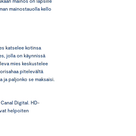
kaan mainos on lapsille
lman mainostauolla kello
es katselee kotinsa
s, jolla on käynnissä
oleva mies keskustelee
orisahaa pitelevältä
 ja paljonko se maksaisi.
 Canal Digital. HD-
vat helpoiten