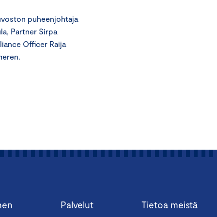
euvoston puheenjohtaja
a, Partner Sirpa
iance Officer Raija
meren.
nen
Palvelut
Tietoa meistä