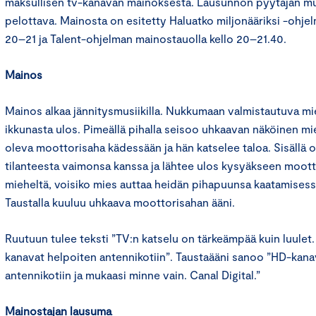
maksullisen tv-kanavan mainoksesta. Lausunnon pyytäjän mu
pelottava. Mainosta on esitetty Haluatko miljonääriksi -ohje
20–21 ja Talent-ohjelman mainostauolla kello 20–21.40.
Mainos
Mainos alkaa jännitysmusiikilla. Nukkumaan valmistautuva mi
ikkunasta ulos. Pimeällä pihalla seisoo uhkaavan näköinen mie
oleva moottorisaha kädessään ja hän katselee taloa. Sisällä 
tilanteesta vaimonsa kanssa ja lähtee ulos kysyäkseen moott
mieheltä, voisiko mies auttaa heidän pihapuunsa kaatamisessa
Taustalla kuuluu uhkaava moottorisahan ääni.
Ruutuun tulee teksti ”TV:n katselu on tärkeämpää kuin luulet.
kanavat helpoiten antennikotiin”. Taustaääni sanoo ”HD-kana
antennikotiin ja mukaasi minne vain. Canal Digital.”
Mainostajan lausuma