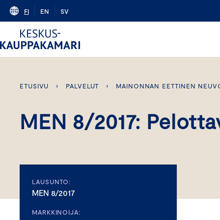
Skip
FI
EN
SV
to
content
ETUSIVU
›
PALVELUT
›
MAINONNAN EETTINEN NEUV
MEN 8/2017: Pelotta
LAUSUNTO:
MEN 8/2017
MARKKINOIJA: