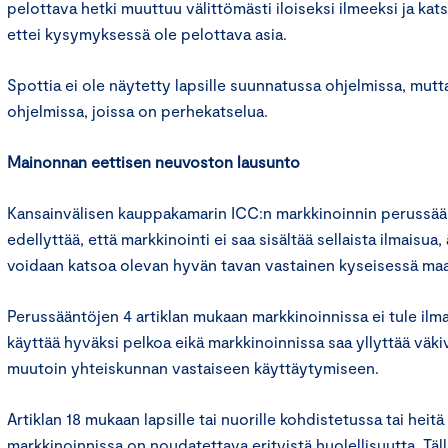
pelottava hetki muuttuu välittömästi iloiseksi ilmeeksi ja kats
ettei kysymyksessä ole pelottava asia.
Spottia ei ole näytetty lapsille suunnatussa ohjelmissa, mutt
ohjelmissa, joissa on perhekatselua.
Mainonnan eettisen neuvoston lausunto
Kansainvälisen kauppakamarin ICC:n markkinoinnin perussään
edellyttää, että markkinointi ei saa sisältää sellaista ilmaisua,
voidaan katsoa olevan hyvän tavan vastainen kyseisessä maas
Perussääntöjen 4 artiklan mukaan markkinoinnissa ei tule ilm
käyttää hyväksi pelkoa eikä markkinoinnissa saa yllyttää väkiv
muutoin yhteiskunnan vastaiseen käyttäytymiseen.
Artiklan 18 mukaan lapsille tai nuorille kohdistetussa tai heitä
markkinoinnissa on noudatettava erityistä huolellisuutta. Täl