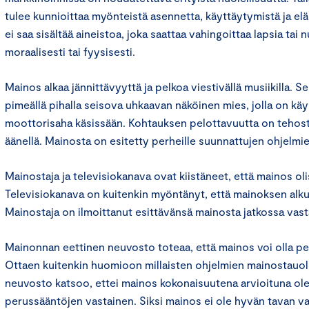
tulee kunnioittaa myönteistä asennetta, käyttäytymistä ja el
ei saa sisältää aineistoa, joka saattaa vahingoittaa lapsia tai 
moraalisesti tai fyysisesti.
Mainos alkaa jännittävyyttä ja pelkoa viestivällä musiikilla. S
pimeällä pihalla seisova uhkaavan näköinen mies, jolla on kä
moottorisaha käsissään. Kohtauksen pelottavuutta on tehos
äänellä. Mainosta on esitetty perheille suunnattujen ohjelmi
Mainostaja ja televisiokanava ovat kiistäneet, että mainos ol
Televisiokanava on kuitenkin myöntänyt, että mainoksen alku
Mainostaja on ilmoittanut esittävänsä mainosta jatkossa vasta
Mainonnan eettinen neuvosto toteaa, että mainos voi olla pelo
Ottaen kuitenkin huomioon millaisten ohjelmien mainostauoll
neuvosto katsoo, ettei mainos kokonaisuutena arvioituna ol
perussääntöjen vastainen. Siksi mainos ei ole hyvän tavan va