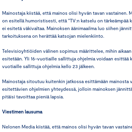
Mainostaja kiistää, että mainos olisi hyvän tavan vastainen.
on esitellä humoristisesti, että ”TV:n katselu on tärkeämpää 
ei esitetä väkivaltaa. Mainoksen äänimaailma luo siihen jänni
tarkoituksena on herättää katsojan mielenkiinto.
Televisioyhtiöiden välinen sopimus määrittelee, mihin aikaan
esitetään. Yli 16-vuotiaille sallittuja ohjelmia voidaan esittää ke
vuotiaille sallittuja ohjelmia kello 23 jälkeen.
Mainostaja sitoutuu kuitenkin jatkossa esittämään mainosta v
esitettävien ohjelmien yhteydessä, jolloin mainoksen jännitt
pitäisi tavoittaa pieniä lapsia.
Viestimen lausuma
Nelonen Media kiistää, että mainos olisi hyvän tavan vastai