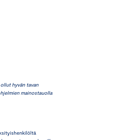
ollut hyvän tavan
 ohjelmien mainostauolla
ityishenkilöltä