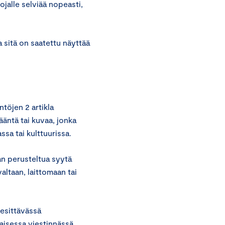
ojalle selviää nopeasti,
a sitä on saatettu näyttää
töjen 2 artikla
 ääntä tai kuvaa, jonka
sa tai kulttuurissa.
an perusteltua syytä
altaan, laittomaan tai
 esittävässä
laisessa viestinnässä