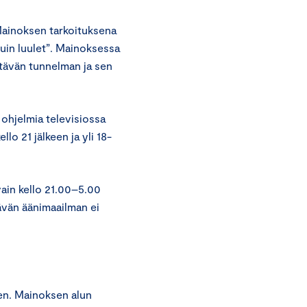
 Mainoksen tarkoituksena
kuin luulet”. Mainoksessa
ttävän tunnelman ja sen
 ohjelmia televisiossa
llo 21 jälkeen ja yli 18-
ain kello 21.00–5.00
ävän äänimaailman ei
nen. Mainoksen alun