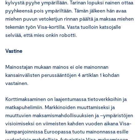
kylvystä pyyhe ympärillään. Tarinan lopuksi nainen ottaa
pyyhkeensä pois ympäriltään. Tämän jälkeen hän avaa
miehen puvun vetoketjun rinnan päältä ja maksaa miehen
tekemän työn Visa-kortilla. Vasta tuolloin katsojalle
selviää, että mies onkin robotti.
Vastine
Mainostajan mukaan mainos ei ole mainonnan
kansainvälisten perussääntöjen 4 artiklan 1 kohdan
vastainen.
Korttimaksaminen on laajentumassa tietoverkkoihin ja
matkapuhelimiin. Markkinoiden muuttamiseksi ja
muuttuvien maksamismahdollisuuksien ja –ympäristöjen
visioimiseksi on viimeisten kahden vuoden aikana Visa-
kampanjoinnissa Euroopassa tuotu mainonnassa esille
uudenlaisia mahdollisia, futuristisia Visa-maksamiseen