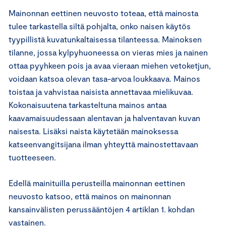
Mainonnan eettinen neuvosto toteaa, että mainosta
tulee tarkastella siltä pohjalta, onko naisen käytös
tyypillistä kuvatunkaltaisessa tilanteessa. Mainoksen
tilanne, jossa kylpyhuoneessa on vieras mies ja nainen
ottaa pyyhkeen pois ja avaa vieraan miehen vetoketjun,
voidaan katsoa olevan tasa-arvoa loukkaava. Mainos
toistaa ja vahvistaa naisista annettavaa mielikuvaa.
Kokonaisuutena tarkasteltuna mainos antaa
kaavamaisuudessaan alentavan ja halventavan kuvan
naisesta. Lisäksi naista käytetään mainoksessa
katseenvangitsijana ilman yhteyttä mainostettavaan
tuotteeseen.
Edellä mainituilla perusteilla mainonnan eettinen
neuvosto katsoo, että mainos on mainonnan
kansainvälisten perussääntöjen 4 artiklan 1. kohdan
vastainen.