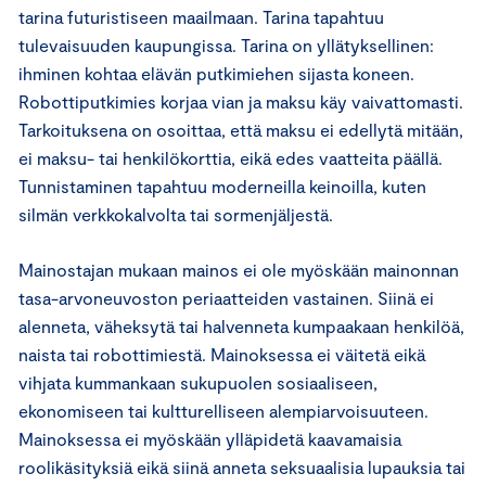
tarina futuristiseen maailmaan. Tarina tapahtuu
tulevaisuuden kaupungissa. Tarina on yllätyksellinen:
ihminen kohtaa elävän putkimiehen sijasta koneen.
Robottiputkimies korjaa vian ja maksu käy vaivattomasti.
Tarkoituksena on osoittaa, että maksu ei edellytä mitään,
ei maksu- tai henkilökorttia, eikä edes vaatteita päällä.
Tunnistaminen tapahtuu moderneilla keinoilla, kuten
silmän verkkokalvolta tai sormenjäljestä.
Mainostajan mukaan mainos ei ole myöskään mainonnan
tasa-arvoneuvoston periaatteiden vastainen. Siinä ei
alenneta, väheksytä tai halvenneta kumpaakaan henkilöä,
naista tai robottimiestä. Mainoksessa ei väitetä eikä
vihjata kummankaan sukupuolen sosiaaliseen,
ekonomiseen tai kultturelliseen alempiarvoisuuteen.
Mainoksessa ei myöskään ylläpidetä kaavamaisia
roolikäsityksiä eikä siinä anneta seksuaalisia lupauksia tai