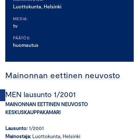
Luottokunta, Helsinki
MEDIA:
tv
PÄÄTÖS:
huomautus
Mainonnan eettinen neuvosto
MEN lausunto 1/2001
MAINONNAN EETTINEN NEUVOSTO
KESKUSKAUPPAKAMARI
Lausunto:
1/2001
Mainostaja:
Luottokunta, Helsinki