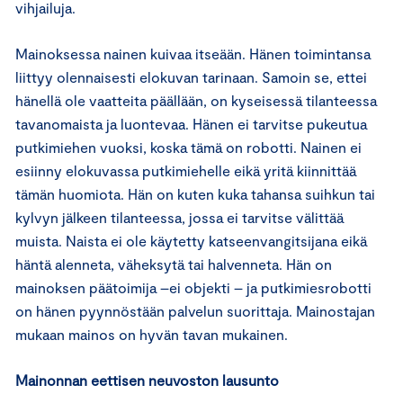
vihjailuja.
Mainoksessa nainen kuivaa itseään. Hänen toimintansa
liittyy olennaisesti elokuvan tarinaan. Samoin se, ettei
hänellä ole vaatteita päällään, on kyseisessä tilanteessa
tavanomaista ja luontevaa. Hänen ei tarvitse pukeutua
putkimiehen vuoksi, koska tämä on robotti. Nainen ei
esiinny elokuvassa putkimiehelle eikä yritä kiinnittää
tämän huomiota. Hän on kuten kuka tahansa suihkun tai
kylvyn jälkeen tilanteessa, jossa ei tarvitse välittää
muista. Naista ei ole käytetty katseenvangitsijana eikä
häntä alenneta, väheksytä tai halvenneta. Hän on
mainoksen päätoimija –ei objekti – ja putkimiesrobotti
on hänen pyynnöstään palvelun suorittaja. Mainostajan
mukaan mainos on hyvän tavan mukainen.
Mainonnan eettisen neuvoston lausunto