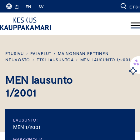
Skip
FI
EN
SV
ETSI
to
content
ETUSIVU
›
PALVELUT
›
MAINONNAN EETTINEN
NEUVOSTO
›
ETSI LAUSUNTOA
›
MEN LAUSUNTO 1/2001
MEN lausunto
1/2001
LAUSUNTO:
MEN 1/2001
MARKKINOIJA: