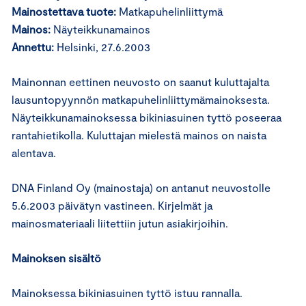
Mainostettava tuote:
Matkapuhelinliittymä
Mainos:
Näyteikkunamainos
Annettu:
Helsinki, 27.6.2003
Mainonnan eettinen neuvosto on saanut kuluttajalta
lausuntopyynnön matkapuhelinliittymämainoksesta.
Näyteikkunamainoksessa bikiniasuinen tyttö poseeraa
rantahietikolla. Kuluttajan mielestä mainos on naista
alentava.
DNA Finland Oy (mainostaja) on antanut neuvostolle
5.6.2003 päivätyn vastineen. Kirjelmät ja
mainosmateriaali liitettiin jutun asiakirjoihin.
Mainoksen sisältö
Mainoksessa bikiniasuinen tyttö istuu rannalla.