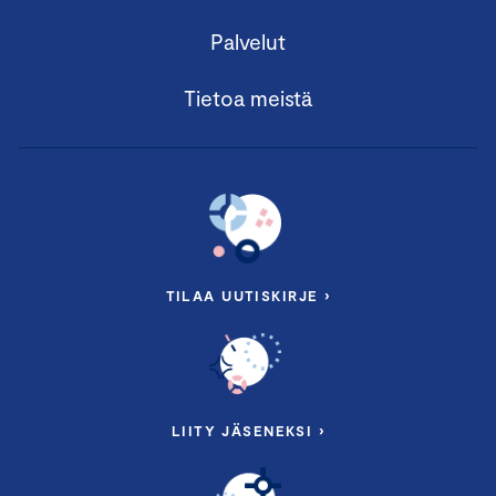
Palvelut
Tietoa meistä
TILAA UUTISKIRJE ›
LIITY JÄSENEKSI ›