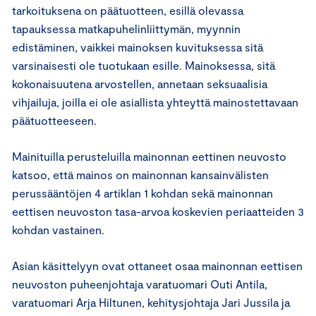
tarkoituksena on päätuotteen, esillä olevassa
tapauksessa matkapuhelinliittymän, myynnin
edistäminen, vaikkei mainoksen kuvituksessa sitä
varsinaisesti ole tuotukaan esille. Mainoksessa, sitä
kokonaisuutena arvostellen, annetaan seksuaalisia
vihjailuja, joilla ei ole asiallista yhteyttä mainostettavaan
päätuotteeseen.
Mainituilla perusteluilla mainonnan eettinen neuvosto
katsoo, että mainos on mainonnan kansainvälisten
perussääntöjen 4 artiklan 1 kohdan sekä mainonnan
eettisen neuvoston tasa-arvoa koskevien periaatteiden 3
kohdan vastainen.
Asian käsittelyyn ovat ottaneet osaa mainonnan eettisen
neuvoston puheenjohtaja varatuomari Outi Antila,
varatuomari Arja Hiltunen, kehitysjohtaja Jari Jussila ja