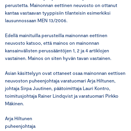
perustetta. Mainonnan eettinen neuvosto on ottanut
kantaa vastaavan tyyppisiin tilanteisin esimerkiksi
lausunnossaan MEN 13/2006.
Edellä mainituilla perusteilla mainonnan eettinen
neuvosto katsoo, että mainos on mainonnan
kansainvälisten perussääntöjen 1, 2 ja 4 artiklojen
vastainen. Mainos on siten hyvän tavan vastainen.
Asian käsittelyyn ovat ottaneet osaa mainonnan eettisen
neuvoston puheenjohtaja varatuomari Arja Hiltunen,
johtaja Sirpa Juutinen, päätoimittaja Lauri Kontro,
toimitusjohtaja Rainer Lindqvist ja varatuomari Pirkko
Mäkinen.
Arja Hiltunen
puheenjohtaja