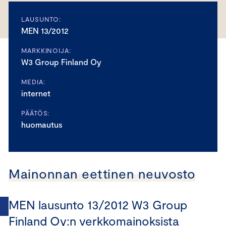
LAUSUNTO:
MEN 13/2012
MARKKINOIJA:
W3 Group Finland Oy
MEDIA:
internet
PÄÄTÖS:
huomautus
Mainonnan eettinen neuvosto
MEN lausunto 13/2012 W3 Group
Finland Oy:n verkkomainoksista