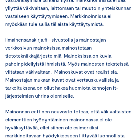
yllyttää väkivaltaan, laittomaan tai muutoin yhteiskunnan
vastaiseen käyttäytymiseen. Markkinoinnissa ei
myöskään tule sallia tällaista käyttäytymistä.
Ilmainensanakirja.fi –sivustolla ja mainostajan
verkkosivun mainoksissa mainostetaan
tietotekniikkajärjestelmiä. Mainoksissa on kuvia
pahoinpidellyistä ihmisistä. Myös mainosten teksteissä
viitataan väkivaltaan. Mainoskuvat ovat realistisia.
Mainostajan mukaan kuvat ovat vertauskuvallisia ja
tarkoituksena on ollut hakea huomiota kehnojen it-
järjestelmien uhrina olemiselle.
Mainonnan eettinen neuvosto toteaa, että väkivaltaisten
elementtien hyödyntäminen mainonnassa ei ole
hyväksyttävää, ellei siihen ole esimerkiksi
markkinoitavaan hyödykkeeseen liittyvää luonnollista