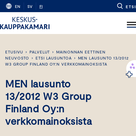
Skip
EN
SV
FI
ETSI
to
content
ETUSIVU
›
PALVELUT
›
MAINONNAN EETTINEN
NEUVOSTO
›
ETSI LAUSUNTOA
›
MEN LAUSUNTO 13/2012
W3 GROUP FINLAND OY:N VERKKOMAINOKSISTA
MEN lausunto
13/2012 W3 Group
Finland Oy:n
verkkomainoksista