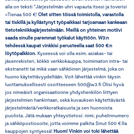
alla on teksti ”Järjestelmän uhri vapauta itsesi ja toverisi
=Tienaa 500 €!
Olet sitten töissä toimistolla, varastolla
tai tiskillä ja kyllästynyt työpaikkasi tarjoamaan kankeaan
tietotekniikkajärjestelmään. Meillä on yhteinen motiivi
saada sinulle paremmat työkalut käyttöön. W3:n
tehdessä kaupat vinkkisi perusteella saat 500 €:n
löytöpalkkion.
Kyseessä voi olla esim. asiakas- tai
jäsenrekisteri, kökkö verkkokauppa, toimimaton intra- tai
ekstranetti tai mikä vaan sähköinen järjestelmä, joka on
huono käytettävyydeltään. Voit lähettää vinkin täysin
luottamuksellisesti osoitteeseen 500@w3.fi Olisi hyvä
jos nimeäisit organisaationne yhdyshenkilön liittyen
järjestelmien hankintaan, sekä kuvauksen käytettävästä
järjestelmästä/verkkoratkaisusta ja sen huonoista
puolista. Jätä mukaan yhteystietosi: nimi, puhelinnumero
ja sähköpostiosoite, jotta voimme palkita Sinut 500 €:lla
kauppojen syntyessä!
Huom! Vinkin voi toki lähettää