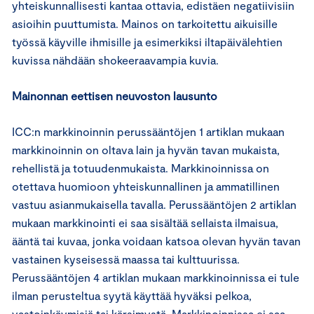
yhteiskunnallisesti kantaa ottavia, edistäen negatiivisiin
asioihin puuttumista. Mainos on tarkoitettu aikuisille
työssä käyville ihmisille ja esimerkiksi iltapäivälehtien
kuvissa nähdään shokeeraavampia kuvia.
Mainonnan eettisen neuvoston lausunto
ICC:n markkinoinnin perussääntöjen 1 artiklan mukaan
markkinoinnin on oltava lain ja hyvän tavan mukaista,
rehellistä ja totuudenmukaista. Markkinoinnissa on
otettava huomioon yhteiskunnallinen ja ammatillinen
vastuu asianmukaisella tavalla. Perussääntöjen 2 artiklan
mukaan markkinointi ei saa sisältää sellaista ilmaisua,
ääntä tai kuvaa, jonka voidaan katsoa olevan hyvän tavan
vastainen kyseisessä maassa tai kulttuurissa.
Perussääntöjen 4 artiklan mukaan markkinoinnissa ei tule
ilman perusteltua syytä käyttää hyväksi pelkoa,
vastoinkäymisiä tai kärsimystä. Markkinoinnissa ei saa