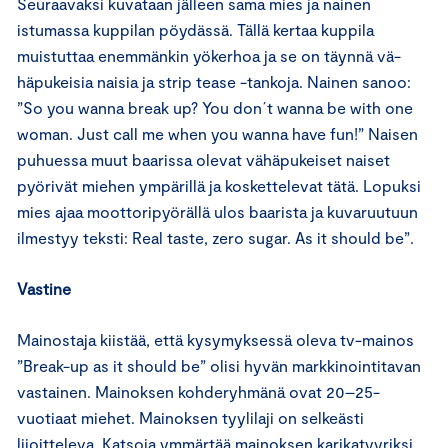
Seuraavaksi kuvataan jälleen sama mies ja nainen
istumassa kuppilan pöydässä. Tällä kertaa kuppila
muistuttaa enemmänkin yökerhoa ja se on täynnä vä-
häpukeisia naisia ja strip tease -tankoja. Nainen sanoo:
”So you wanna break up? You don´t wanna be with one
woman. Just call me when you wanna have fun!” Naisen
puhuessa muut baarissa olevat vähäpukeiset naiset
pyörivät miehen ympärillä ja koskettelevat tätä. Lopuksi
mies ajaa moottoripyörällä ulos baarista ja kuvaruutuun
ilmestyy teksti: Real taste, zero sugar. As it should be”.
Vastine
Mainostaja kiistää, että kysymyksessä oleva tv-mainos
”Break-up as it should be” olisi hyvän markkinointitavan
vastainen. Mainoksen kohderyhmänä ovat 20–25-
vuotiaat miehet. Mainoksen tyylilaji on selkeästi
liioitteleva. Katsoja ymmärtää mainoksen karikatyyriksi