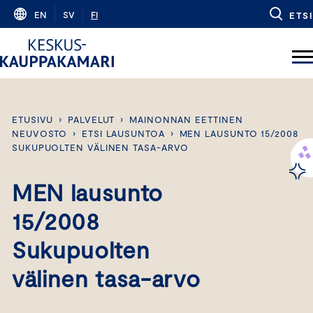
Skip
EN
SV
FI
ETSI
to
content
ETUSIVU
›
PALVELUT
›
MAINONNAN EETTINEN
NEUVOSTO
›
ETSI LAUSUNTOA
›
MEN LAUSUNTO 15/2008
SUKUPUOLTEN VÄLINEN TASA-ARVO
MEN lausunto
15/2008
Sukupuolten
välinen tasa-arvo