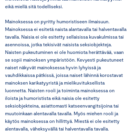
eikä miellä sitä todelliseksi.
Mainoksessa on pyritty humoristiseen ilmaisuun.
Mainoksessa ei esitetä naista alantavalla tai halventavalla
tavalla. Naisia ei ole esitetty sellaisissa kuvakulmissa tai
asennoissa, jotka tekisivät naisista seksiobjekteja.
Naisten pukeutuminen ei ole huomiota herättävää, vaan
se sopii mainoksen ympäristöön. Kevyesti pukeutuneet
naiset näkyvät mainoksessa hyvin lyhyissä ja
vauhdikkaissa pätkissä, joissa naiset lähinnä korostavat
mainoksen karikatyyristä ja mielikuvituksellista
luonnetta. Naisten rooli ja toiminta mainoksessa on
iloista ja humoristista eikä naisia ole esitetty
seksiobjekteina, asiattomasti katseenvangitsijoina tai
muutoinkaan alentavalla tavalla. Myös miehen rooli ja
käytös mainoksessa on hillittyä. Miestä ei ole esitetty
alentavalla, väheksyvällä tai halventavalla tavalla.