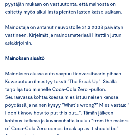
pyytäjän mukaan on vastuutonta, että mainosta on
esitetty myös alkuillasta pienten lasten katseluaikaan.
Mainostaja on antanut neuvostolle 31.3.2008 päivätyn
vastineen. Kirjelmät ja mainosmateriaali liitettiin jutun
asiakirjoihin.
Mainoksen sisältö
Mainoksen alussa auto saapuu tienvarsibaarin pihaan.
Kuvaruutuun ilmestyy teksti ”The Break Up”. Sisällä
tarjoilija tuo miehelle Coca-Cola Zero -pullon.
Seuraavassa kohtauksessa mies istuu naisen kanssa
pöydässä ja nainen kysyy ”What´s wrong?” Mies vastaa: ”
I don´t know how to put this but…”. Tämän jälkeen
kohtaus katkeaa ja kuvanauhalta kuuluu “from the makers
of Coca-Cola Zero comes break up as it should be”.