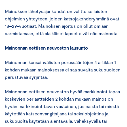
Mainoksen lähetysajankohdat on valittu sellaisten
ohjelmien yhteyteen, joiden katsojakohderyhmänä ovat
18–29-vuotiaat. Mainoksen ajoitus on ollut omiaan
varmistamaan, että alaikäiset lapset eivät näe mainosta.
Mainonnan eettisen neuvoston lausunto
Mainonnan kansainvälisten perussääntöjen 4 artiklan 1
kohdan mukaan mainoksessa ei saa suvaita sukupuoleen
perustuvaa syrjintää.
Mainonnan eettisen neuvoston hyvää markkinointitapaa
koskevien periaatteiden 2 kohdan mukaan mainos on
hyvän markkinointitavan vastainen, jos naista tai miestä
käytetään katseenvangitsijana tai seksiobjektina ja
sukupuolta käytetään alentavalla, väheksyvällä tai