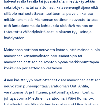
halventavalla tavalla tai jos naista tai miestä käytetään
seksiobjektina tai asiattomasti katseenvangitsijana eikä
sillä ole mainostettavan tuotteen tai palvelun kanssa
mitään tekemistä. Mainonnan eettinen neuvosto toteaa,
että fantasianomaisia kohtauksia sisältävä mainos on
toteutettu välähdyksittäisesti elokuvan tyylikeinoja
hyödyntäen.
Mainonnan eettinen neuvosto katsoo, että mainos ei ole
mainonnan kansainvälisten perussääntöjen tai
mainonnan eettisen neuvoston hyvää markkinointitapaa
koskevien periaatteiden vastainen.
Asian käsittelyyn ovat ottaneet osaa mainonnan eettisen
neuvoston puheenjohtaja varatuomari Outi Antila,
varatuomari Arja Hiltunen, päätoimittaja Lauri Kontro,
johtaja Jorma Miettinen, varatuomari Päivi Romanov,
toimitusjohtaja Mika Sarimo ja professori Liisa Uusitalo.