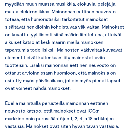
myydään muun muassa musiikkia, elokuvia, pelejä ja
muuta elektroniikkaa. Mainonnan eettinen neuvosto
toteaa, että humoristisiksi tarkoitetut mainokset
sisältävät henkilöihin kohdistuvaa väkivaltaa. Mainokset
on kuvattu tyylillisesti siinä määrin liioiteltuna, etteivät
aikuiset katsojat keskimäärin miellä mainoksen
tapahtumia todellisiksi. Mainosten väkivaltaa kuvaavat
elementit eivät kuitenkaan liity mainostettaviin
tuotteisiin. Lisäksi mainonnan eettinen neuvosto on
ottanut arvioinnissaan huomioon, että mainoksia on
esitetty myös päiväsaikaan, jolloin myös pienet lapset
ovat voineet nähdä mainokset.
Edellä mainituilla perusteilla mainonnan eettinen
neuvosto katsoo, että mainokset ovat ICC:n
markkinoinnin perussääntöjen 1, 2, 4 ja 18 artiklojen
vastaisia. Mainokset ovat siten hyvän tavan vastaisia.