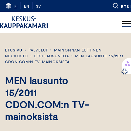
Skip
FI
EN
SV
ETSI
to
content
ETUSIVU
›
PALVELUT
›
MAINONNAN EETTINEN
NEUVOSTO
›
ETSI LAUSUNTOA
›
MEN LAUSUNTO 15/2011
CDON.COM:N TV-MAINOKSISTA
MEN lausunto
15/2011
CDON.COM:n TV-
mainoksista