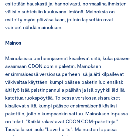
esitetään hauskasti ja ihannoivasti, normaalina ihmisten
välisiin suhteisiin kuuluvana ilmiönä. Mainoksia on
esitetty myös päiväsaikaan, jolloin lapsetkin ovat
voineet nähdä mainoksen.
Mainos
Mainoksissa perheenjäsenet kisailevat siitä, kuka pääsee
avaamaan CDON.com:n paketin. Mainoksen
ensimmäisessä versiossa perheen isä ja äiti kilpailevat
väkivaltaa käyttäen, kumpi pääsee paketin luo ensiksi:
äiti lyö isää paistinpannulla päähän ja isä pyyhkii äidillä
katettua ruokapöytää. Toisessa versiossa sisarukset
kisailevat siitä, kumpi pääsee ensimmäisenä käsiksi
pakettiin, jolloin kumpaankin sattuu. Mainoksen lopussa
on teksti ”Kaikki rakastavat CDON.COM-paketteja.”
Taustalla soi laulu ”Love hurts”. Mainosten lopussa