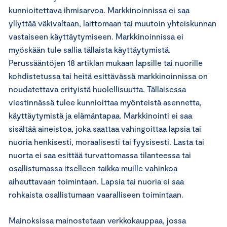
kunnioitettava ihmisarvoa. Markkinoinnissa ei saa
yllyttää väkivaltaan, laittomaan tai muutoin yhteiskunnan
vastaiseen käyttäytymiseen. Markkinoinnissa ei
myöskään tule sallia tällaista käyttäytymistä.
Perussääntöjen 18 artiklan mukaan lapsille tai nuorille
kohdistetussa tai heitä esittävässä markkinoinnissa on
noudatettava erityistä huolellisuutta. Tällaisessa
viestinnässä tulee kunnioittaa myönteistä asennetta,
käyttäytymistä ja elämäntapaa. Markkinointi ei saa
sisältää aineistoa, joka saattaa vahingoittaa lapsia tai
nuoria henkisesti, moraalisesti tai fyysisesti. Lasta tai
nuorta ei saa esittää turvattomassa tilanteessa tai
osallistumassa itselleen taikka muille vahinkoa
aiheuttavaan toimintaan. Lapsia tai nuoria ei saa
rohkaista osallistumaan vaaralliseen toimintaan.
Mainoksissa mainostetaan verkkokauppaa, jossa