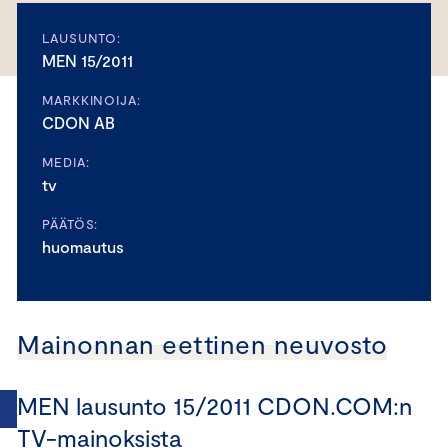
LAUSUNTO:
MEN 15/2011
MARKKINOIJA:
CDON AB
MEDIA:
tv
PÄÄTÖS:
huomautus
Mainonnan eettinen neuvosto
MEN lausunto 15/2011 CDON.COM:n
TV-mainoksista