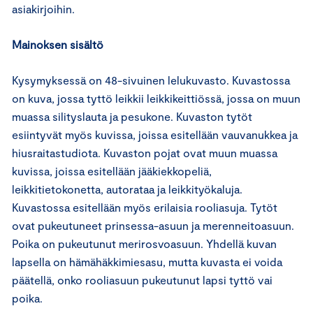
asiakirjoihin.
Mainoksen sisältö
Kysymyksessä on 48-sivuinen lelukuvasto. Kuvastossa
on kuva, jossa tyttö leikkii leikkikeittiössä, jossa on muun
muassa silityslauta ja pesukone. Kuvaston tytöt
esiintyvät myös kuvissa, joissa esitellään vauvanukkea ja
hiusraitastudiota. Kuvaston pojat ovat muun muassa
kuvissa, joissa esitellään jääkiekkopeliä,
leikkitietokonetta, autorataa ja leikkityökaluja.
Kuvastossa esitellään myös erilaisia rooliasuja. Tytöt
ovat pukeutuneet prinsessa-asuun ja merenneitoasuun.
Poika on pukeutunut merirosvoasuun. Yhdellä kuvan
lapsella on hämähäkkimiesasu, mutta kuvasta ei voida
päätellä, onko rooliasuun pukeutunut lapsi tyttö vai
poika.