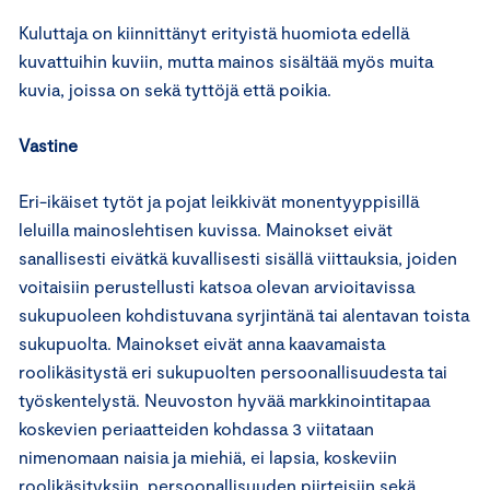
Kuluttaja on kiinnittänyt erityistä huomiota edellä
kuvattuihin kuviin, mutta mainos sisältää myös muita
kuvia, joissa on sekä tyttöjä että poikia.
Vastine
Eri-ikäiset tytöt ja pojat leikkivät monentyyppisillä
leluilla mainoslehtisen kuvissa. Mainokset eivät
sanallisesti eivätkä kuvallisesti sisällä viittauksia, joiden
voitaisiin perustellusti katsoa olevan arvioitavissa
sukupuoleen kohdistuvana syrjintänä tai alentavan toista
sukupuolta. Mainokset eivät anna kaavamaista
roolikäsitystä eri sukupuolten persoonallisuudesta tai
työskentelystä. Neuvoston hyvää markkinointitapaa
koskevien periaatteiden kohdassa 3 viitataan
nimenomaan naisia ja miehiä, ei lapsia, koskeviin
roolikäsityksiin, persoonallisuuden piirteisiin sekä