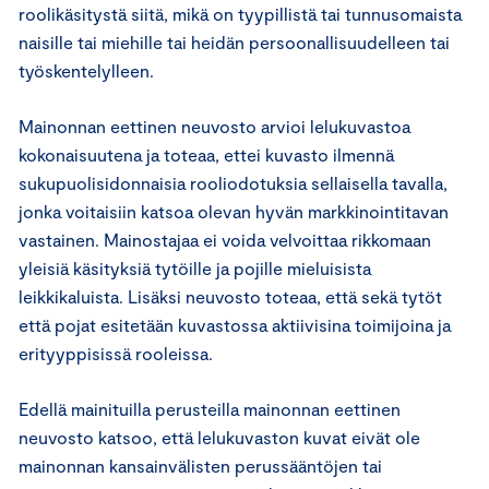
roolikäsitystä siitä, mikä on tyypillistä tai tunnusomaista
naisille tai miehille tai heidän persoonallisuudelleen tai
työskentelylleen.
Mainonnan eettinen neuvosto arvioi lelukuvastoa
kokonaisuutena ja toteaa, ettei kuvasto ilmennä
sukupuolisidonnaisia rooliodotuksia sellaisella tavalla,
jonka voitaisiin katsoa olevan hyvän markkinointitavan
vastainen. Mainostajaa ei voida velvoittaa rikkomaan
yleisiä käsityksiä tytöille ja pojille mieluisista
leikkikaluista. Lisäksi neuvosto toteaa, että sekä tytöt
että pojat esitetään kuvastossa aktiivisina toimijoina ja
erityyppisissä rooleissa.
Edellä mainituilla perusteilla mainonnan eettinen
neuvosto katsoo, että lelukuvaston kuvat eivät ole
mainonnan kansainvälisten perussääntöjen tai