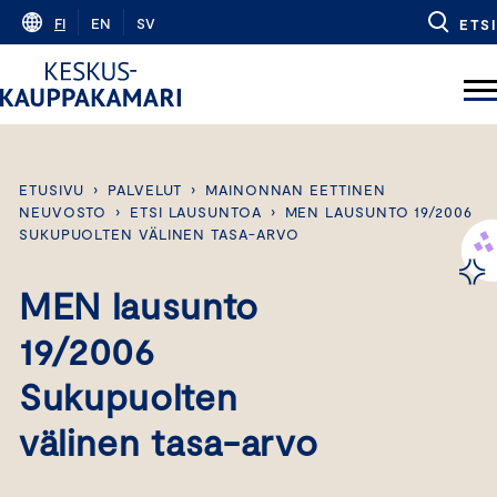
Skip
FI
EN
SV
ETSI
to
content
ETUSIVU
›
PALVELUT
›
MAINONNAN EETTINEN
NEUVOSTO
›
ETSI LAUSUNTOA
›
MEN LAUSUNTO 19/2006
SUKUPUOLTEN VÄLINEN TASA-ARVO
MEN lausunto
19/2006
Sukupuolten
välinen tasa-arvo