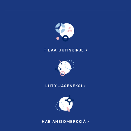
TILAA UUTISKIRJE ›
LIITY JÄSENEKSI ›
HAE ANSIOMERKKIÄ ›