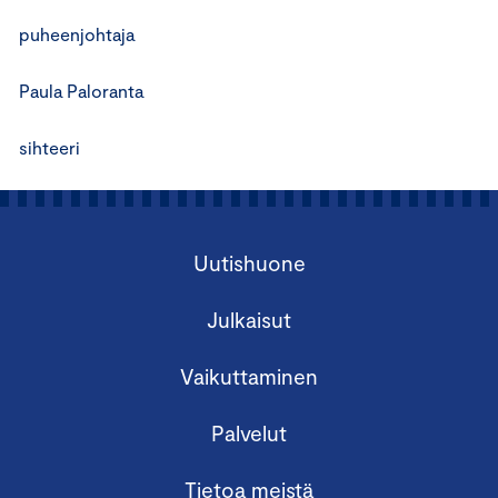
puheenjohtaja
Paula Paloranta
sihteeri
Uutishuone
Julkaisut
Vaikuttaminen
Palvelut
Tietoa meistä