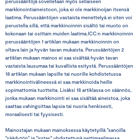
perussääntöjä sovelletaan myös sellaiseen
markkinointiaineistoon, joka ei ole markkinoijan itsensä
laatima. Perussääntöjen vastaista menettelyä ei siten voi
perustella sillä, että markkinoinnin sisältö tai muoto on
kokonaan tai osittain muiden laatima.ICC:n markkinoinnin
perussääntöjen 1 artiklan mukaan markkinoinnin on
oltava lain ja hyvän tavan mukaista. Perussääntöjen 2
artiklan mukaan mainos ei saa sisältää hyvän tavan
vastaista lausumaa tai kuvallista esitystä. Perussääntöjen
18 artiklan mukaan lapsille tai nuorille kohdistetussa
markkinointivälineessä ei saa markkinoida heille
sopimattomia tuotteita. Lisäksi 18 artiklassa on säännös,
jonka mukaan markkinointi ei saa sisältää aineistoa, joka
saattaa vahingoittaa lapsia tai nuoria henkisesti,
moraalisesti tai fyysisesti.
Mainostajan mukaan mainoksessa käytetyillä ”sanoilla
”säädytön” ja ”irstas” yhdistettynä nettimaailmassa