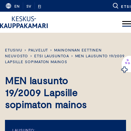
Skip
EN
SV
FI
ETSI
to
content
ETUSIVU
›
PALVELUT
›
MAINONNAN EETTINEN
NEUVOSTO
›
ETSI LAUSUNTOA
›
MEN LAUSUNTO 19/2009
LAPSILLE SOPIMATON MAINOS
MEN lausunto
19/2009 Lapsille
sopimaton mainos
LAUSUNTO: