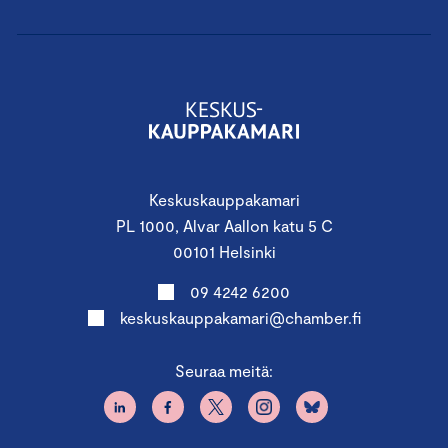
Keskuskauppakamari
PL 1000, Alvar Aallon katu 5 C
00101 Helsinki
09 4242 6200
keskuskauppakamari@chamber.fi
Seuraa meitä: