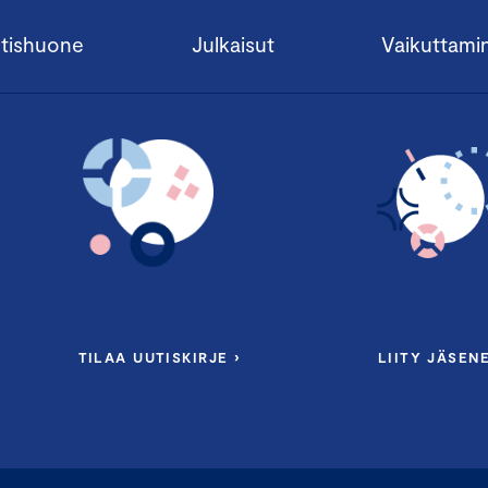
tishuone
Julkaisut
Vaikuttami
TILAA UUTISKIRJE ›
LIITY JÄSENE