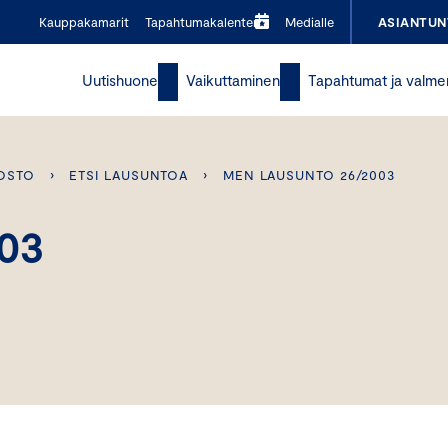
Kauppakamarit
Tapahtumakalenteri
Medialle
ASIANTUN
Uutishuone
Vaikuttaminen
Tapahtumat ja valme
OSTO
›
ETSI LAUSUNTOA
›
MEN LAUSUNTO 26/2003
03