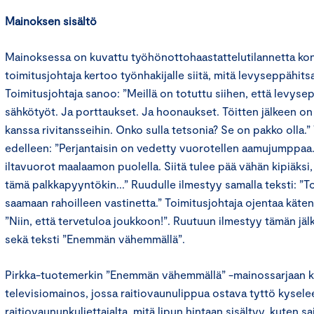
Mainoksen sisältö
Mainoksessa on kuvattu työhönottohaastattelutilannetta ko
toimitusjohtaja kertoo työnhakijalle siitä, mitä levyseppähit
Toimitusjohtaja sanoo: ”Meillä on totuttu siihen, että levyse
sähkötyöt. Ja porttaukset. Ja hoonaukset. Töitten jälkeen on
kanssa rivitansseihin. Onko sulla tetsonia? Se on pakko olla.”
edelleen: ”Perjantaisin on vedetty vuorotellen aamujumppaa. N
iltavuorot maalaamon puolella. Siitä tulee pää vähän kipiäksi,
tämä palkkapyyntökin...” Ruudulle ilmestyy samalla teksti: ”T
saamaan rahoilleen vastinetta.” Toimitusjohtaja ojentaa käten
”Niin, että tervetuloa joukkoon!”. Ruutuun ilmestyy tämän jä
sekä teksti ”Enemmän vähemmällä”.
Pirkka-tuotemerkin ”Enemmän vähemmällä” -mainossarjaan 
televisiomainos, jossa raitiovaunulippua ostava tyttö kysele
raitiovaununkuljettajalta, mitä lipun hintaan sisältyy, kuten sa