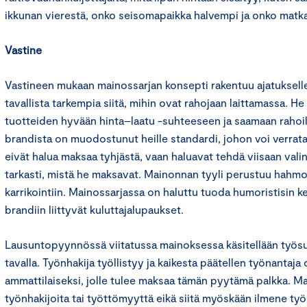
ikkunan vierestä, onko seisomapaikka halvempi ja onko matkan
Vastine
Vastineen mukaan mainossarjan konsepti rakentuu ajatukselle,
tavallista tarkempia siitä, mihin ovat rahojaan laittamassa. H
tuotteiden hyvään hinta–laatu -suhteeseen ja saamaan rahoill
brandista on muodostunut heille standardi, johon voi verrata
eivät halua maksaa tyhjästä, vaan haluavat tehdä viisaan valin
tarkasti, mistä he maksavat. Mainonnan tyyli perustuu hahmoj
karrikointiin. Mainossarjassa on haluttu tuoda humoristisin ke
brandiin liittyvät kuluttajalupaukset.
Lausuntopyynnössä viitatussa mainoksessa käsitellään työs
tavalla. Työnhakija työllistyy ja kaikesta päätellen työnantaja
ammattilaiseksi, jolle tulee maksaa tämän pyytämä palkka. M
työnhakijoita tai työttömyyttä eikä siitä myöskään ilmene työ