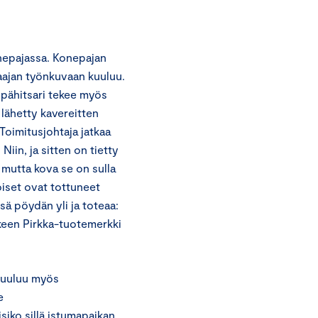
nepajassa. Konepajan
saajan työnkuvaan kuuluu.
ppähitsari tekee myös
 lähetty kavereitten
 Toimitusjohtaja jatkaa
iin, ja sitten on tietty
 mutta kova se on sulla
oiset ovat tottuneet
sä pöydän yli ja toteaa:
lkeen Pirkka-tuotemerkki
kuuluu myös
e
isiko sillä istumapaikan