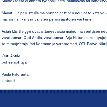
Mainoksessa ei anneta työnhakijasta loukkaavaa tai väheksy
Mainituilla perusteilla mainonnan eettinen neuvosto katsoo, 
mainonnan kansainvälisten perussääntöjen vastainen.
Asian käsittelyyn ovat ottaneet osaa mainonnan eettisen n
varatuomari Outi Antila, varatuomari Arja Hiltunen, kehitysjoht
toimitusjohtaja Jari Kostamo ja varatuomari, OTL Paavo Nikul
Outi Antila
puheenjohtaja
Paula Paloranta
sihteeri