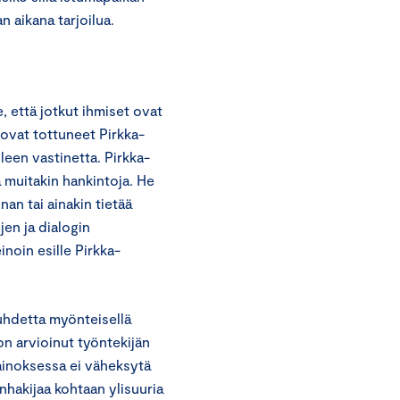
 aikana tarjoilua.
 että jotkut ihmiset ovat
e ovat tottuneet Pirkka-
een vastinetta. Pirkka-
 muitakin hankintoja. He
nan tai ainakin tietää
en ja dialogin
inoin esille Pirkka-
uhdetta myönteisellä
 on arvioinut työntekijän
ainoksessa ei väheksytä
nhakijaa kohtaan ylisuuria