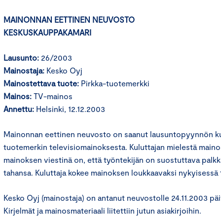
MAINONNAN EETTINEN NEUVOSTO
KESKUSKAUPPAKAMARI
Lausunto:
26/2003
Mainostaja:
Kesko Oyj
Mainostettava tuote:
Pirkka-tuotemerkki
Mainos:
TV-mainos
Annettu:
Helsinki, 12.12.2003
Mainonnan eettinen neuvosto on saanut lausuntopyynnön kul
tuotemerkin televisiomainoksesta. Kuluttajan mielestä maino
mainoksen viestinä on, että työntekijän on suostuttava palk
tahansa. Kuluttaja kokee mainoksen loukkaavaksi nykyisessä t
Kesko Oyj (mainostaja) on antanut neuvostolle 24.11.2003 pä
Kirjelmät ja mainosmateriaali liitettiin jutun asiakirjoihin.