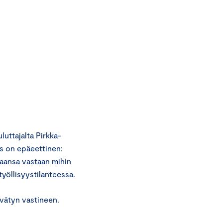
uttajalta Pirkka-
s on epäeettinen:
kaansa vastaan mihin
yöllisyystilanteessa.
ivätyn vastineen.