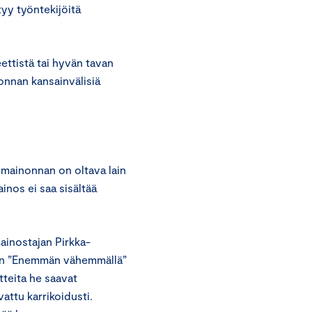
tyy työntekijöitä
ettistä tai hyvän tavan
onnan kansainvälisiä
 mainonnan on oltava lain
inos ei saa sisältää
ainostajan Pirkka-
tin ”Enemmän vähemmällä”
tteita he saavat
attu karrikoidusti.