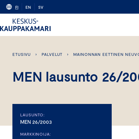
Skip
FI
EN
SV
to
content
ETUSIVU
›
PALVELUT
›
MAINONNAN EETTINEN NEUV
MEN lausunto 26/20
LAUSUNTO:
MEN 26/2003
MARKKINOIJA: