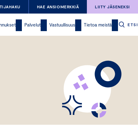
TIJAHAKU
HAE ANSIOMERKKIÄ
LIITY JÄSENEKSI
nnukset
Palvelut
Vastuullisuus
Tietoa meistä
ETSI