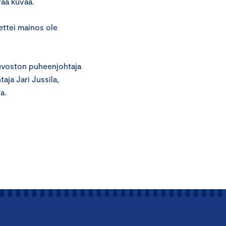
vää kuvaa.
ettei mainos ole
euvoston puheenjohtaja
aja Jari Jussila,
a.