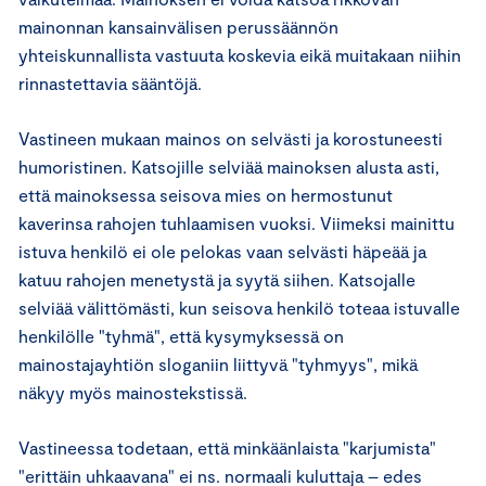
mainonnan kansainvälisen perussäännön
yhteiskunnallista vastuuta koskevia eikä muitakaan niihin
rinnastettavia sääntöjä.
Vastineen mukaan mainos on selvästi ja korostuneesti
humoristinen. Katsojille selviää mainoksen alusta asti,
että mainoksessa seisova mies on hermostunut
kaverinsa rahojen tuhlaamisen vuoksi. Viimeksi mainittu
istuva henkilö ei ole pelokas vaan selvästi häpeää ja
katuu rahojen menetystä ja syytä siihen. Katsojalle
selviää välittömästi, kun seisova henkilö toteaa istuvalle
henkilölle "tyhmä", että kysymyksessä on
mainostajayhtiön sloganiin liittyvä "tyhmyys", mikä
näkyy myös mainostekstissä.
Vastineessa todetaan, että minkäänlaista "karjumista"
"erittäin uhkaavana" ei ns. normaali kuluttaja – edes