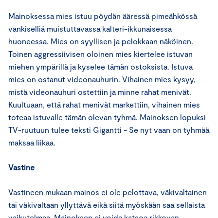
Mainoksessa mies istuu pöydän ääressä pimeähkössä
vankiselliä muistuttavassa kalteri-ikkunaisessa
huoneessa. Mies on syyllisen ja pelokkaan näköinen.
Toinen aggressiivisen oloinen mies kiertelee istuvan
miehen ympärillä ja kyselee tämän ostoksista. Istuva
mies on ostanut videonauhurin. Vihainen mies kysyy,
mistä videonauhuri ostettiin ja minne rahat menivät.
Kuultuaan, että rahat menivät markettiin, vihainen mies
toteaa istuvalle tämän olevan tyhmä. Mainoksen lopuksi
TV-ruutuun tulee teksti Gigantti - Se nyt vaan on tyhmää
maksaa liikaa.
Vastine
Vastineen mukaan mainos ei ole pelottava, väkivaltainen
tai väkivaltaan yllyttävä eikä siitä myöskään saa sellaista
vaikutelmaa. Mainoksen ei voida katsoa rikkovan