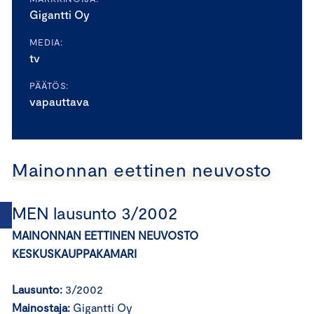
Gigantti Oy
MEDIA:
tv
PÄÄTÖS:
vapauttava
Mainonnan eettinen neuvosto
MEN lausunto 3/2002
MAINONNAN EETTINEN NEUVOSTO
KESKUSKAUPPAKAMARI
Lausunto:
3/2002
Mainostaja:
Gigantti Oy