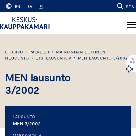
Skip
EN
SV
FI
ETSI
to
content
ETUSIVU
›
PALVELUT
›
MAINONNAN EETTINEN
NEUVOSTO
›
ETSI LAUSUNTOA
›
MEN LAUSUNTO 3/2002
MEN lausunto
3/2002
LAUSUNTO:
MEN 3/2002
MARKKINOIJA: