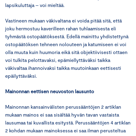
lapsikuluttaja – voi mieltää.
Vastineen mukaan väkivaltana ei voida pitää sitä, että
joku hermostuu kaverilleen rahan tuhlaamisesta eli
tyhmästä ostopäätöksestä. Edellä mainittu yhdistettynä
ostopäätöksen tehneen nolouteen ja katumiseen ei voi
olla muuta kuin huumoria eikä sitä objektiivisesti ottaen
voi tulkita pelottavaksi, epämiellyttäväksi taikka
väkivaltaa ihannoivaksi taikka muutoinkaan eettisesti
epäilyttäväksi.
Mainonnan eettisen neuvoston lausunto
Mainonnan kansainvälisten perussääntöjen 2 artiklan
mukaan mainos ei saa sisältää hyvän tavan vastaista
lausumaa tai kuvallista esitystä. Perussääntöjen 4 artiklan
2 kohdan mukaan mainoksessa ei saa ilman perusteltua