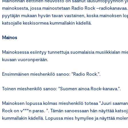
Mainonnan eettinen neuvosto on saanut lausuntopyynnön yks
mainoksesta, jossa mainostetaan Radio Rock –radiokanavaa
pyytäjän mukaan hyvän tavan vastainen, koska mainoksen lo
katsojalle keskisormea kummallakin kädellä.
Mainos
Mainoksessa esiintyy tunnettuja suomalaisia musiikkialan mie
kuvaan vuoronperään.
Ensimmäinen mieshenkilö sanoo: ”Radio Rock.”.
Toinen mieshenkilö sanoo: ”Suomen ainoa Rock-kanava.”.
Mainoksen lopussa kolmas mieshenkilö toteaa ”Juuri saaman
Rock on v***n paras. ”. Tämän sanoessaan hän näyttää katsoj
kummallakin kädellä. Lopussa mies hymyilee ja näyttää molem