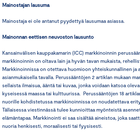
Mainostajan lausuma
Mainostaja ei ole antanut pyydettyä lausumaa asiassa.
Mainonnan eettisen neuvoston lausunto
Kansainvälisen kauppakamarin (ICC) markkinoinnin perussään
markkinoinnin on oltava lain ja hyvän tavan mukaista, rehelli
Markkinoinnissa on otettava huomioon yhteiskunnallinen ja 
asianmukaisella tavalla. Perussääntöjen 2 artiklan mukaan mark
sellaista ilmaisua, ääntä tai kuvaa, jonka voidaan katsoa ole
kyseisessä maassa tai kulttuurissa. Perussääntöjen 18 artiklan
nuorille kohdistetussa markkinoinnissa on noudatettava erityi
Tällaisessa viestinnässä tulee kunnioittaa myönteistä asennet
elämäntapaa. Markkinointi ei saa sisältää aineistoa, joka saatt
nuoria henkisesti, moraalisesti tai fyysisesti.