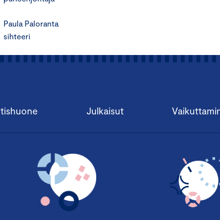
Paula Paloranta
sihteeri
tishuone
Julkaisut
Vaikuttami