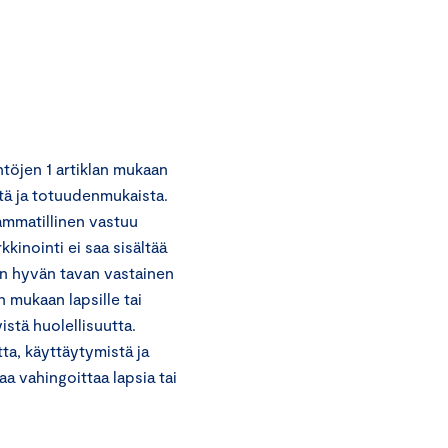
töjen 1 artiklan mukaan
stä ja totuudenmukaista.
ammatillinen vastuu
kinointi ei saa sisältää
van hyvän tavan vastainen
 mukaan lapsille tai
stä huolellisuutta.
ta, käyttäytymistä ja
aa vahingoittaa lapsia tai