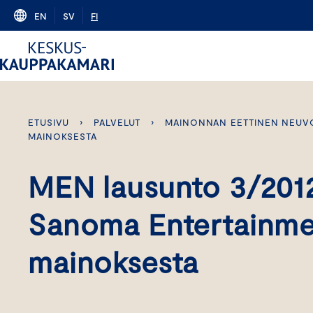
Skip
EN
SV
FI
to
content
ETUSIVU
›
PALVELUT
›
MAINONNAN EETTINEN NEUV
MAINOKSESTA
MEN lausunto 3/201
Sanoma Entertainme
mainoksesta