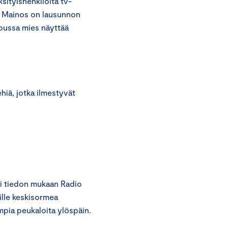
ityishenkilöltä tv-
. Mainos on lausunnon
pussa mies näyttää
hiä, jotka ilmestyvät
i tiedon mukaan Radio
ille keskisormea
pia peukaloita ylöspäin.