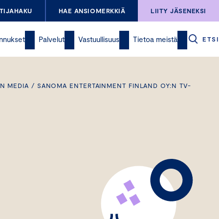
TIJAHAKU
HAE ANSIOMERKKIÄ
LIITY JÄSENEKSI
nnukset
Palvelut
Vastuullisuus
Tietoa meistä
ETSI
N MEDIA / SANOMA ENTERTAINMENT FINLAND OY:N TV-