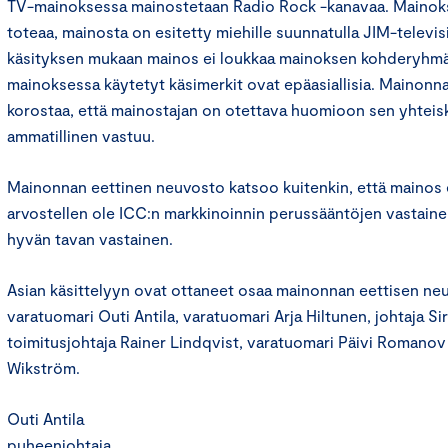
TV-mainoksessa mainostetaan Radio Rock -kanavaa. Mainok
toteaa, mainosta on esitetty miehille suunnatulla JIM-televi
käsityksen mukaan mainos ei loukkaa mainoksen kohderyhmää
mainoksessa käytetyt käsimerkit ovat epäasiallisia. Mainonn
korostaa, että mainostajan on otettava huomioon sen yhteisk
ammatillinen vastuu.
Mainonnan eettinen neuvosto katsoo kuitenkin, että mainos 
arvostellen ole ICC:n markkinoinnin perussääntöjen vastainen
hyvän tavan vastainen.
Asian käsittelyyn ovat ottaneet osaa mainonnan eettisen n
varatuomari Outi Antila, varatuomari Arja Hiltunen, johtaja Si
toimitusjohtaja Rainer Lindqvist, varatuomari Päivi Romanov 
Wikström.
Outi Antila
puheenjohtaja