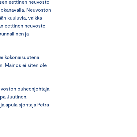
sen eettinen neuvosto
siokanavalla. Neuvoston
n kuuluvia, vaikka
an eettinen neuvosto
unnallinen ja
ei kokonaisuutena
. Mainos ei siten ole
euvoston puheenjohtaja
rpa Juutinen,
ja apulaisjohtaja Petra