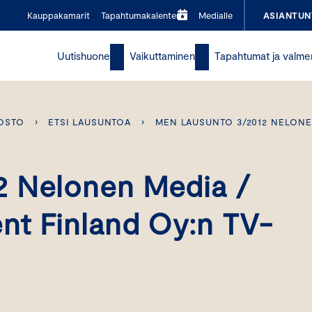
Kauppakamarit
Tapahtumakalenteri
Medialle
ASIANTUN
Uutishuone
Vaikuttaminen
Tapahtumat ja valme
OSTO
›
ETSI LAUSUNTOA
›
MEN LAUSUNTO 3/2012 NELONE
2 Nelonen Media /
nt Finland Oy:n TV-