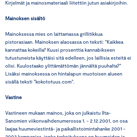
Kirjelmät ja mainosmateriaali liitettiin jutun asiakirjoihin.
Mainoksen sisältö
Mainoksessa mies on laittamassa grillitikkua
pistorasiaan. Mainoksen alaosassa on teksti: ”Kaikkea
kannattaa kokeilla? Kuusi prosenttia kannabikseen
tutustuneista käyttäisi sitä edelleen, jos laillisia esteitä ei
olisi. Kuulostaako ylittämättömän jännältä puuhalta?”
Lisäksi mainoksessa on hintalapun muotoisen alueen
sisällä teksti ”kokototuus.com”.
Vastine
Vastineen mukaan mainos, joka on julkaistu Ilta-
Sanomien viikonvaihdenumerossa 1. - 2.12.2001, on osa
laajaa huumeviestintä- ja paikallistoimintahanke 2001 -
2003 kampanjaa, jonka tarkoituksena on huumeiden ja