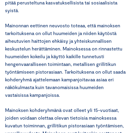
pitää perusteltuna kasvatuksellisista tai sosiaalisista
syistä.
Mainonnan eettinen neuvosto toteaa, että mainoksen
tarkoituksena on ollut huumeiden ja niiden käytöstä
aiheutuvien haittojen ehkäisy ja yhteiskunnallisen
keskustelun herättäminen. Mainoksessa on rinnastettu
huumeiden kokeilu ja käyttö kaikille tunnetusti
hengenvaaralliseen toimintaan, metallisen grillitikun
työntämiseen pistorasiaan. Tarkoituksena on ollut saada
kohderyhmä ajattelemaan kampanjoitavaa asiaa eri
näkökulmasta kuin tavanomaisissa huumeiden
vastaisissa kampanjoissa.
Mainoksen kohderyhmänä ovat olleet yli 15-vuotiaat,
joiden voidaan olettaa olevan tietoisia mainoksessa
kuvatun toiminnan, grillitikun pistorasiaan työntämisen,