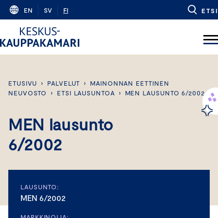
Skip
EN
SV
FI
ETSI
to
content
ETUSIVU
›
PALVELUT
›
MAINONNAN EETTINEN
NEUVOSTO
›
ETSI LAUSUNTOA
›
MEN LAUSUNTO 6/2002
MEN lausunto
6/2002
LAUSUNTO:
MEN 6/2002
MARKKINOIJA: