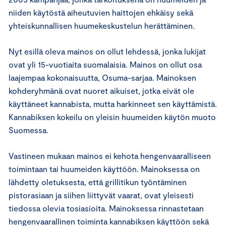
niiden käytöstä aiheutuvien haittojen ehkäisy sekä
yhteiskunnallisen huumekeskustelun herättäminen.
Nyt esillä oleva mainos on ollut lehdessä, jonka lukijat
ovat yli 15-vuotiaita suomalaisia. Mainos on ollut osa
laajempaa kokonaisuutta, Osuma-sarjaa. Mainoksen
kohderyhmänä ovat nuoret aikuiset, jotka eivät ole
käyttäneet kannabista, mutta harkinneet sen käyttämistä.
Kannabiksen kokeilu on yleisin huumeiden käytön muoto
Suomessa.
Vastineen mukaan mainos ei kehota hengenvaaralliseen
toimintaan tai huumeiden käyttöön. Mainoksessa on
lähdetty oletuksesta, että grillitikun työntäminen
pistorasiaan ja siihen liittyvät vaarat, ovat yleisesti
tiedossa olevia tosiasioita. Mainoksessa rinnastetaan
hengenvaarallinen toiminta kannabiksen käyttöön sekä