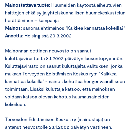
Mainostettava tuote:
Huumeiden käytöstä aiheutuvien
haittojen ehkäisy ja yhteiskunnallisen huumekeskustelun
herättäminen – kampanja
Mainos:
sanomalehtimainos ”Kaikkea kannattaa kokeilla?”
Annettu:
Helsingissä 20.3.2002
Mainonnan eettinen neuvosto on saanut
kuluttajavirastosta 8.1.2002 päivätyn lausuntopyynnön.
Kuluttajavirasto on saanut kuluttajalta valituksen, jonka
mukaan Terveyden Edistämisen Keskus ry:n ”Kaikkea
kannattaa kokeilla” -mainos kehottaa hengenvaaralliseen
toimintaan. Lisäksi kuluttaja katsoo, että mainoksen
voidaan katsoa olevan kehotus huumausaineiden
kokeiluun.
Terveyden Edistämisen Keskus ry (mainostaja) on
antanut neuvostolle 23.1.2002 päivätyn vastineen.