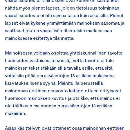
vaarallisuudesta. Mainoksen ovat kuitenkin saattaneet
nähdä myös pienet lapset, joiden tietoisuus toiminnan
vaarallisuudesta ei ole samaa tasoa kuin aikuisilla. Pienet
lapset eivät kykene ymmärtämään mainoksen sanomaa ja
saattavat joutua vaarallisiin tilanteisiin matkiessaan
mainoksessa esitettyä tilannetta.
Mainoksessa voidaan osoittaa yhteiskunnallinen tavoite
huumeiden vastaisessa työssä, mutta tavoite ei tule
mainoksen tekstistäkään sillä tavalla esille, että sitä
voitaisiin pitää perussääntöjen 13 artiklan mukaisena
kasvatuksellisena syynä. Mainituilla perusteilla
mainonnan eettinen neuvosto katsoo ottaen erityisesti
huomioon mainoksen kuvitus ja otsikko, että mainos ei
ole tältä osin mainonnan perussääntöjen 13 artiklan
mukainen.
Asian käsittelyyn ovat ottaneet osaa mainonnan eettisen