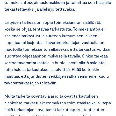
toimeksiantosopimuslomakkeen ja toimittaa sen tilaajalle
tarkastettavaksi ja allekirjoitettavaksi.
Erityisen tärkeää on sopia toimeksiannon sisällöstä,
koska se ohjaa tehtävää tarkastusta. Toimeksiantoa ei
saa enää tarkastustilaisuuteen kutsumisen jälkeen
supistaa tai laajentaa. Tavarantarkastajan vastuulla on
muotoilla toimeksianto sellaiseksi, että tarkastus voidaan
suorittaa ohjesäännön mukaisella tavalla. Onkin tärkeää
kertoa tavarantarkastajalle huolellisesti niistä asioista,
joita haluaa tarkastuksella selvittää. Pitää kuitenkin
muistaa, että juridisten seikkojen ratkaiseminen ei kuulu
tavarantarkastajan tehtäviin.
Muita tärkeitä sovittavia asioita ovat tarkastuksen
ajankohta, tarkastuskertomuksen toimittamisaika ja -tapa
sekä tarkastajan soveltamat laskutusperusteet, kuten