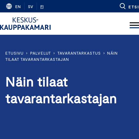
Skip
EN
SV
FI
ETSI
to
content
ETUSIVU
›
PALVELUT
›
TAVARANTARKASTUS
›
NÄIN
TILAAT TAVARANTARKASTAJAN
Näin tilaat
tavarantarkastajan