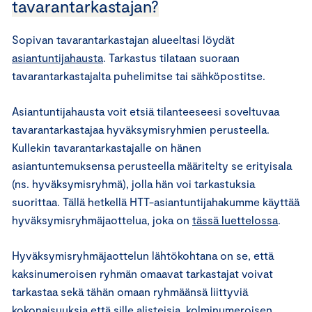
tavarantarkastajan?
Sopivan tavarantarkastajan alueeltasi löydät
asiantuntijahausta
. Tarkastus tilataan suoraan
tavarantarkastajalta puhelimitse tai sähköpostitse.
Asiantuntijahausta voit etsiä tilanteeseesi soveltuvaa
tavarantarkastajaa hyväksymisryhmien perusteella.
Kullekin tavarantarkastajalle on hänen
asiantuntemuksensa perusteella määritelty se erityisala
(ns. hyväksymisryhmä), jolla hän voi tarkastuksia
suorittaa. Tällä hetkellä HTT-asiantuntijahakumme käyttää
hyväksymisryhmäjaottelua, joka on
tässä luettelossa
.
Hyväksymisryhmäjaottelun lähtökohtana on se, että
kaksinumeroisen ryhmän omaavat tarkastajat voivat
tarkastaa sekä tähän omaan ryhmäänsä liittyviä
kokonaisuuksia että sille alisteisia, kolminumeroisen